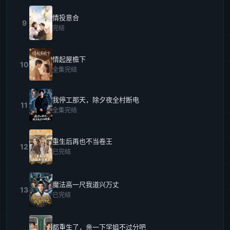
情投意合
9
完结
情起屋檐下
10
全集完结
我停工那天，除夕夜全村断电
11
全集完结
重生后再也不当卷王
12
已完结
魔法高一尺我道兴万丈
13
已完结
都重生了，亲一下学姐不过分吧