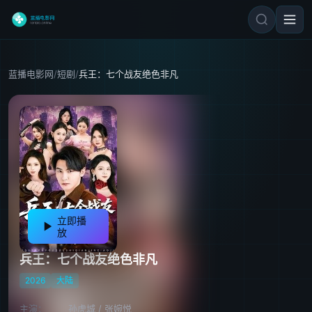
蓝播电影网
/
短剧
/
兵王：七个战友绝色非凡
立即播
放
兵王：七个战友绝色非凡
2026
大陆
主演：
孙虎城
/
张婉悦