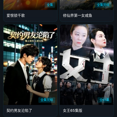
全集
全集完结
爱恨锁千歌
修仙界第一女咸鱼
全集完结
全65集
契约男友沦陷了
女王65集版