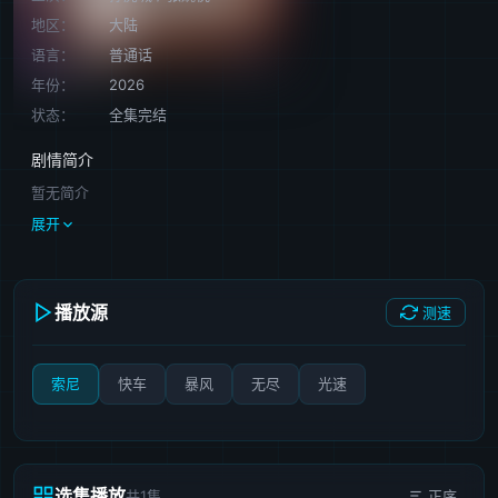
地区：
大陆
语言：
普通话
年份：
2026
状态：
全集完结
剧情简介
暂无简介
展开
播放源
测速
索尼
快车
暴风
无尽
光速
选集播放
共1集
正序