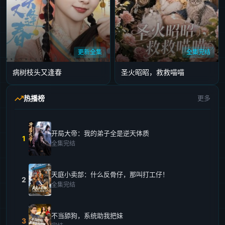
更新全集
全集完结
病树枝头又逢春
圣火昭昭，救救喵喵
热播榜
更多
开局大帝：我的弟子全是逆天体质
1
全集完结
天庭小卖部：什么反骨仔，那叫打工仔！
2
全集完结
不当舔狗，系统助我把妹
3