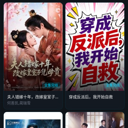
全集完结
全集完结
夫人错嫁十年，改嫁皇室子凭母贵
穿成反派后，我开始自救
何善凯,蔺瑞雪