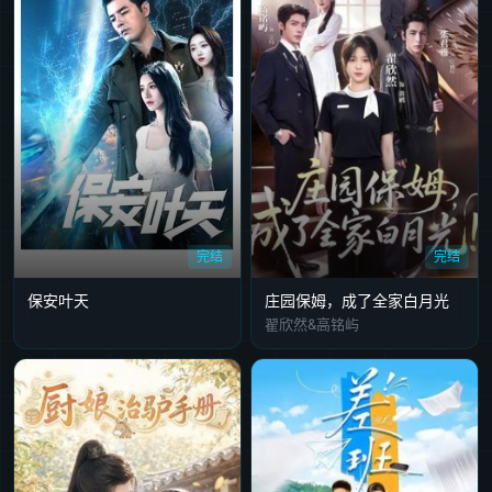
完结
完结
保安叶天
庄园保姆，成了全家白月光
翟欣然&高铭屿