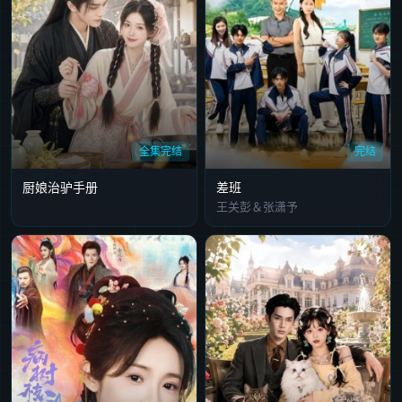
全集完结
完结
厨娘治驴手册
差班
王关彭＆张潇予