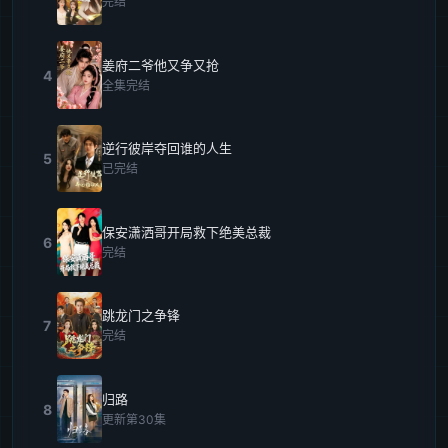
完结
姜府二爷他又争又抢
4
全集完结
逆行彼岸夺回谁的人生
5
已完结
保安潇洒哥开局救下绝美总裁
6
完结
跳龙门之争锋
7
完结
归路
8
更新第30集