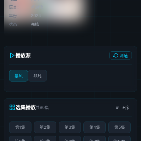
语言：
普通话
年份：
2024
状态：
完结
播放源
测速
暴风
非凡
选集播放
共90集
正序
第1集
第2集
第3集
第4集
第5集