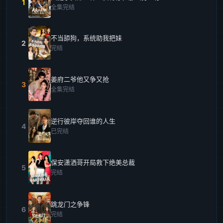
1
全集完结
不当舔狗，系统助我把妹
2
完结
姜府二爷他又争又抢
3
全集完结
逆行彼岸夺回谁的人生
4
已完结
保安潇洒哥开局救下绝美总裁
5
完结
跳龙门之争锋
6
完结