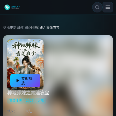
蓝播电影网
/
短剧
/
种地师妹之青莲农宝
立即播
放
种地师妹之青莲农宝
古装仙侠
2026
大陆
地区：
大陆