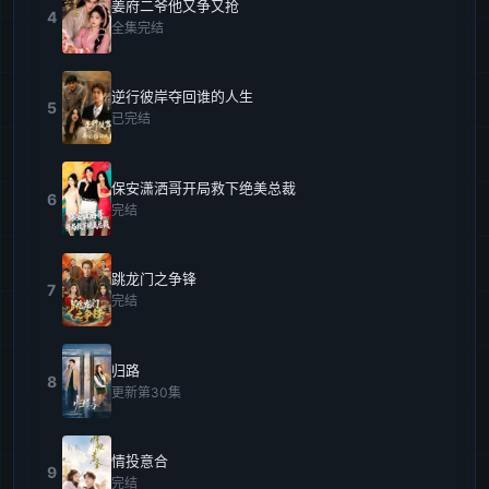
姜府二爷他又争又抢
4
全集完结
逆行彼岸夺回谁的人生
5
已完结
保安潇洒哥开局救下绝美总裁
6
完结
跳龙门之争锋
7
完结
归路
8
更新第30集
情投意合
9
完结