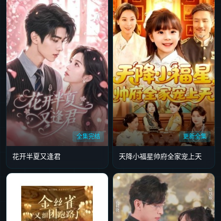
全集完结
更新全集
花开半夏又逢君
天降小福星帅府全家宠上天