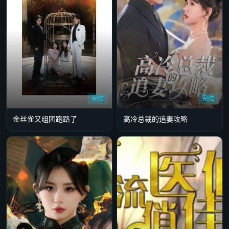
完结
完结
金丝雀又组团跑路了
高冷总裁的追妻攻略