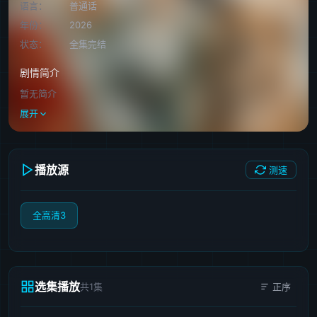
语言：
普通话
年份：
2026
状态：
全集完结
剧情简介
暂无简介
展开
播放源
测速
全高清3
选集播放
共1集
正序