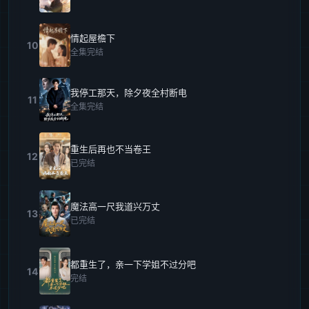
情起屋檐下
10
全集完结
我停工那天，除夕夜全村断电
11
全集完结
重生后再也不当卷王
12
已完结
魔法高一尺我道兴万丈
13
已完结
都重生了，亲一下学姐不过分吧
14
完结