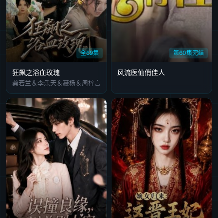
全69集
第60集完结
狂飙之浴血玫瑰
风流医仙俏佳人
龚若兰＆李乐天＆聂杨＆周梓言