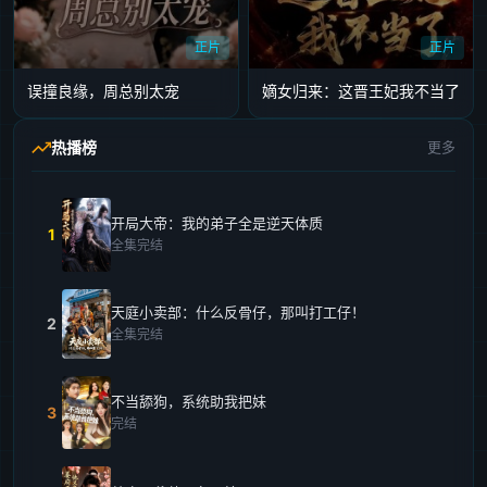
正片
正片
误撞良缘，周总别太宠
嫡女归来：这晋王妃我不当了
热播榜
更多
开局大帝：我的弟子全是逆天体质
1
全集完结
天庭小卖部：什么反骨仔，那叫打工仔！
2
全集完结
不当舔狗，系统助我把妹
3
完结