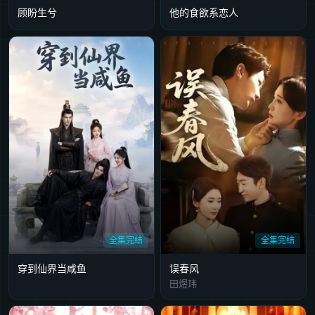
顾盼生兮
他的食欲系恋人
全集完结
全集完结
穿到仙界当咸鱼
误春风
田煜玮