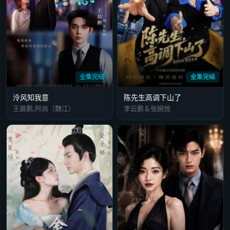
全集完结
全集完结
泠风知我意
陈先生高调下山了
王晨鹏,阿尚（魏江）
李云鹏＆张婉悦