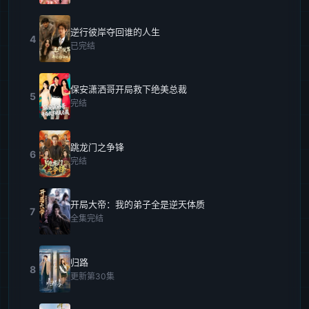
逆行彼岸夺回谁的人生
4
已完结
保安潇洒哥开局救下绝美总裁
5
完结
跳龙门之争锋
6
完结
开局大帝：我的弟子全是逆天体质
7
全集完结
归路
8
更新第30集