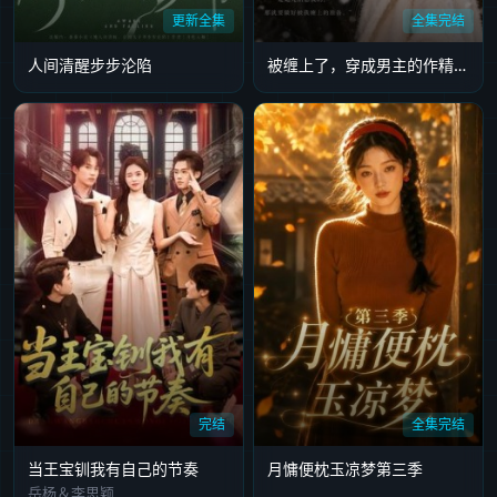
更新全集
全集完结
人间清醒步步沦陷
被缠上了，穿成男主的作精前女友！第一季
完结
全集完结
当王宝钏我有自己的节奏
月慵便枕玉凉梦第三季
岳杨＆李思颖