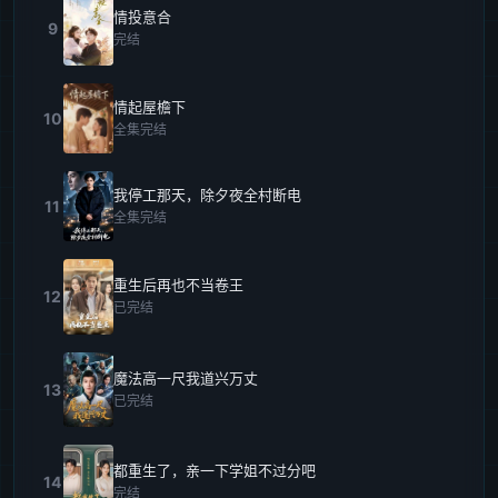
情投意合
9
完结
情起屋檐下
10
全集完结
我停工那天，除夕夜全村断电
11
全集完结
重生后再也不当卷王
12
已完结
魔法高一尺我道兴万丈
13
已完结
都重生了，亲一下学姐不过分吧
14
完结