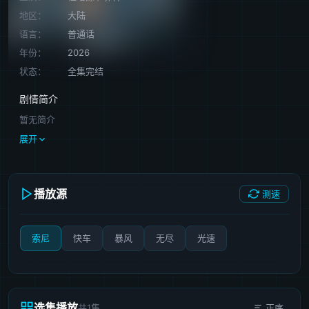
地区：
大陆
语言：
普通话
年份：
2026
状态：
全集完结
剧情简介
暂无简介
展开
播放源
测速
索尼
快车
暴风
无尽
光速
选集播放
共1集
正序