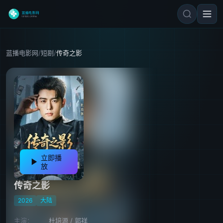
蓝播电影网
/
短剧
/
传奇之影
立即播
放
传奇之影
2026
大陆
主演：
杜培源
/
郭祥