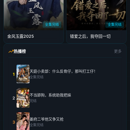
全集完结
全集完结
金风玉露2025
错爱之后，我夺回一切
热播榜
更多
天庭小卖部：什么反骨仔，那叫打工仔！
1
全集完结
不当舔狗，系统助我把妹
2
完结
姜府二爷他又争又抢
3
全集完结