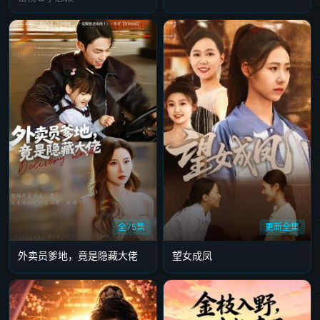
全75集
更新全集
外卖员爹地，竟是隐藏大佬
望女成凤