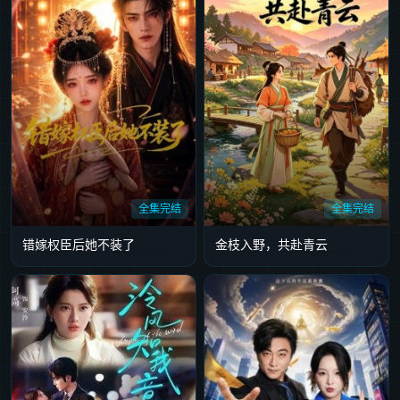
全集完结
全集完结
错嫁权臣后她不装了
金枝入野，共赴青云