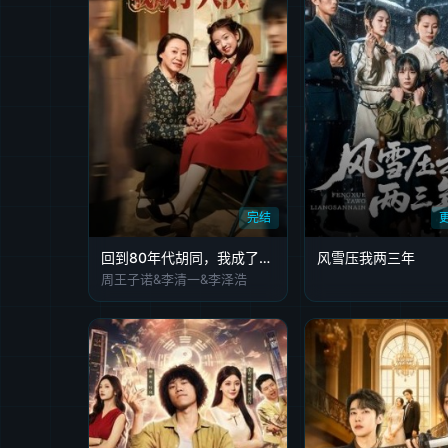
完结
回到80年代胡同，我成了大侠
风雪压我两三年
周王子诺&李清一&李泽浩