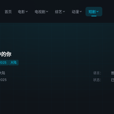
首页
电影
电视剧
综艺
动漫
短剧
中的你
2025
大陆
大陆
语言：
2025
状态：