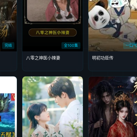
完结
全100集
一口气
八零之神医小辣妻
明初功臣传