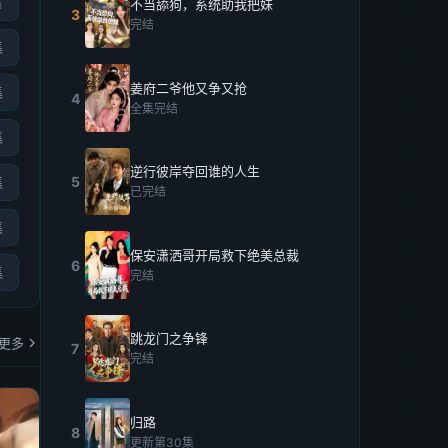
集
不当舔狗，系统助我把妹
3
完结
集
姜府二爷他又争又抢
集
4
全集完结
集
逆行彼岸夺回谁的人生
5
集
已完结
集
保安潇洒哥开局救下绝美总裁
6
集
完结
跳龙门之争锋
更多
7
完结
归路
8
更新第30集