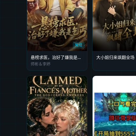
完结
悬榜求医，治好了嫌我是乞丐
大小姐归来飒翻全场
师彬＆李婷