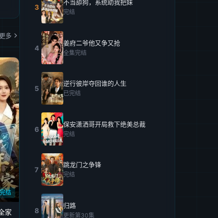
不当舔狗，系统助我把妹
3
完结
更多
姜府二爷他又争又抢
4
全集完结
逆行彼岸夺回谁的人生
5
已完结
保安潇洒哥开局救下绝美总裁
6
完结
跳龙门之争锋
7
完结
完结
归路
8
全家
更新第30集