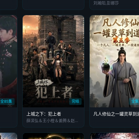
刘瀚阳,彭娜莎
全85集
完结
全集
上城之下：犯上者
薛滨弘＆王小橙＆姜腾＆赵慧楠