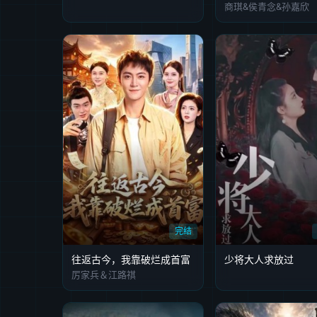
商琪&侯青念&孙嘉欣
完结
往返古今，我靠破烂成首富
少将大人求放过
厉家兵＆江路祺