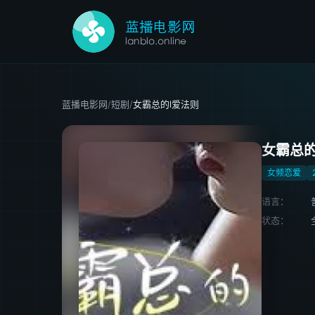
蓝播电影网
/
短剧
/
女霸总的l爱法则
女霸总的
女频恋爱
语言：
状态：