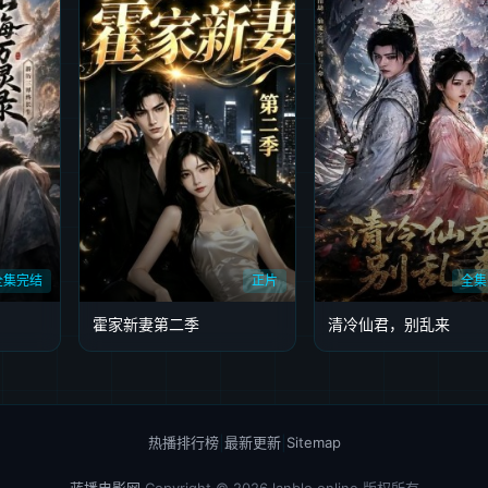
全集完结
正片
全集
霍家新妻第二季
清冷仙君，别乱来
热播排行榜
|
最新更新
|
Sitemap