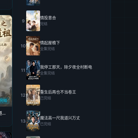
情投意合
9
完结
情起屋檐下
10
全集完结
我停工那天，除夕夜全村断电
11
全集完结
重生后再也不当卷王
12
已完结
完结
凡人修仙之一罐灵草到道祖第五季
魔法高一尺我道兴万丈
13
已完结