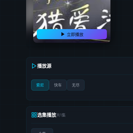
立即播放
播放源
索尼
快车
无尽
选集播放
共1集