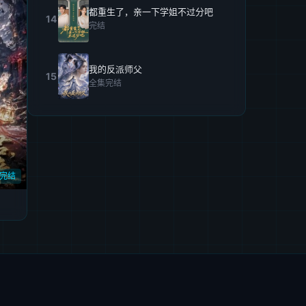
都重生了，亲一下学姐不过分吧
14
完结
我的反派师父
15
全集完结
完结