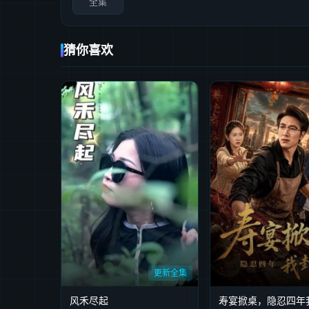
全集
猜你喜欢
更新全集
风禾尽起
寿宴掀桌，隐忍四年