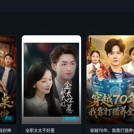
完结
全60集
我封神
全职太太不好惹
穿越70年，我靠打猎养