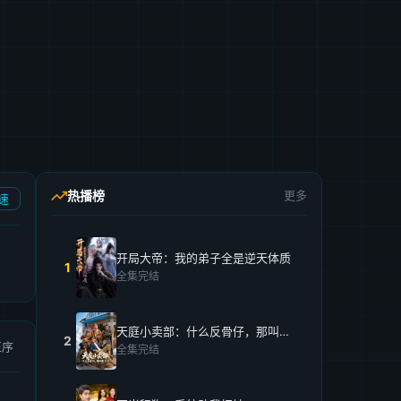
热播榜
更多
速
开局大帝：我的弟子全是逆天体质
1
全集完结
天庭小卖部：什么反骨仔，那叫打工仔！
2
正序
全集完结