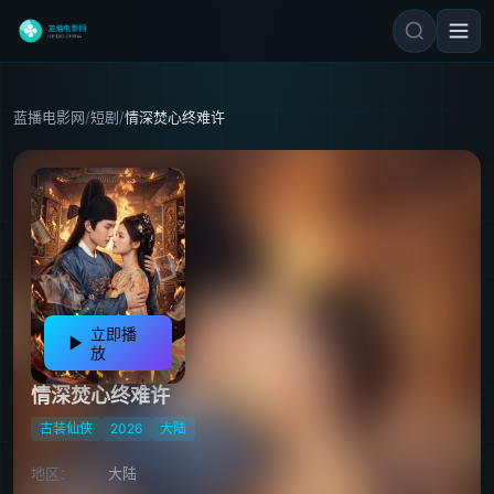
蓝播电影网
/
短剧
/
情深焚心终难许
立即播
放
情深焚心终难许
古装仙侠
2026
大陆
地区：
大陆