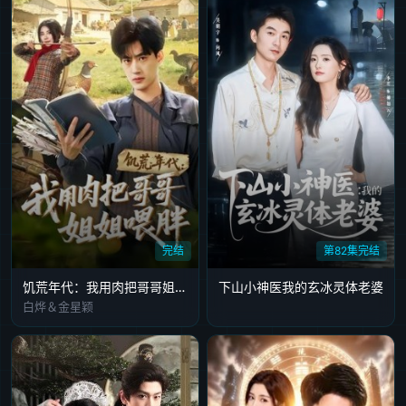
完结
第82集完结
饥荒年代：我用肉把哥哥姐姐喂胖
下山小神医我的玄冰灵体老婆
白烨＆金星颖