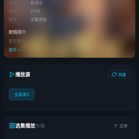
语言：
普通话
年份：
2026
状态：
全集完结
剧情简介
暂无简介
展开
播放源
测速
全高清3
选集播放
共1集
正序