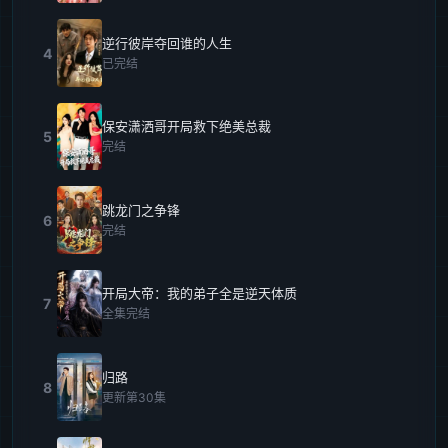
逆行彼岸夺回谁的人生
4
已完结
保安潇洒哥开局救下绝美总裁
5
完结
跳龙门之争锋
6
完结
开局大帝：我的弟子全是逆天体质
7
全集完结
归路
8
更新第30集