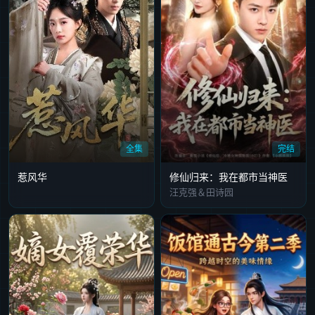
全集
完结
惹风华
修仙归来：我在都市当神医
汪克强＆田诗园