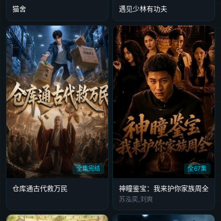
猫舍
遇见少林有功夫
全集完结
全67集
仓库通古代救万民
神瞳鉴宝：我来护你家族周全
苏泓奕,刘爽