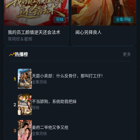
完结
全集完结
我的员工颜值逆天还会法术
闻心另择良人
常珂欣＆翟炯
热播榜
更多
天庭小卖部：什么反骨仔，那叫打工仔！
1
全集完结
不当舔狗，系统助我把妹
2
完结
姜府二爷他又争又抢
3
全集完结