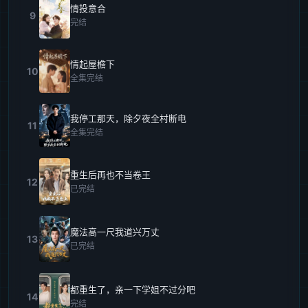
情投意合
9
完结
情起屋檐下
10
全集完结
我停工那天，除夕夜全村断电
11
全集完结
重生后再也不当卷王
12
已完结
魔法高一尺我道兴万丈
13
已完结
都重生了，亲一下学姐不过分吧
14
完结