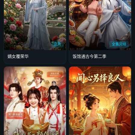
正片
全集完结
嫡女覆荣华
饭馆通古今第二季