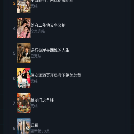
不当舔狗，系统助我把妹
3
完结
姜府二爷他又争又抢
4
全集完结
逆行彼岸夺回谁的人生
5
已完结
保安潇洒哥开局救下绝美总裁
6
完结
跳龙门之争锋
7
完结
归路
8
更新第30集