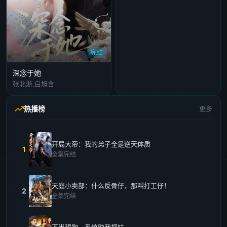
完结
深念于她
张北淅,白旭含
热播榜
更多
开局大帝：我的弟子全是逆天体质
1
全集完结
天庭小卖部：什么反骨仔，那叫打工仔！
2
全集完结