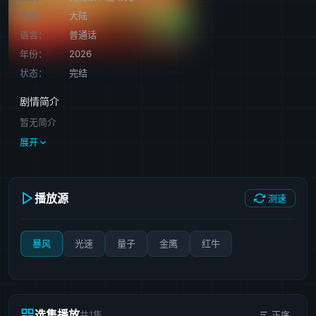
地区：
大陆
语言：
普通话
年份：
2026
状态：
完结
剧情简介
暂无简介
展开
播放源
测速
暴风
光速
量子
金鹰
红牛
选集播放
共1集
正序