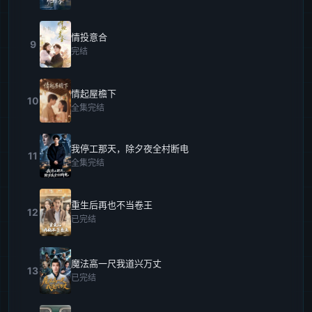
情投意合
9
完结
情起屋檐下
10
全集完结
我停工那天，除夕夜全村断电
11
全集完结
重生后再也不当卷王
12
已完结
魔法高一尺我道兴万丈
13
已完结