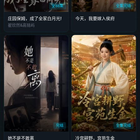
全88集
全集完结
庄园保姆，成了全家白月光!
今天，我要嫁入侯府
翟欣然&高铭屿
完结
全集完结
她不是不敢离
冷宫耕野，宫苑生金