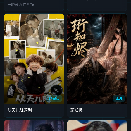
王晓蒙＆许明铮
已完结
正片
从天儿降短剧
珩知烬