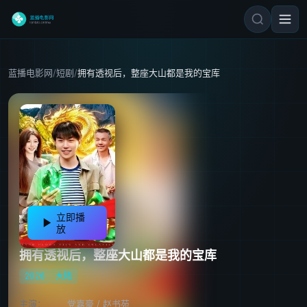
蓝播电影网
/
短剧
/
拥有透视后，整座大山都是我的宝库
立即播
放
拥有透视后，整座大山都是我的宝库
2026
大陆
主演：
党嘉豪
/
赵书苑