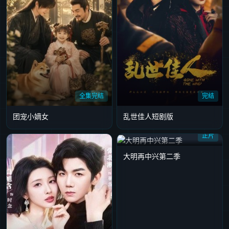
全集完结
完结
团宠小嫡女
乱世佳人短剧版
正片
大明再中兴第二季