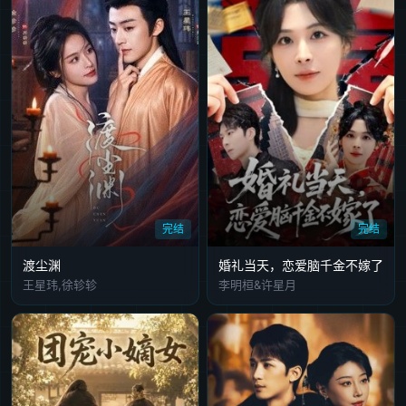
完结
完结
渡尘渊
婚礼当天，恋爱脑千金不嫁了
王星玮,徐轸轸
李明桓&许星月