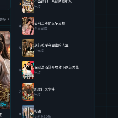
不当舔狗，系统助我把妹
3
完结
更多
姜府二爷他又争又抢
4
全集完结
逆行彼岸夺回谁的人生
5
已完结
保安潇洒哥开局救下绝美总裁
6
完结
跳龙门之争锋
7
完结
完结
归路
8
和闺蜜穿越后，靠美食旺将军府
更新第30集