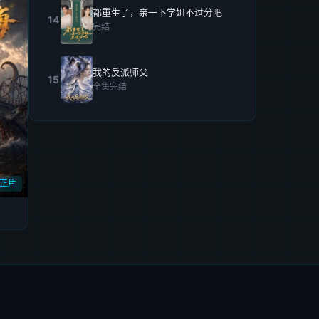
都重生了，亲一下学姐不过分吧
14
完结
我的反派师父
15
全集完结
正片