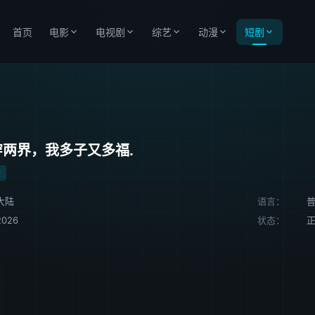
首页
电影
电视剧
综艺
动漫
短剧
两界，我多子又多福.
陆
大陆
语言：
2026
状态：