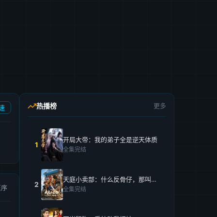
热播榜
更多
速
开局大帝：我的弟子全是逆天体质
1
全集完结
天庭小卖部：什么反骨仔，那叫打工仔！
2
正序
全集完结