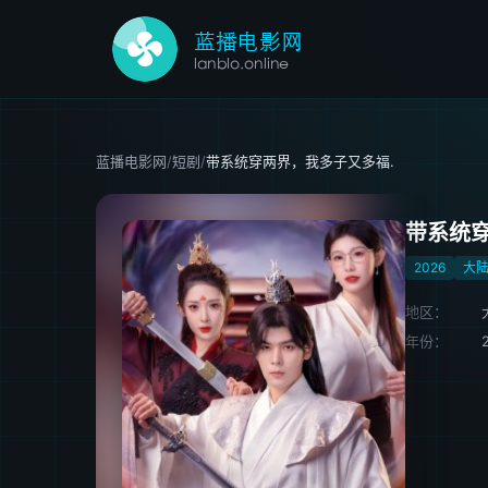
蓝播电影网
/
短剧
/
带系统穿两界，我多子又多福.
带系统穿
2026
大
地区：
年份：