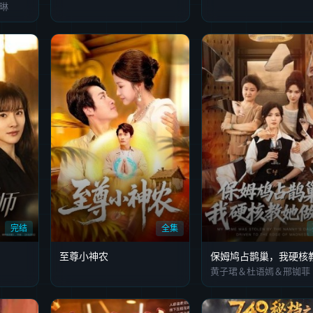
琳
完结
全集
至尊小神农
黄子珺＆杜语嫣＆邢铷菲