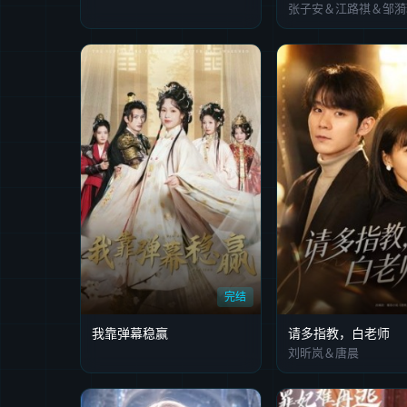
张子安＆江路祺＆邹漪
完结
我靠弹幕稳赢
请多指教，白老师
刘昕岚＆唐晨