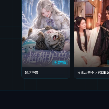
全集完结
超甜护兽