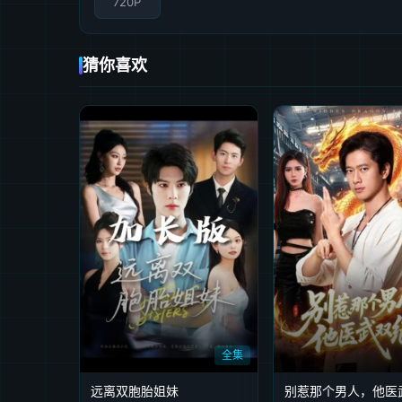
720P
猜你喜欢
全集
远离双胞胎姐妹
别惹那个男人，他医