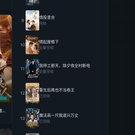
情投意合
9
完结
情起屋檐下
10
全集完结
我停工那天，除夕夜全村断电
11
全集完结
重生后再也不当卷王
12
已完结
完结
保姆鸠占鹊巢，我硬核教她做人
魔法高一尺我道兴万丈
13
已完结