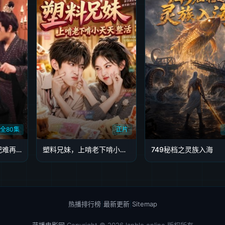
全80集
正片
只愿从来不识君&罪妃难再逃
塑料兄妹，上啃老下啃小天天整活
749秘档之灵族入海
热播排行榜
|
最新更新
|
Sitemap