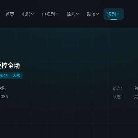
首页
电影
电视剧
综艺
动漫
短剧
硬控全场
2025
大陆
大陆
语言：
2025
状态：