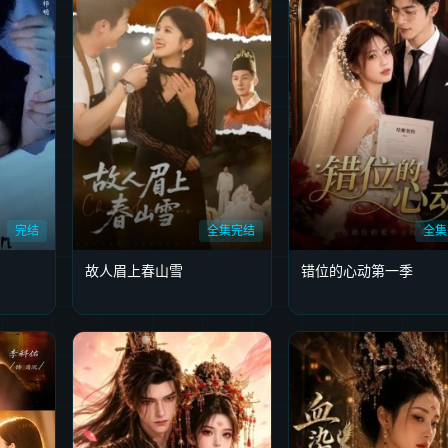
完结
全集完结
全集
故人眉上春山雪
错位的心动第一季