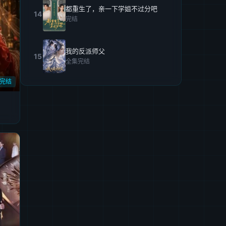
都重生了，亲一下学姐不过分吧
14
完结
我的反派师父
15
全集完结
完结