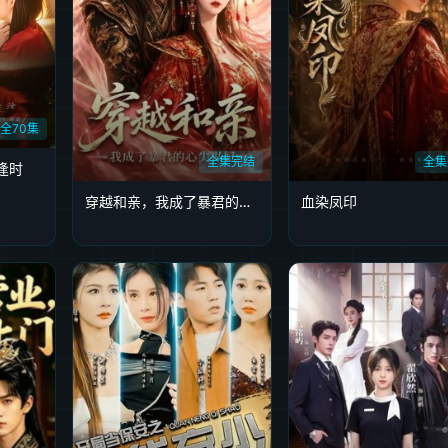
全70集
全集完结
全集
逢时
穿越和亲，我成了暴君的心尖谋妃
血染凤印