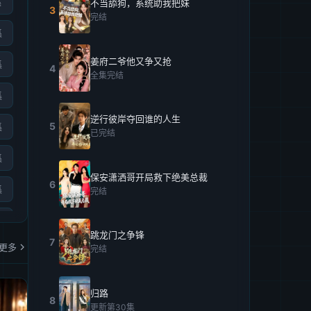
集
不当舔狗，系统助我把妹
3
完结
集
姜府二爷他又争又抢
集
4
全集完结
集
逆行彼岸夺回谁的人生
5
集
已完结
集
保安潇洒哥开局救下绝美总裁
6
集
完结
集
跳龙门之争锋
7
更多
完结
归路
8
更新第30集