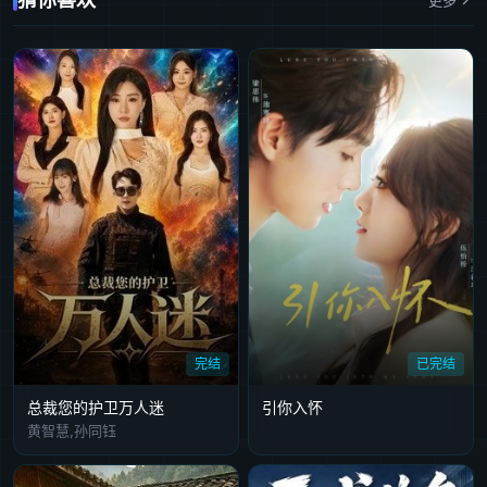
完结
已完结
总裁您的护卫万人迷
引你入怀
黄智慧,孙同钰