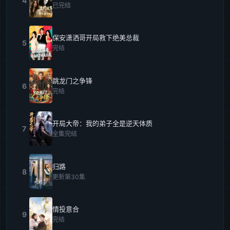
4
已完结
保安潇洒哥开局救下绝美总裁
5
完结
跳龙门之争锋
6
完结
开局大帝：我的弟子全是逆天体质
7
全集完结
归路
8
更新第30集
情投意合
9
完结