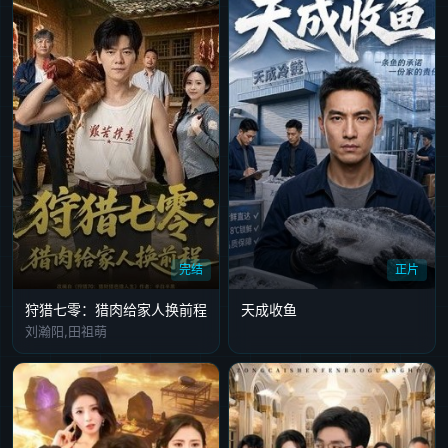
完结
正片
狩猎七零：猎肉给家人换前程
天成收鱼
刘瀚阳,田祖萌