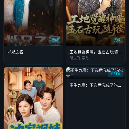
完结
完结
以兄之名
工地觉醒神瞳，玉石古玩随手捡
胡文飞,童欣
全71集
重生九零：下岗后我成了箱包大王