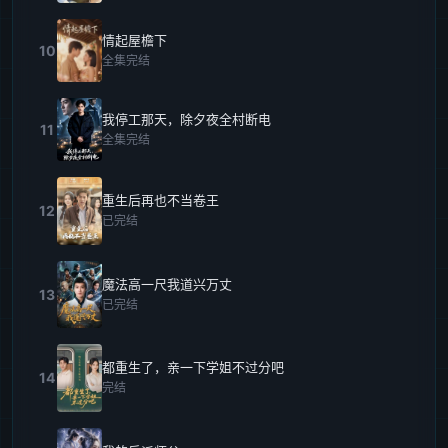
情起屋檐下
10
全集完结
我停工那天，除夕夜全村断电
11
全集完结
重生后再也不当卷王
12
已完结
魔法高一尺我道兴万丈
13
已完结
都重生了，亲一下学姐不过分吧
14
完结