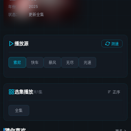
年份：
2025
状态：
更新全集
播放源
测速
索尼
快车
暴风
无尽
光速
选集播放
共1集
正序
全集
猜你喜欢
更多