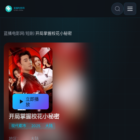
蓝播电影网
/
短剧
/
开局掌握校花小秘密
立即播
放
开局掌握校花小秘密
现代都市
2025
大陆
地区：
大陆