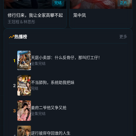
完结
正片
修行归来，我让全家高攀不起
笼中凤
王冠程＆林思彤
热播榜
更多
天庭小卖部：什么反骨仔，那叫打工仔！
1
全集完结
不当舔狗，系统助我把妹
2
完结
姜府二爷他又争又抢
3
全集完结
逆行彼岸夺回谁的人生