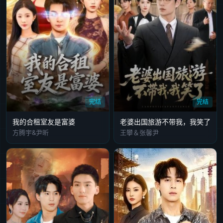
完结
完结
我的合租室友是富婆
老婆出国旅游不带我，我笑了
方腾宇&尹昕
王攀＆张馨尹