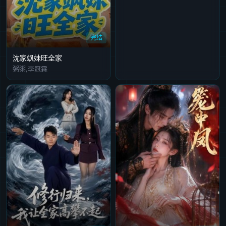
完结
沈家飒妹旺全家
粥粥,李冠霖