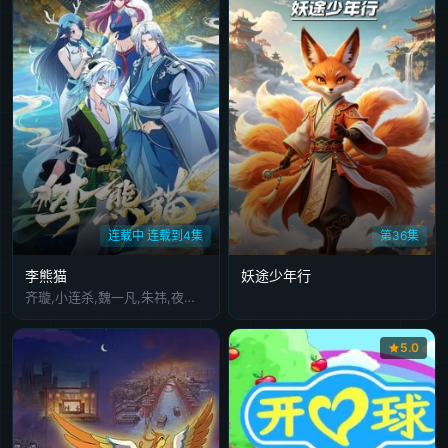
连载中 连载到4集
第36集
李熊猫
妖途少年行
齐璇,小连杀,魏一凡,朱祎,夜叉,张恩泽,路扬,图特哈蒙
5.0