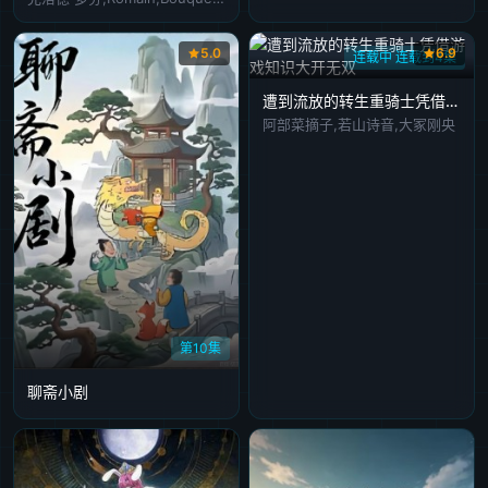
5.0
6.9
连载中 连载到4集
遭到流放的转生重骑士凭借游戏知识大开无双
阿部菜摘子,若山诗音,大冢刚央
第10集
聊斋小剧