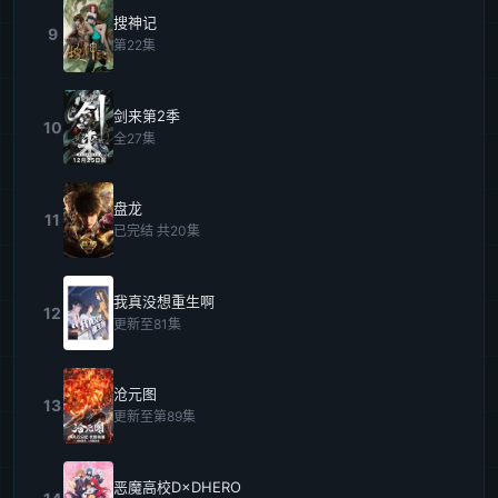
搜神记
9
第22集
剑来第2季
10
全27集
盘龙
11
已完结 共20集
我真没想重生啊
12
更新至81集
沧元图
13
更新至第89集
恶魔高校D×DHERO