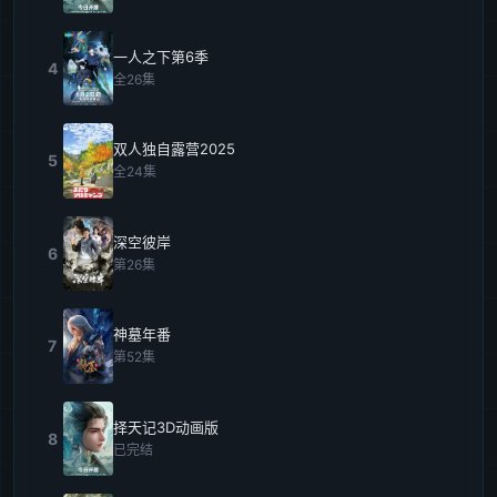
一人之下第6季
4
全26集
双人独自露营2025
5
全24集
深空彼岸
6
第26集
神墓年番
7
第52集
择天记3D动画版
8
已完结