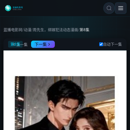
蓝播电影网
/
动漫
/
周先生，绑嫁犯法动态漫画
/
第8集
周先生，绑嫁犯法动态漫画
第8集
下一集
自动下一集
上一集