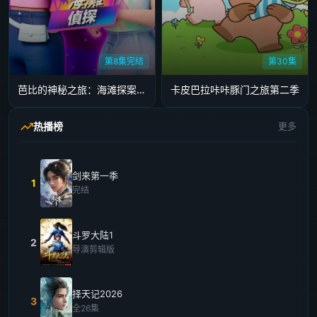
第8集完结
第30集
芭比的神秘之旅：海滩探案集英文版
卡皮巴拉咔咔豚门之旅第二季
热播榜
更多
剑来第一季
1
完结
斗罗大陆1
2
导演剪辑版
择天记2026
3
全26集