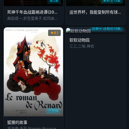
第2集
更新至15集
死神千年血战篇祸进谭(2026)
运世界杯，我能复制所有球星技能
森田成一,折笠富美子,松冈由贵,安元洋贵,杉山纪彰,高木涉,伊藤健太郎,三木真一郎
连载中 连载到18集
8.1
软软动物园
三三,二哈,神农
已完结
狐狸的故事
克洛德·多芬,Romain,Bouquet,西尔万·伊特金恩,莱昂·拉里夫,Robert,Seller,Eddy,Debray,Nicolas,Amato,Pons,西尔维娅·巴塔耶,Suzy,Dornac,Jaime,Plama