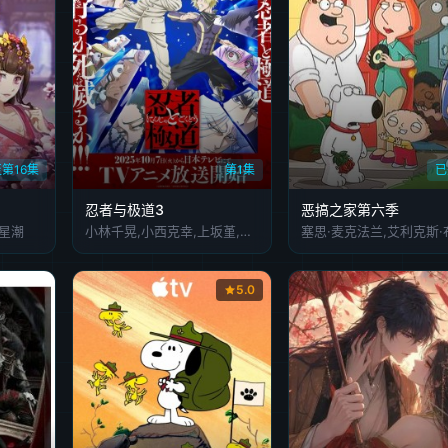
第16集
第1集
已
忍者与极道3
恶搞之家第六季
,星潮
小林千晃,小西克幸,上坂堇,森川智之,小野贤章,东内真理子,三瓶雄树,町山芹菜,太田健介,金元寿子,大塚芳忠,内田雄马,花泽香菜,古川慎,安元洋贵,井口裕香,间宫康弘,子安武人,杉田智和,楠大典,能登麻美子
5.0