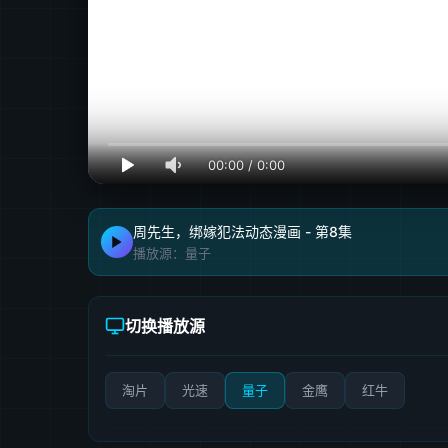
00:00
/
0:00
周先生，绑嫁犯法动态漫画 - 第8集
播放源：量子
切换播放源
淘片
光速
量子
金鹰
红牛