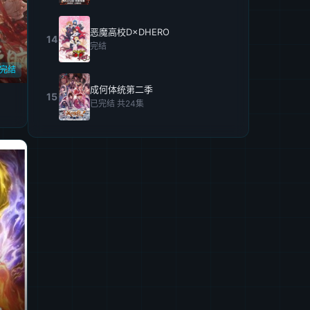
恶魔高校D×DHERO
14
完结
已完结
成何体统第二季
15
已完结 共24集