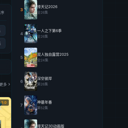
择天记2026
3
正序
全26集
集
一人之下第6季
4
全26集
集
双人独自露营2025
5
全24集
深空彼岸
6
更多
第26集
神墓年番
9.0
7
第52集
择天记3D动画版