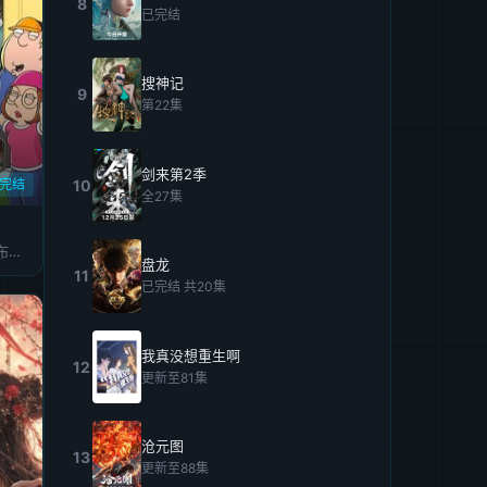
8
已完结
搜神记
9
第22集
剑来第2季
10
完结
全27集
塞思·麦克法兰,艾利克斯·布诺斯町
盘龙
11
已完结 共20集
我真没想重生啊
12
更新至81集
沧元图
13
更新至88集