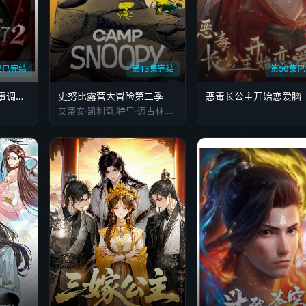
集已完结
第13集完结
第50集
大小姐，您给恶魔执事调成啥了2
史努比露营大冒险第二季
恶毒长公主开始恋爱脑
艾蒂安·凯利奇,特里·迈古林,罗伯特·丁克勒,Caleb Bellavance,Molly Lewis,海蒂·克拉格滕,Malia Cea,伊莎贝拉·利奥,Lexi Perri,Cash Martin,怀亚特·怀特,吕西安·邓肯-里德,塞恩·库伦,朱莉·勒米厄,David Berni