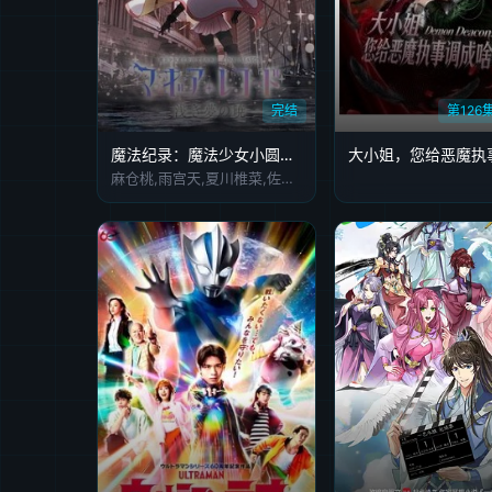
完结
第126
魔法纪录：魔法少女小圆外传最终季-浅梦之晓-
麻仓桃,雨宫天,夏川椎菜,佐仓绫音,小仓唯,小松未可子,大桥彩香,石原夏织,花泽香菜