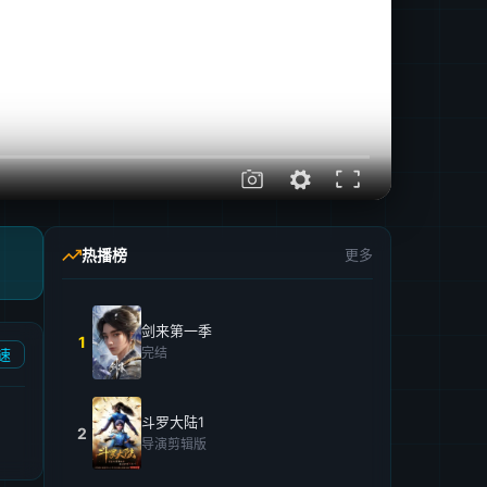
热播榜
更多
剑来第一季
1
完结
速
斗罗大陆1
2
导演剪辑版