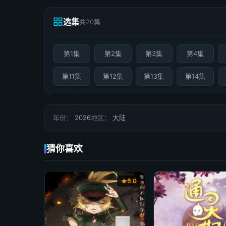
选集
共20集
第1集
第2集
第3集
第4集
第11集
第12集
第13集
第14集
年份：
2026
地区：
大陆
猜你喜欢
5.0