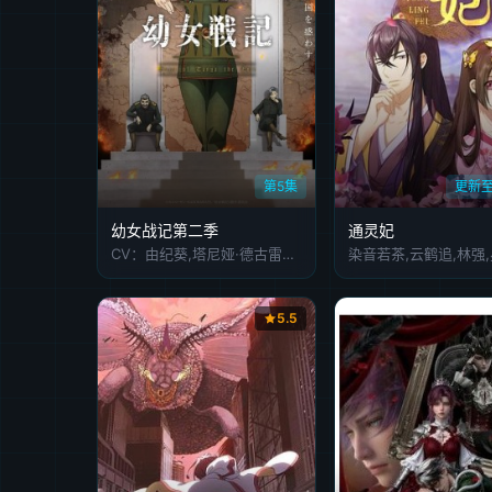
第5集
更新至
幼女战记第二季
通灵妃
CV：由纪葵,塔尼娅·德古雷查夫,CV：速水沙织,维莎,CV：三木真一郎,雷鲁根,CV：源田哲章,鲁德尔多夫,CV：大冢保中,Zettour,CV：滨野大树,Weiss
染音若茶,云鹤追,林强
5.5