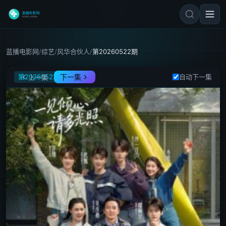
蓝播电影网
/
综艺
/
风华合伙人
/
第20260522期
风华合伙人
第20260522期
下一集
自动下一集
上一集