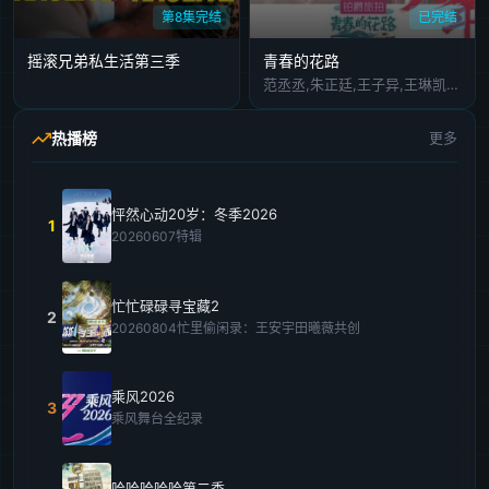
第8集完结
已完结
摇滚兄弟私生活第三季
青春的花路
范丞丞,朱正廷,王子异,王琳凯,尤长靖,艾福杰尼,费启鸣
热播榜
更多
怦然心动20岁：冬季2026
1
20260607特辑
忙忙碌碌寻宝藏2
2
20260804忙里偷闲录：王安宇田曦薇共创
乘风2026
3
乘风舞台全纪录
哈哈哈哈哈第二季