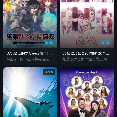
第7集
第5集
落第贤者的学院无双第二回转生
超超超超超喜欢你的100个女朋友第三季
梅田修一朗,小山内怜央,白石晴香,加藤英美里,平川大辅,东地宏树,福原绫香
加藤涉,本渡枫,富田美忧,长绳麻理亚,濑户麻沙美,朝井彩加,上坂堇,进藤天音,三森铃子,高桥李依,Lynn,高尾奏音,石原夏织,竹达彩奈,千叶繁,上田祐司
5.0