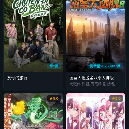
第2期
更新至20260807期
友你的旅行
密室大逃脱第八季大神版
大张伟,许凯,周笔畅,彭昱畅,张真源,陈哲远
5.0
5.0