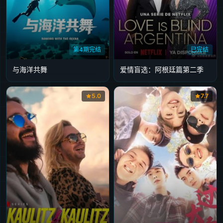
第4期完结
已完结
与海洋共舞
爱情盲选：阿根廷篇第二季
5.0
7.7