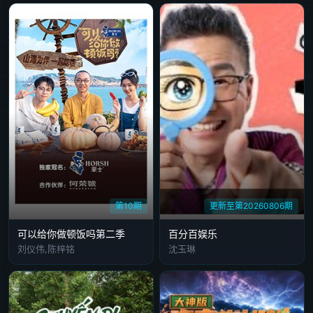
第10期
更新至第20260806期
可以给你做顿饭吗第二季
百分百娱乐
刘仪伟,陈梓铭
沈玉琳