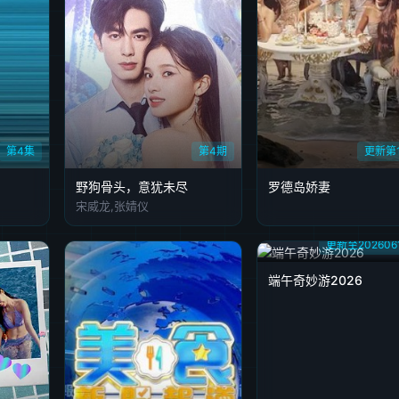
第4集
第4期
更新第
野狗骨头，意犹未尽
罗德岛娇妻
宋威龙,张婧仪
更新至202606
端午奇妙游2026