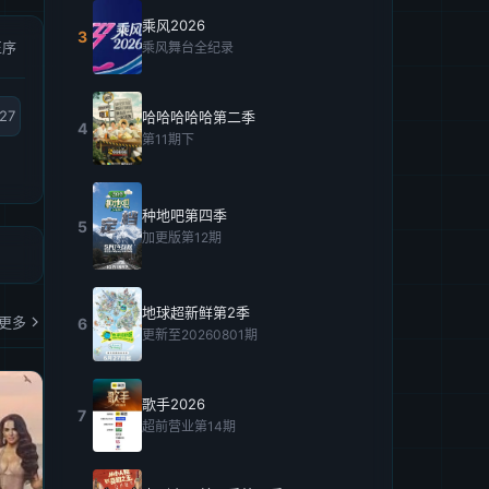
乘风2026
3
正序
乘风舞台全纪录
27
哈哈哈哈哈第二季
4
第11期下
种地吧第四季
5
加更版第12期
地球超新鲜第2季
更多
6
更新至20260801期
歌手2026
7
超前营业第14期