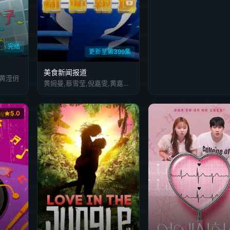
完结
更新至第399集
美食新闻报道
,黄滢仴
黄婉曼,蔡雪莹,倪嘉雯,黄嘉雯,廖慧仪,伍倩彤,陈嘉倩,胡敏芝,吴兆麟,吴浩康,巩姿希,陈奂仁,区永权,陈凯琳,姚子羚,麦玲玲,方皓玟,洪永城,冯盈盈,单立文,吴业坤,黄婧灵,叶靖仪,蔡景行,萧正楠,江嘉敏,冼迪琦,何泳芍,栢天男,苏民峰,姜皓文,森美,刘颖镟,温碧霞,禾浩辰,赖彦妤,邵音音,谢嫣薇,彭翔翎,施焯日,布乐文
5.0