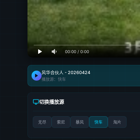
00:00
/
0:00
风华合伙人 - 20260424
播放源：快车
切换播放源
无尽
索尼
暴风
快车
淘片