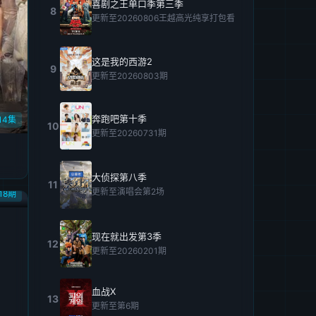
喜剧之王单口季第三季
8
更新至20260806王越高光纯享打包看
这是我的西游2
9
更新至20260803期
奔跑吧第十季
14集
10
更新至20260731期
大侦探第八季
11
更新至演唱会第2场
18期
现在就出发第3季
12
更新至20260201期
血战X
13
更新至第6期