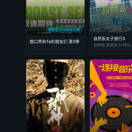
更新至20260803期
自然系女子旅行3
脱口秀和Ta的朋友们 第3季
林映晖,梁超怡,叶靖仪