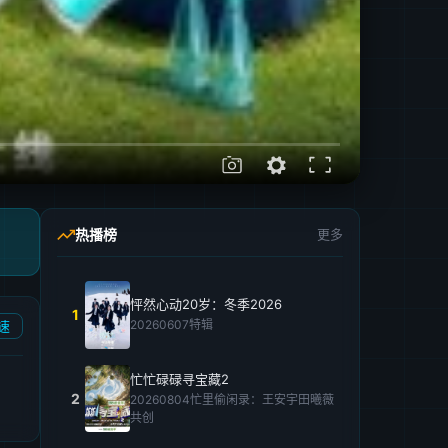
热播榜
更多
怦然心动20岁：冬季2026
1
20260607特辑
速
忙忙碌碌寻宝藏2
2
20260804忙里偷闲录：王安宇田曦薇
共创