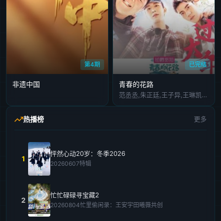
第4期
已完结
非遗中国
青春的花路
范丞丞,朱正廷,王子异,王琳凯,尤长靖,艾福杰尼,费启鸣
热播榜
更多
怦然心动20岁：冬季2026
1
20260607特辑
忙忙碌碌寻宝藏2
2
20260804忙里偷闲录：王安宇田曦薇共创