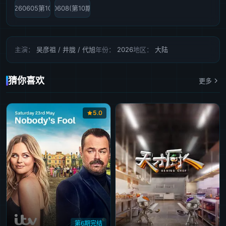
20260605第10期
20260608(第10期加更)
主演：
吴彦祖 / 井胧 / 代旭
年份：
2026
地区：
大陆
猜你喜欢
更多
5.0
第6期完结