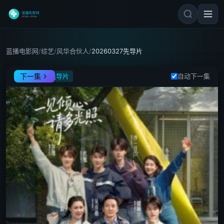
蓝播电影网
/
综艺
/
风华合伙人
/
20260327先导片
风华合伙人
20260327先导片
下一集
自动下一集