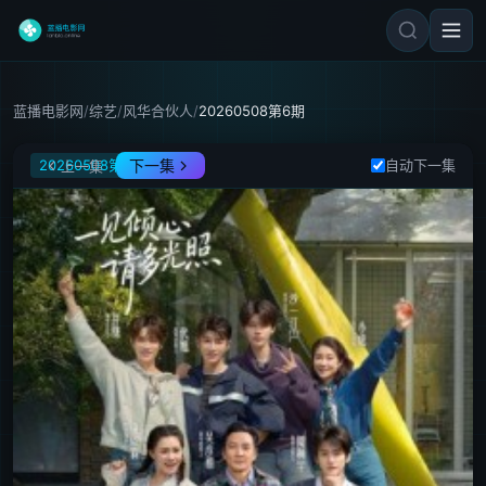
蓝播电影网
/
综艺
/
风华合伙人
/
20260508第6期
风华合伙人
20260508第6期
下一集
自动下一集
上一集