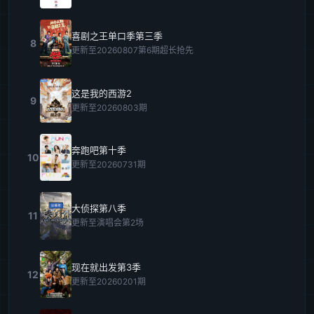
喜剧之王单口季第三季
8
更新至20260807第6期超长抢先
这是我的西游2
9
更新至20260803期
奔跑吧第十季
10
更新至20260731期
大侦探第八季
11
更新至演唱会第2场
现在就出发第3季
12
更新至20260201期