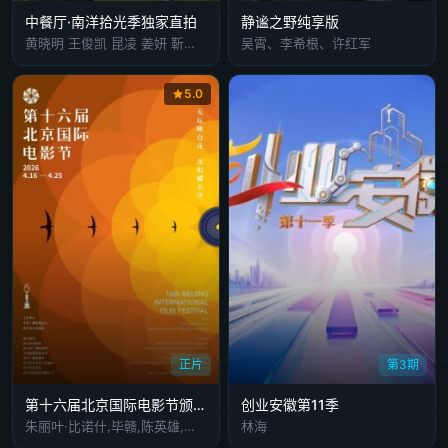
中餐厅·南洋拾光季独家直拍
静谧之野纯享版
黄晓明 王俊凯 昆凌 姜妍 靳梦佳 张雅琪 林述巍
吴霄、李希根、许红军
5.0
正片
第3期
第十六届北京国际电影节颁奖典
创业安徽第11季
朱丽叶·比诺什,毕赣,陈英雄,加布里埃尔·马斯卡罗,张小斐
林海