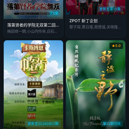
更新至第13集
第6集
ZPOT 新丁企划
落第贤者的学院无双第二回转生
黎子琛,黄日禧,周德诚,关晓隆,陈缙羲,张肇维,林焯彦
梅田修一朗,小山内怜央,白石晴香,加藤英美里,平川大辅,东地宏树,福原绫香
5.0
更新至20260802期
第12期完结