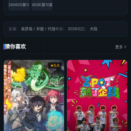
20260605第10期
20260608(第10期加更)
主演：
吴彦祖 / 井胧 / 代旭
年份：
2026
地区：
大陆
猜你喜欢
更多
5.0