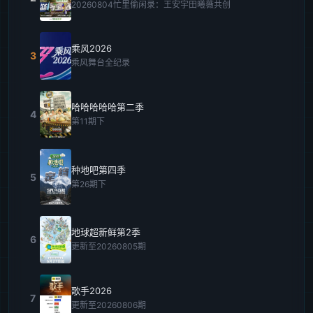
20260804忙里偷闲录：王安宇田曦薇共创
乘风2026
3
乘风舞台全纪录
哈哈哈哈哈第二季
4
第11期下
种地吧第四季
5
第26期下
地球超新鲜第2季
6
更新至20260805期
歌手2026
7
更新至20260806期