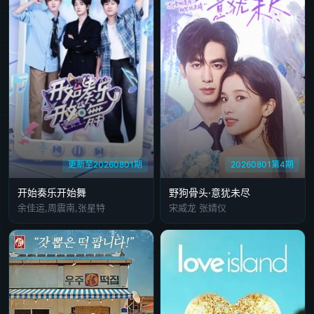
更新至20260801期
20260801第4期
开始奏乐开始舞
野狗骨头·意犹未尽
余佳运,周震南,张星特
宋威龙 张婧仪