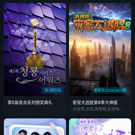
第2期完结
更新至20260805期
第5届青龙系列颁奖典礼
密室大逃脱第8季大神版
大张伟,许凯,周笔畅,彭昱畅,张真源,陈哲远