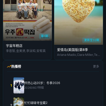
第1期
更新至32期
宇宙年糕店
爱情岛(美国版)第8季
李恩智,金美贤,李泳知,安宥真
Ariana·Madix,Ciara·Miller,Tefi·Pessoa
热播榜
更多
怦然心动20岁：冬季2026
1
20260607特辑
忙忙碌碌寻宝藏2
2