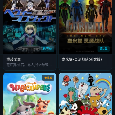
已完结
第2集
重装武器
嘉米提-灵源战队​(英文版)
花江夏树,石川界人,铃木绘理,伊藤静,内田真礼,横尾麻里,松本忍,山下大辉,芳野由奈,山本格,本渡枫,竹内良太,高桥未奈美,小西克幸,内匠靖明,大西沙织,小山力也,大林隆介,大久保瑠美,金元寿子,佐藤利奈,新井里美,细谷佳正,菅生隆之,木村珠莉,叶山郁美,中津真莉,水濑祈,辻亲八,斧笃,柳田淳一,手冢弘道,Lynn,千本木彩花,村中知,山崎遥,绫濑有,森奈奈子,田泽茉纯,千菅春香,大井麻利衣,东内真理子,清都亚里沙,日野麻里,内村史子,佐佐健太,相马康一,杉崎亮,石谷春贵,滨野大辉,室元气,绵贯龙之介
5.0