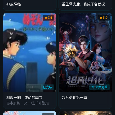
神戒降临
重生警犬后，我成了名侦探
7.4
5.0
已完结
第60集完结
相聚一刻 变幻的季节
超凡进化第一季
岛本须美,二又一成,千叶繁,古川登志夫,神谷明,青木和代,富田耕生,林原惠美