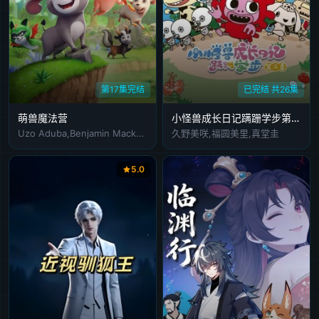
第17集完结
已完结 共26集
萌兽魔法营
小怪兽成长日记蹒跚学步第二季
Uzo Aduba,Benjamin Mackey,Mason Blomberg
久野美咲,福圆美里,真堂圭
5.0