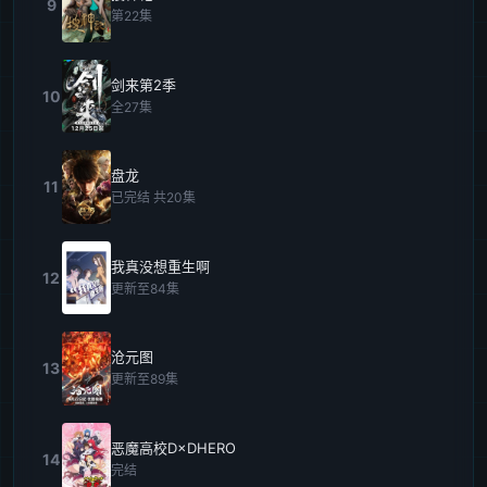
9
第22集
剑来第2季
10
全27集
盘龙
11
已完结 共20集
我真没想重生啊
12
更新至84集
沧元图
13
更新至89集
恶魔高校D×DHERO
14
完结