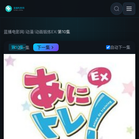
蓝播电影网
/
动漫
/
动画锻炼EX
/
第10集
动画锻炼EX
第10集
下一集
自动下一集
上一集