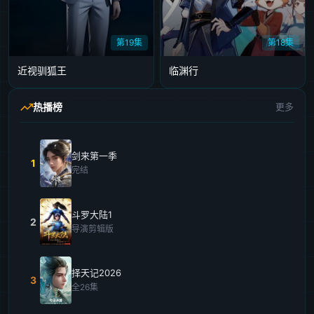
第19集
第18集
近视驯狐王
临渊行
热播榜
更多
剑来第一季
1
完结
斗罗大陆1
2
导演剪辑版
择天记2026
3
全26集