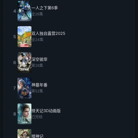
一人之下第6季
4
全26集
双人独自露营2025
5
全24集
深空彼岸
6
第26集
神墓年番
7
第52集
择天记3D动画版
8
已完结
搜神记