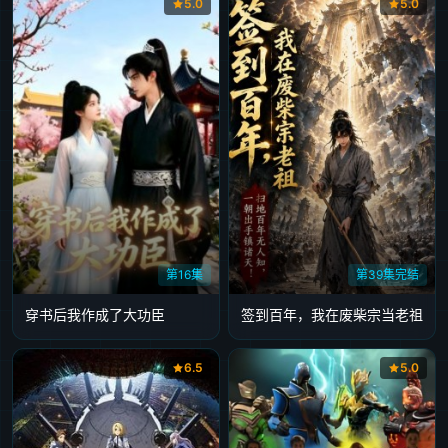
5.0
5.0
第16集
第39集完结
穿书后我作成了大功臣
签到百年，我在废柴宗当老祖
6.5
5.0