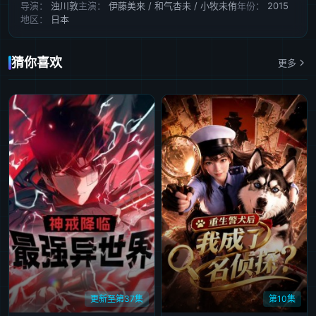
导演：
浊川敦
主演：
伊藤美来 / 和气杏未 / 小牧未侑
年份：
2015
地区：
日本
猜你喜欢
更多
更新至第37集
第10集