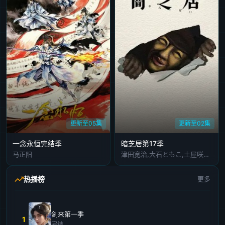
更新至05集
更新至02集
​一念永恒完结季​
暗芝居第17季
马正阳
津田宽治,大石ともこ,土屋咲登子,篠田谅,白川礼,新纳敏正,三宅美羽,中村朱里,山根馅,五郎丸莉菜,花谷聪亮,拓也,翔司
热播榜
更多
剑来第一季
1
完结