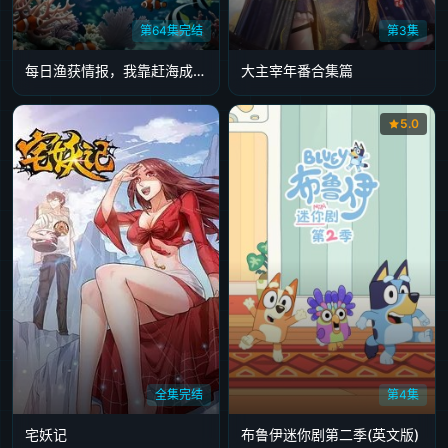
第64集完结
第3集
每日渔获情报，我靠赶海成为首富
大主宰年番合集篇
5.0
全集完结
第4集
宅妖记
布鲁伊迷你剧第二季(英文版)