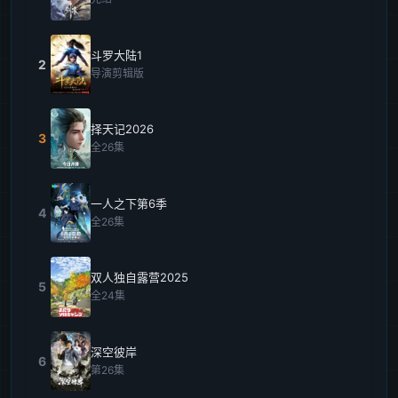
斗罗大陆1
2
导演剪辑版
择天记2026
3
全26集
一人之下第6季
4
全26集
双人独自露营2025
5
全24集
深空彼岸
6
第26集