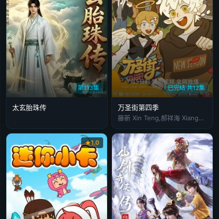
第113集
已完结 共12集
太玄胎珠传
万圣街第四季
藤新 Xin Teng,郝祥海 Xianghai Hao,施燕
1.0