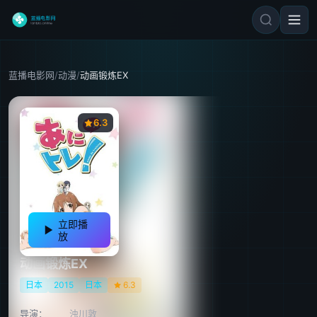
蓝播电影网
/
动漫
/
动画锻炼EX
6.3
立即播
放
动画锻炼EX
日本
2015
日本
6.3
导演：
浊川敦