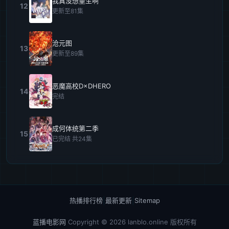
我真没想重生啊
12
更新至81集
沧元图
13
更新至89集
恶魔高校D×DHERO
14
完结
成何体统第二季
15
已完结 共24集
热播排行榜
|
最新更新
|
Sitemap
蓝播电影网
Copyright © 2026
lanblo.online
版权所有