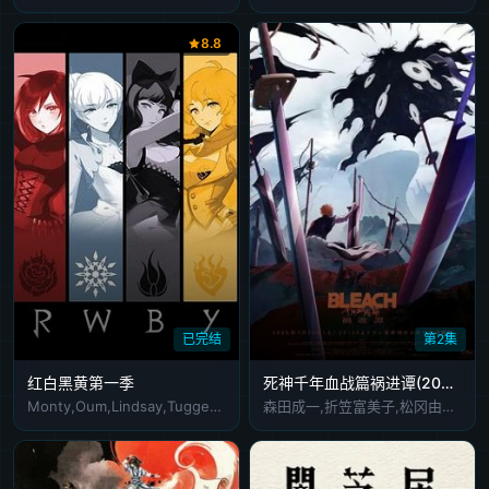
8.8
已完结
第2集
红白黑黄第一季
死神千年血战篇祸进谭(2026)
Monty,Oum,Lindsay,Tuggey,Kara,Eberle,Arryn,Zech,Barbara,Dunkelman,Garrett,Hunter
森田成一,折笠富美子,松冈由贵,安元洋贵,杉山纪彰,高木涉,伊藤健太郎,三木真一郎