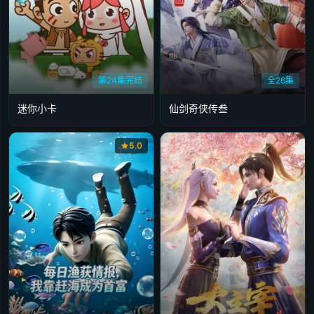
第24集完结
全26集
迷你小卡
仙剑奇侠传叁
5.0