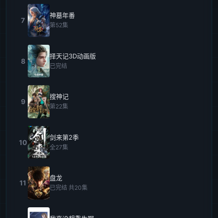
神墓年番
7
第52集
择天记3D动画版
8
已完结
搜神记
9
第22集
剑来第2季
10
全27集
盘龙
11
已完结 共20集