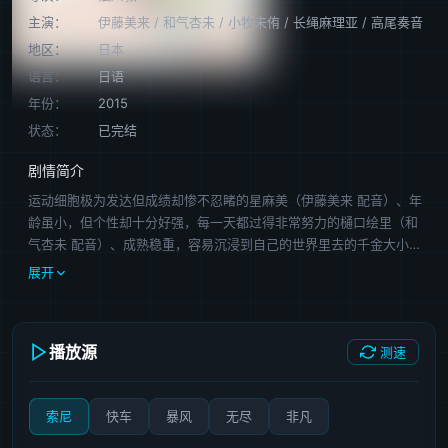
主演：
伊藤美来
/
和气杏未
/
小牧未侑
/
长绳麻理亚
/
高尾奏音
地区：
日本
语言：
日语
年份：
2015
状态：
已完结
剧情简介
运动细胞极为发达但成绩却惨不忍睹的星麻美（伊藤美来 配音）、年
龄虽小，但个性却十分好强，每一天都过得非常努力的樋口绘里（和
气杏未 配音）、成熟稳重，容易沉浸到自己的世界里去的千金大小姐
早乙女静乃（小木未侑 配音）、渴望成为偶像，却常常生活在幻想中
展开
的中二少女橘紫苑（长绳麻理亚 配音）、害羞腼腆，遇事情往往会往
悲观方向想象，虽然表面看来非常的普通，却意外的拥有着抚慰人心
的力量的平冈优（高尾奏音 配音）。 和这些可爱的女孩子们一
播放源
测速
起，面对着种类丰富的运动项目，让我们一起把身体动起来吧。
索尼
快车
暴风
无尽
非凡