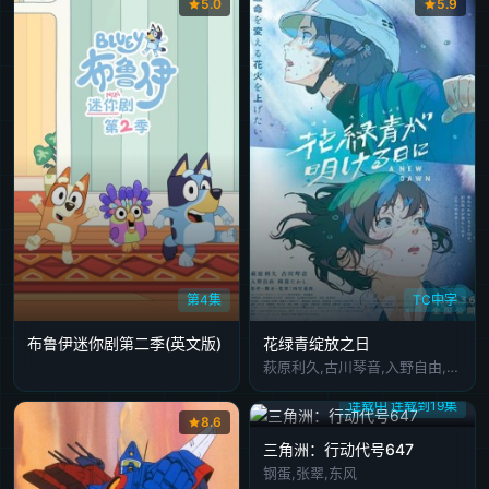
5.0
5.9
第4集
TC中字
布鲁伊迷你剧第二季(英文版)
花绿青绽放之日
萩原利久,古川琴音,入野自由,冈部敬史
连载中 连载到19集
8.6
三角洲：行动代号647
钢蛋,张翠,东风