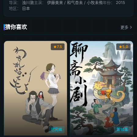
导演：
浊川敦
主演：
伊藤美来 / 和气杏未 / 小牧未侑
年份：
2015
地区：
日本
猜你喜欢
更多
7.5
5.0
已完结
第10集