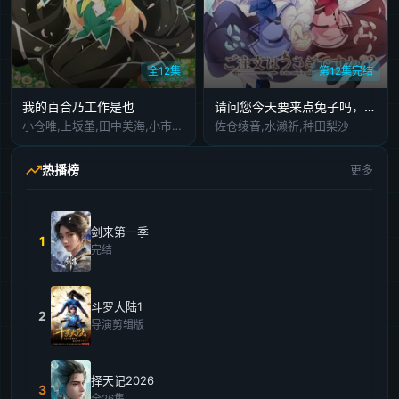
全12集
第12集完结
我的百合乃工作是也
请问您今天要来点兔子吗，第二季
小仓唯,上坂堇,田中美海,小市真琴,田村由香里,濑户麻沙美
佐仓绫音,水濑祈,种田梨沙
热播榜
更多
剑来第一季
1
完结
斗罗大陆1
2
导演剪辑版
择天记2026
3
全26集