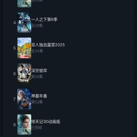
一人之下第6季
4
全26集
双人独自露营2025
5
全24集
深空彼岸
6
第26集
神墓年番
7
第52集
择天记3D动画版
8
已完结