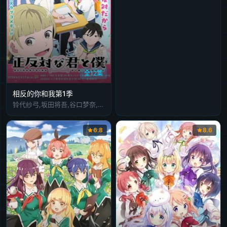
全12集
相反的你和我第1季
铃代纱弓,坂田将吾,谷口梦奈,平林瑚夏,岩田安吉,岛袋美由利,加藤涉,大森心,楠木灯
6.8
8.6