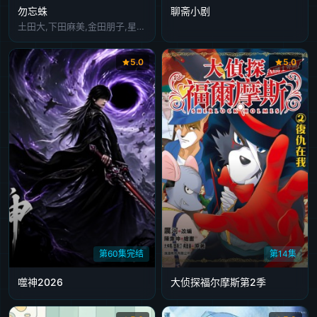
勿忘蛛
聊斋小剧
土田大,下田麻美,金田朋子,星野充昭
5.0
5.0
第60集完结
第14集
噬神2026
大侦探福尔摩斯第2季