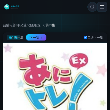
蓝播电影网
/
动漫
/
动画锻炼EX
/
第11集
动画锻炼EX
第11集
下一集
自动下一集
上一集