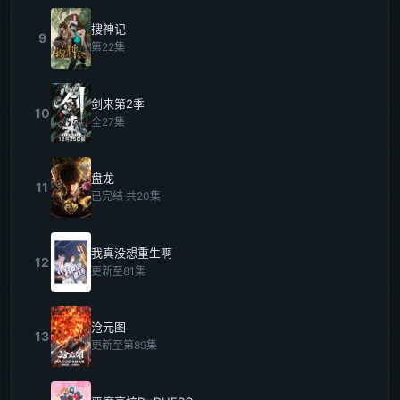
搜神记
9
第22集
剑来第2季
10
全27集
盘龙
11
已完结 共20集
我真没想重生啊
12
更新至81集
沧元图
13
更新至第89集