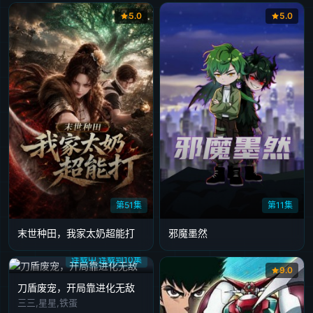
5.0
5.0
第51集
第11集
末世种田，我家太奶超能打
邪魔墨然
连载中 连载到10集
9.0
刀盾废宠，开局靠进化无敌
三三,星星,铁蛋