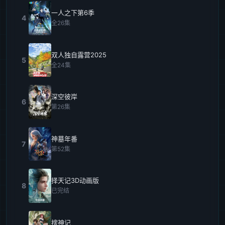
一人之下第6季
4
全26集
双人独自露营2025
5
全24集
深空彼岸
6
第26集
神墓年番
7
第52集
择天记3D动画版
8
已完结
搜神记