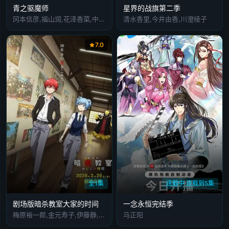
青之驱魔师
星界的战旗第二季
冈本信彦,福山润,花泽香菜,中井和哉,游佐浩二,梶裕贵,喜多村英梨,佐藤利奈,置鲇龙太郎,神谷浩史,柿原彻也,藤原启治
清水香里,今井由香,川澄绫子
7.0
全1集
连载中 连载到5集
剧场版暗杀教室大家的时间
一念永恒完结季
梅原裕一郎,金元寿子,伊藤静,绪方惠美,福山润,高桥伸也,铃代纱弓,稻田彻,山口胜平,矢作纱友里,东地宏树,渊上舞,植田佳奈,沼仓爱美,浅沼晋太郎,佐藤聪美,杉田智和,冈本信彦,藤田咲,井上喜久子,山谷祥生,木村昴,诹访彩花,洲崎绫,山路和弘,逢坂良太,间岛淳司,水岛大宙,田中美海,宫下荣治,河原木志穗,内藤玲,日野未步,斋藤枫子,松浦千惠,金泽舞,下妻由幸,原泽晃绮,川边骏
马正阳