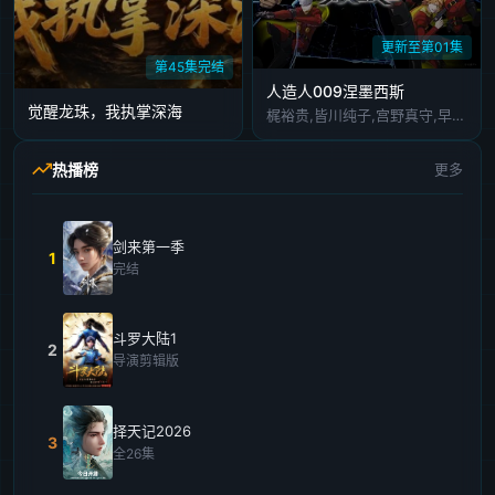
更新至第01集
第45集完结
人造人009涅墨西斯
觉醒龙珠，我执掌深海
梶裕贵,皆川纯子,宫野真守,早见沙织,杉田智和,安元洋贵,鹿糠光明,利根健太朗,林勇,山路和弘,中村悠一,日高里菜,细谷佳正,神谷浩史,井上喜久子,稻田彻,若山诗音,内田真礼,佐仓绫音,奈良彻,下野纮
热播榜
更多
剑来第一季
1
完结
斗罗大陆1
2
导演剪辑版
择天记2026
3
全26集