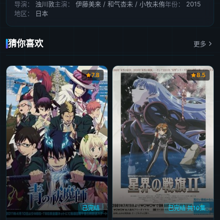
导演：
浊川敦
主演：
伊藤美来 / 和气杏未 / 小牧未侑
年份：
2015
地区：
日本
猜你喜欢
更多
7.8
8.5
已完结
已完结 共10集