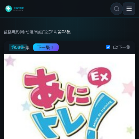
蓝播电影网
/
动漫
/
动画锻炼EX
/
第08集
动画锻炼EX
第08集
下一集
自动下一集
上一集