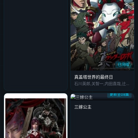
已完结
真盖塔世界的最终日
石川英郎,关智一,内田直哉,辻亲八,饭塚昭三,麦人,日高奈留美,铃木泰明,乡里大辅,广濑正志,神谷明
更新至08集
三嫁公主