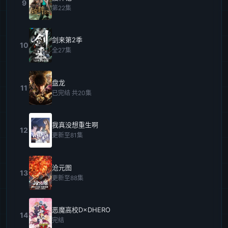
9
第22集
剑来第2季
10
全27集
盘龙
11
已完结 共20集
我真没想重生啊
12
更新至81集
沧元图
13
更新至88集
恶魔高校D×DHERO
14
完结