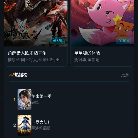
第3集
全104
角醒猎人欧米茄号角
星星狐的体验
楢原圣,国上将大,丝濑七叶,田鹤翔吾,小西咏斗,光宗薰,桜庭大翔,三浦舞华,加藤清史郎,长田光平,潘惠美
姚培华,黄怡晴
热播榜
更多
剑来第一季
1
完结
斗罗大陆1
2
导演剪辑版