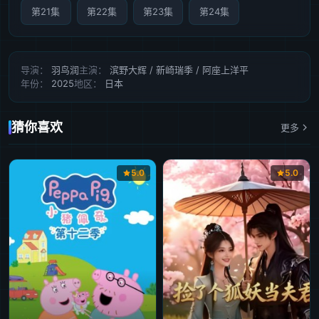
第21集
第22集
第23集
第24集
导演：
羽鸟润
主演：
滨野大辉 / 新崎瑞季 / 阿座上洋平
年份：
2025
地区：
日本
猜你喜欢
更多
5.0
5.0