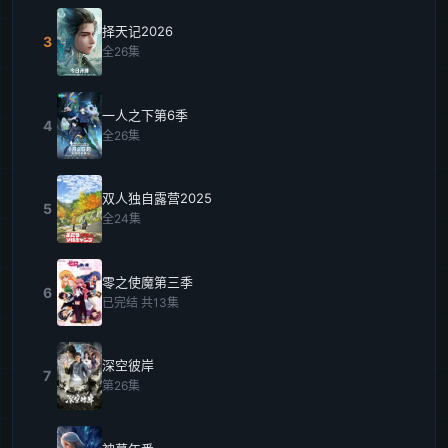
择天记2026
3
全26集
一人之下第6季
4
全26集
双人独自露营2025
5
全24集
零之使魔第三季
6
已完结 共13集
深空彼岸
7
第26集