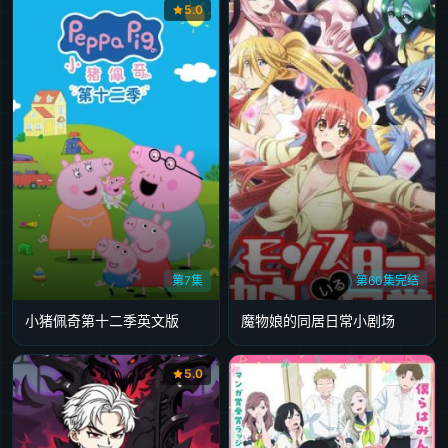
5.0
第7集
第60集完结
小猪佩奇第十二季英文版
魔物娘的同居日常小剧场
5.0