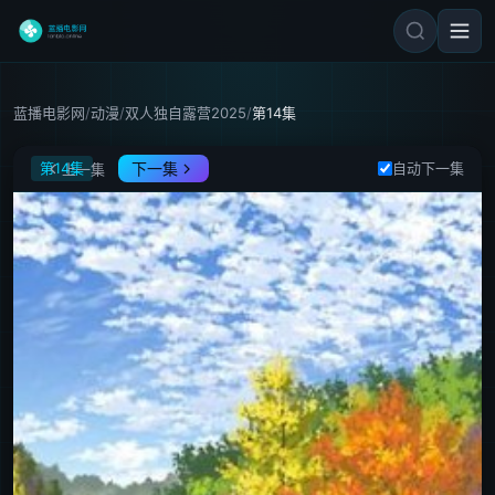
蓝播电影网
/
动漫
/
双人独自露营2025
/
第14集
双人独自露营2025
第14集
下一集
自动下一集
上一集