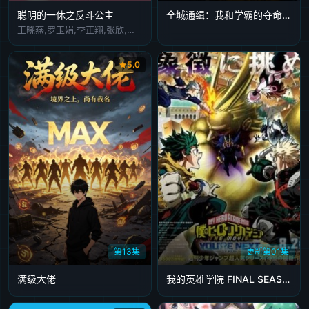
聪明的一休之反斗公主
全城通缉：我和学霸的夺命猫鼠局
王晓燕,罗玉娟,李正翔,张欣,刘北辰,王晓彤,刘彬
5.0
第13集
更新第01集
满级大佬
我的英雄学院 FINAL SEASON 特别篇