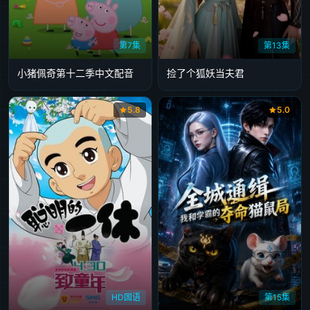
第7集
第13集
小猪佩奇第十二季中文配音
捡了个狐妖当夫君
5.8
5.0
HD国语
第15集