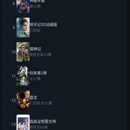
神墓年番
8
第52集
择天记3D动画版
9
已完结
搜神记
10
更新至第23集
剑来第2季
11
全27集
盘龙
12
已完结 共20集
我真没想重生啊
13
更新至84集