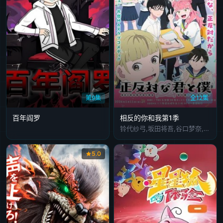
第9集
全12集
百年阎罗
相反的你和我第1季
铃代纱弓,坂田将吾,谷口梦奈,平林瑚夏,岩田安吉,岛袋美由利,加藤涉,大森心,楠木灯
5.0