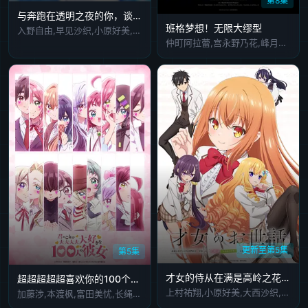
第8集
与奔跑在透明之夜的你，谈一场看不见的恋爱透明
班格梦想！无限大缪型
入野自由,早见沙织,小原好美,阿座上洋平
仲町阿拉蕾,宫永野乃花,峰月律,藤都子,千石由乃,佐内瑠奈,本渡枫,丸冈和佳奈,冢田悠衣
更新至第5集
第5集
才女的侍从在满是高岭之花的贵族学校暗中照顾(毫无生活自理能力的)学院第一大小姐
超超超超超喜欢你的100个女朋友第三季
上村祐翔,小原好美,大西沙织,土屋李央,小清水亚美
加藤涉,本渡枫,富田美忧,长绳麻理亚,濑户麻沙美,朝井彩加,上坂堇,进藤天音,三森铃子,高桥李依,Lynn,高尾奏音,石原夏织,竹达彩奈,千叶繁,上田祐司