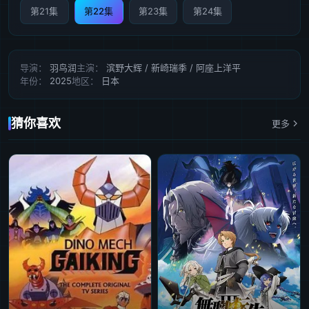
第21集
第22集
第23集
第24集
导演：
羽鸟润
主演：
滨野大辉 / 新崎瑞季 / 阿座上洋平
年份：
2025
地区：
日本
猜你喜欢
更多