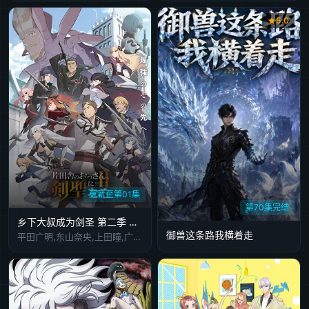
5.0
更新至第01集
第70集完结
乡下大叔成为剑圣 第二季 片田舎のおっさん、剣聖になるII
御兽这条路我横着走
平田广明,东山奈央,上田瞳,广濑有纪,矢野妃菜喜,仲田亚里沙,斋藤千和,石川界人,内田直哉