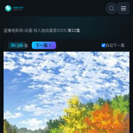
蓝播电影网
/
动漫
/
双人独自露营2025
/
第22集
双人独自露营2025
第22集
下一集
自动下一集
上一集