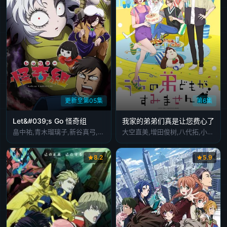
更新至第05集
第6集
Let&#039;s Go 怪奇组
我家的弟弟们真是让您费心了
畠中祐,青木瑠璃子,新谷真弓,青山吉能,榊原优希,花泽香菜,千叶繁
大空直美,增田俊树,八代拓,小野贤章,寺泽百花,小野大辅,远藤绫
8.2
5.9