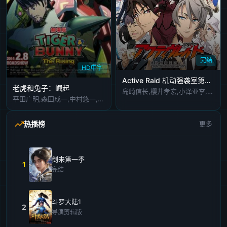
完结
HD中字
Active Raid 机动强袭室第八组第一季
老虎和兔子：崛起
岛崎信长,樱井孝宏,小泽亚李,石上静香,仓田雅世,村田太志,相坂优歌,花江夏树,大川透,大西沙织,鸟海浩辅,绿川光,大原沙耶香,山下大辉
平田广明,森田成一,中村悠一,寿美菜子,游佐浩二,津田健次郎,冈本信彦
热播榜
更多
剑来第一季
1
完结
斗罗大陆1
2
导演剪辑版