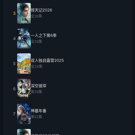
择天记2026
3
全26集
一人之下第6季
4
全26集
双人独自露营2025
5
全24集
深空彼岸
6
第26集
神墓年番
7
第52集