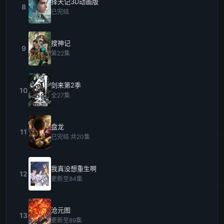
择天记3D动画版
8
已完结
搜神记
9
第22集
剑来第2季
10
全27集
盘龙
11
已完结 共20集
我真没想重生啊
12
更新至84集
沧元图
13
更新至89集