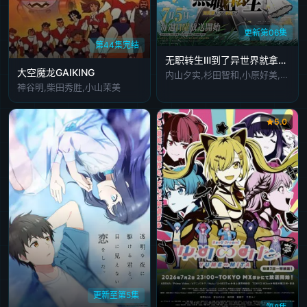
更新第06集
第44集完结
无职转生Ⅲ到了异世界就拿出真本事
大空魔龙GAIKING
内山夕实,杉田智和,小原好美,茅野爱衣,金元寿子,Lynn,会泽纱弥,高田忧希,鹤冈聪,逢坂良太,田中理惠,诸星堇,上田丽奈,兴津和幸,若山诗音,小山力也
神谷明,柴田秀胜,小山茉美
5.0
更新至第5集