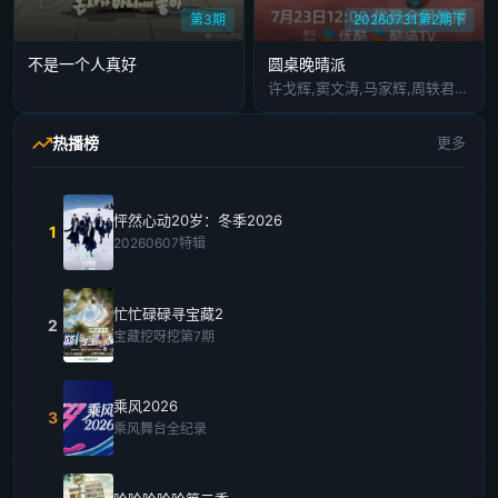
第3期
20260731第2期下
不是一个人真好
圆桌晚晴派
许戈辉,窦文涛,马家辉,周轶君,胡泳,景军
热播榜
更多
怦然心动20岁：冬季2026
1
20260607特辑
忙忙碌碌寻宝藏2
2
宝藏挖呀挖第7期
乘风2026
3
乘风舞台全纪录