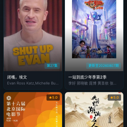
第27集
更新至20260807期
闭嘴，埃文
一站到底少年季第2季
Evan Ross Katz,Michelle Buteau,Rachel Bloom
李好 郭晓敏 庞博 黄圣依 张雨绮 伊能静 李雪琴 陈铭 王昱珩
5.0
5.0