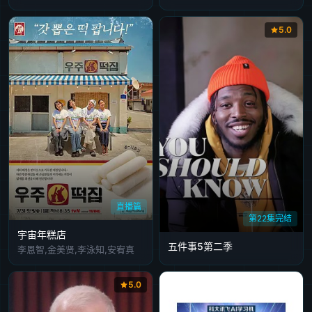
5.0
直播篇
第22集完结
宇宙年糕店
五件事5第二季
李恩智,金美贤,李泳知,安宥真
5.0