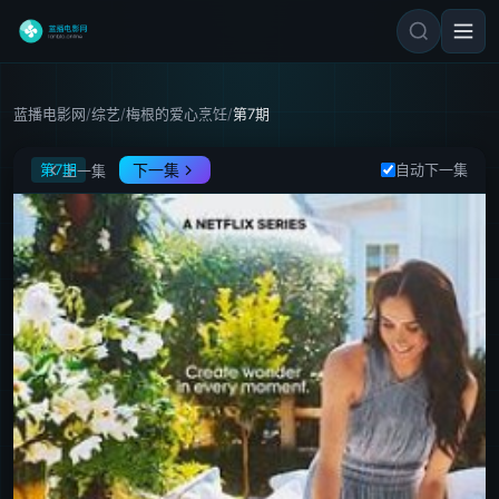
蓝播电影网
/
综艺
/
梅根的爱心烹饪
/
第7期
梅根的爱心烹饪
第7期
下一集
自动下一集
上一集