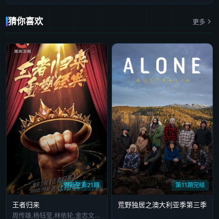
猜你喜欢
更多
更新至第21期
第11期完结
王者归来
荒野独居之澳大利亚季第三季
周传雄,杨钰莹,林依轮,金志文,陈晓东,腾格尔,林进璋,秦勇,安又琪,赵传