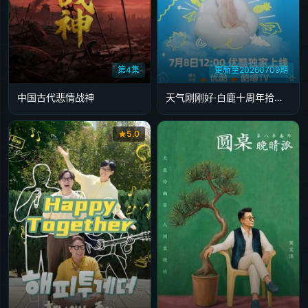
第4集
更新至20260709期
中国古代悲情战神
天气刚刚好·白鹿十周年拾光音乐会
5.0