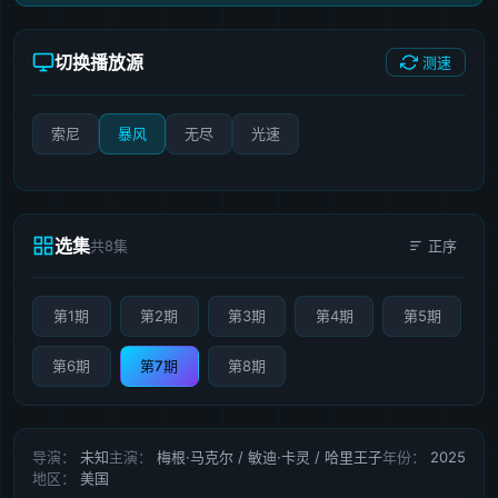
切换播放源
测速
索尼
暴风
无尽
光速
选集
共8集
正序
第1期
第2期
第3期
第4期
第5期
第6期
第7期
第8期
导演：
未知
主演：
梅根·马克尔 / 敏迪·卡灵 / 哈里王子
年份：
2025
地区：
美国