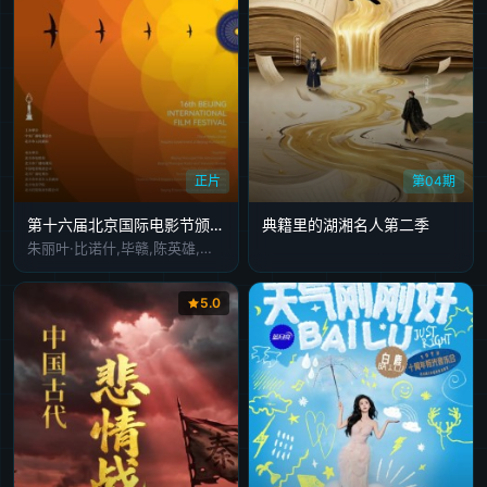
正片
第04期
第十六届北京国际电影节颁奖典
典籍里的湖湘名人第二季
朱丽叶·比诺什,毕赣,陈英雄,加布里埃尔·马斯卡罗,张小斐
5.0