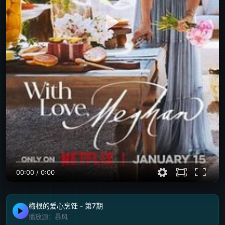
00:00
/
0:00
梅根的爱心烹饪 - 第7期
播放源：暴风