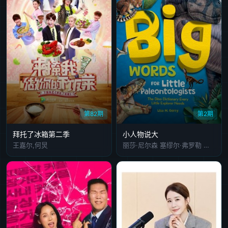
第82期
第2期
拜托了冰箱第二季
小人物说大
王嘉尔,何炅
丽莎·尼尔森 塞缪尔·弗罗勒 玛丽亚·邦维尔 艾米莉亚·马特森 尤尔根·托尔松