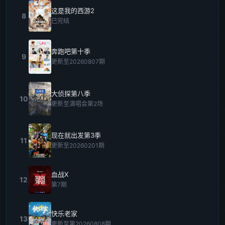
这是我的西游2
8
已完结
奔跑吧第十季
9
更新至20260807期
大侦探第八季
10
更新至演唱会第2场
现在就出发第3季
11
更新至20260201期
血战X
12
第7期
快乐老家
13
更新至第20260808期