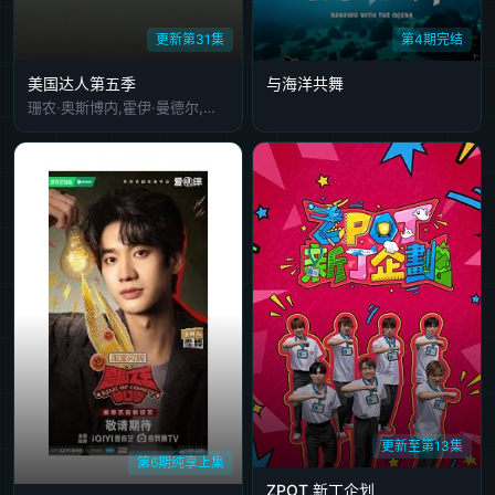
更新第31集
第4期完结
美国达人第五季
与海洋共舞
珊农·奥斯博内,霍伊·曼德尔,皮尔斯·摩根
更新至第13集
第6期纯享上集
ZPOT 新丁企划