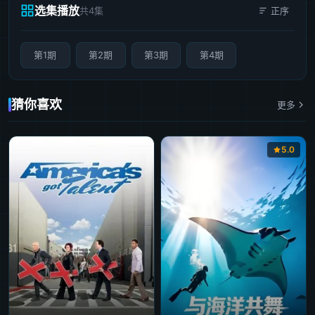
选集播放
共4集
正序
第1期
第2期
第3期
第4期
猜你喜欢
更多
5.0