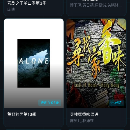
喜剧之王单口季第3季
黎子琛,黄日禧,周德诚,关晓隆,陈缙羲,张肇维,林焯彦
庞博
更新至06集
已完结
荒野独居第13季
寻找家香味粤语
陈贝儿,林溥來