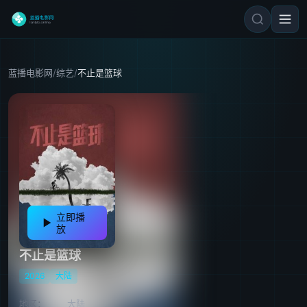
蓝播电影网
/
综艺
/
不止是篮球
立即播
放
不止是篮球
2026
大陆
地区：
大陆