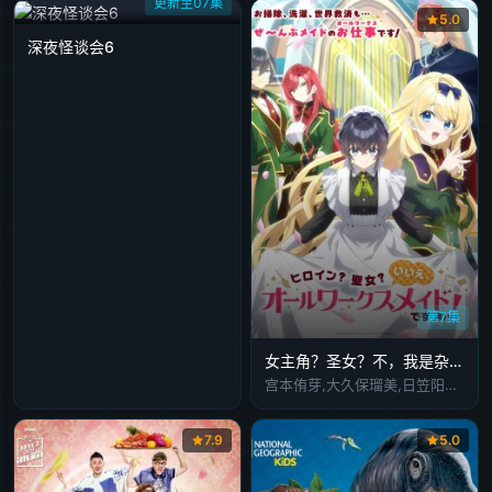
更新至07集
5.0
深夜怪谈会6
第7集
女主角？圣女？不，我是杂役女仆(自豪)！
宫本侑芽,大久保瑠美,日笠阳子,天崎滉平,小野友树,堀江瞬,仲村宗悟
7.9
5.0