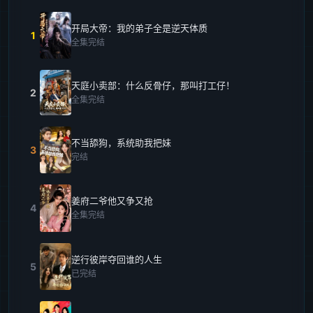
开局大帝：我的弟子全是逆天体质
1
全集完结
天庭小卖部：什么反骨仔，那叫打工仔！
2
全集完结
不当舔狗，系统助我把妹
3
完结
姜府二爷他又争又抢
4
全集完结
逆行彼岸夺回谁的人生
5
已完结