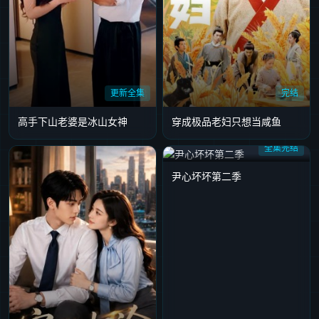
更新全集
完结
高手下山老婆是冰山女神
穿成极品老妇只想当咸鱼
全集完结
尹心坏坏第二季