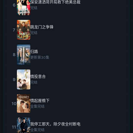
保安潇洒哥开局救下绝美总裁
6
完结
跳龙门之争锋
7
完结
归路
8
更新第30集
情投意合
9
完结
情起屋檐下
10
全集完结
我停工那天，除夕夜全村断电
11
全集完结