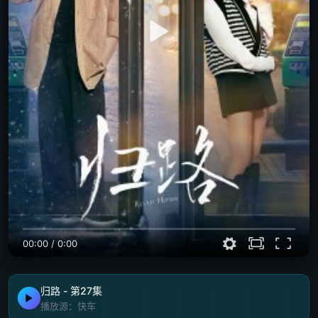
00:00
/
0:00
归路 - 第27集
播放源：快车