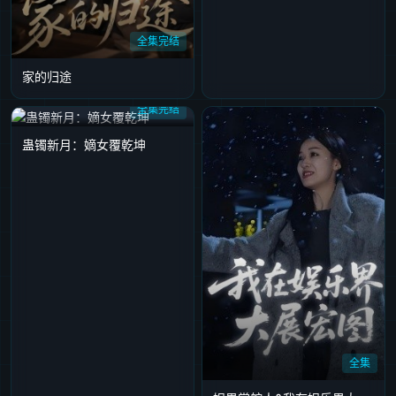
全集完结
家的归途
全集完结
蛊镯新月：嫡女覆乾坤
全集