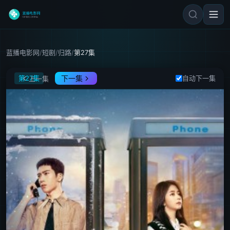
蓝播电影网
/
短剧
/
归路
/
第27集
归路
第27集
下一集
自动下一集
上一集