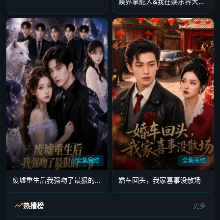
娱界掌舵人&我在娱乐界大展宏图
全集完结
全集完结
废墟重生后我强吻了最狠的三爷
婚车回头，我家喜事没散场
热播榜
更多