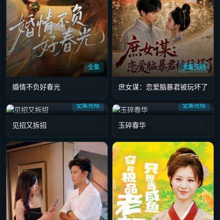
全集
全集完结
婚情不负好春光
庶女谋：恋爱脑暴君被玩坏了
全集完结
全集完结
见招又拆招
玉碎春华