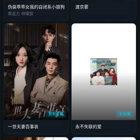
伪装乖乖女我的自闭系小狼狗
渡京雾
章蓝方 林曜宸
更新全集
全86集
一世夫妻百事哀
永不失联的爱