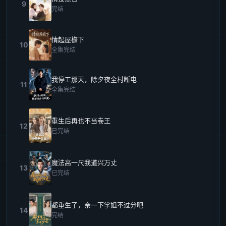
9
完结
情起屋檐下
10
全集完结
我停工那天，除夕夜全村断电
11
全集完结
重生后再也不当卷王
12
已完结
魔法高一尺我道兴万丈
13
已完结
都重生了，亲一下学姐不过分吧
14
完结