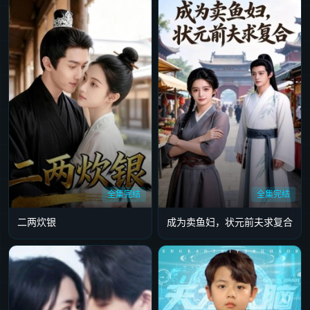
全集完结
全集完结
二两炊银
成为卖鱼妇，状元前夫求复合