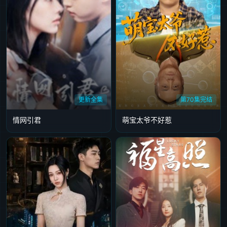
更新全集
第70集完结
情网引君
萌宝太爷不好惹