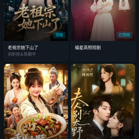
完结
已完结
老祖宗她下山了
福星高照短剧
刘昕悦＆陈鹏宇