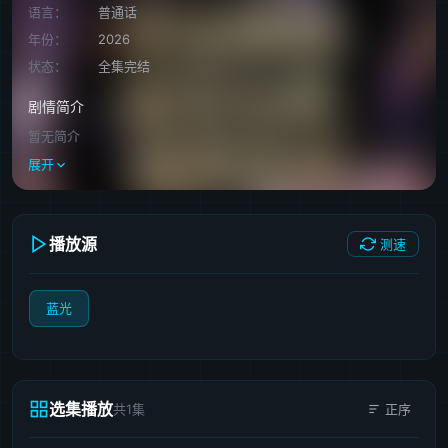
语言：
普通话
年份：
2026
状态：
全集完结
剧情简介
暂无简介
展开
播放源
测速
蓝光
选集播放
共1集
正序