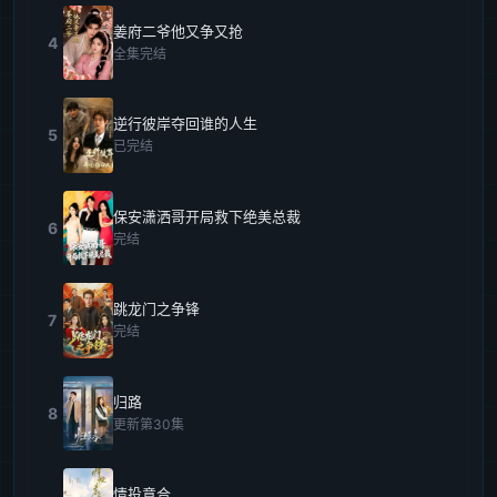
姜府二爷他又争又抢
4
全集完结
逆行彼岸夺回谁的人生
5
已完结
保安潇洒哥开局救下绝美总裁
6
完结
跳龙门之争锋
7
完结
归路
8
更新第30集
情投意合