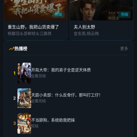
完结
完结
重生山野，我把山货卖爆了
夫人别太野
杨馥羽＆邵郸倾＆江路祺
金玄雨,杨云绚
热播榜
更多
开局大帝：我的弟子全是逆天体质
1
全集完结
天庭小卖部：什么反骨仔，那叫打工仔！
2
全集完结
不当舔狗，系统助我把妹
3
完结