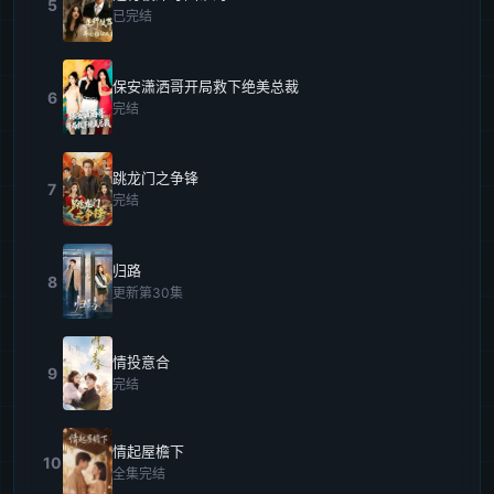
5
已完结
保安潇洒哥开局救下绝美总裁
6
完结
跳龙门之争锋
7
完结
归路
8
更新第30集
情投意合
9
完结
情起屋檐下
10
全集完结