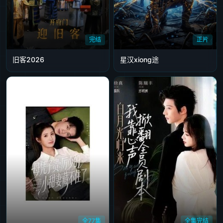
完结
正片
旧客2026
星汉xiong途
全77集
全集完结