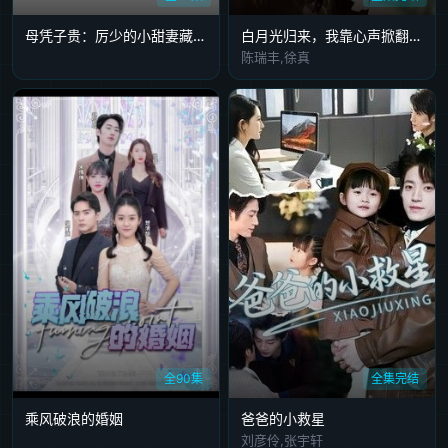
母凭子贵：厉少的小甜妻藏不住了
白月光归来，我靠心声掀翻全员剧本
陈瑞丰,徐真
全90集
全集完结
乘风破浪的婚姻
爸爸的小救星
刘彦伶,张宇轩