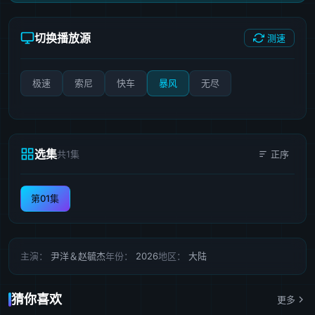
切换播放源
测速
极速
索尼
快车
暴风
无尽
选集
共1集
正序
第01集
主演：
尹洋＆赵毓杰
年份：
2026
地区：
大陆
猜你喜欢
更多