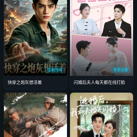
全集完结
更新全集
快穿之炮灰想活着
闪婚后夫人每天都在线打脸