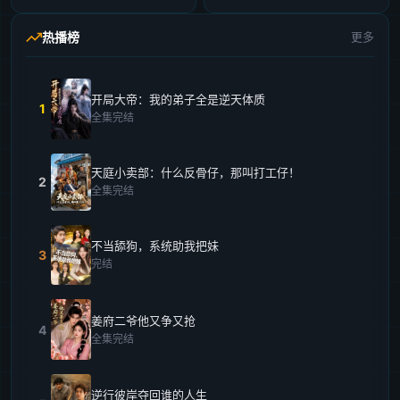
热播榜
更多
开局大帝：我的弟子全是逆天体质
1
全集完结
天庭小卖部：什么反骨仔，那叫打工仔！
2
全集完结
不当舔狗，系统助我把妹
3
完结
姜府二爷他又争又抢
4
全集完结
逆行彼岸夺回谁的人生