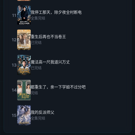
我停工那天，除夕夜全村断电
11
全集完结
重生后再也不当卷王
12
已完结
魔法高一尺我道兴万丈
13
已完结
都重生了，亲一下学姐不过分吧
14
完结
我的反派师父
15
全集完结