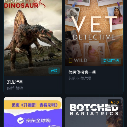
第6期完结
完结
兽医侦探第一季
劳伦·阿德尔曼
恐龙行星
约翰·赫特
5.0