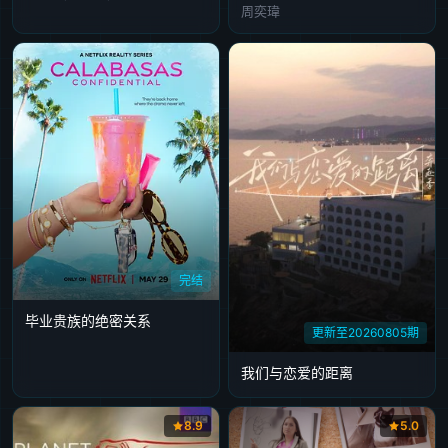
周奕瑋
完结
毕业贵族的绝密关系
更新至20260805期
我们与恋爱的距离
8.9
5.0