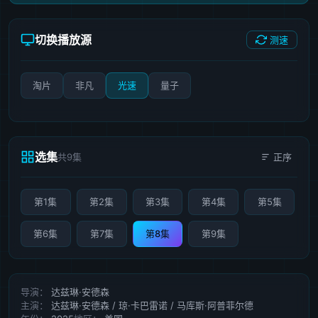
切换播放源
测速
淘片
非凡
光速
量子
选集
共9集
正序
第1集
第2集
第3集
第4集
第5集
第6集
第7集
第8集
第9集
导演：
达兹琳·安德森
主演：
达兹琳·安德森 / 琼·卡巴雷诺 / 马库斯·阿普菲尔德