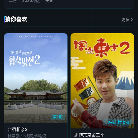
年份：
2025
地区：
美国
猜你喜欢
更多
第7期
已完结 共10期
合宿相亲2
周游东京第二季
徐章勋,李枖原,金曜汉