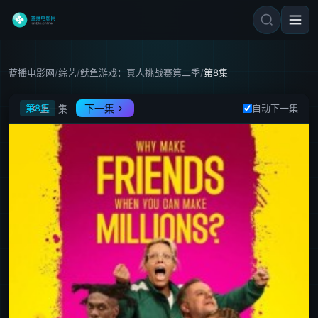
蓝播电影网
/
综艺
/
鱿鱼游戏：真人挑战赛第二季
/
第8集
鱿鱼游戏：真人挑战赛第二季
第8集
下一集
自动下一集
上一集