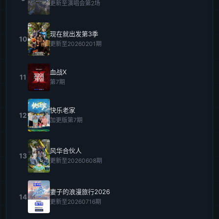
更新至演唱会第2场
现在就出发第3季
10
更新至20260201期
血战X
11
第7期
快乐老家
12
加更版第7期
风华合伙人
13
更新至20260608期
妻子的浪漫旅行2026
14
更新至20260716期