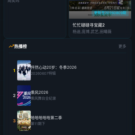
周奕玮
更新至20260809期
忙忙碌碌寻宝藏2
杨迪,庞博,武艺,田曦薇
热播榜
更多
怦然心动20岁：冬季2026
1
20260607特辑
乘风2026
2
乘风舞台全纪录
哈哈哈哈哈第二季
3
第11期下