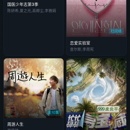
国医少年志第3季
陈妍希,夏之光,高卿尘,李雅娟
已完结
恋爱实验室
查尔斯,李周宪
全10集
周游人生