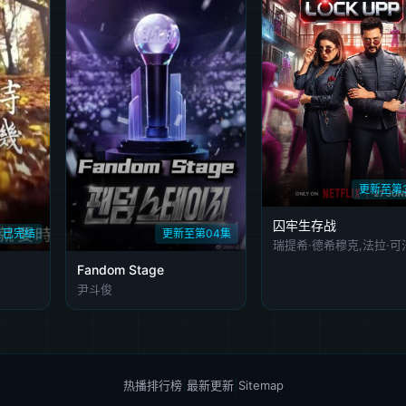
更新至第
囚牢生存战
已完结
更新至第04集
瑞提希·德希穆克,法拉·可
Fandom Stage
尹斗俊
热播排行榜
|
最新更新
|
Sitemap