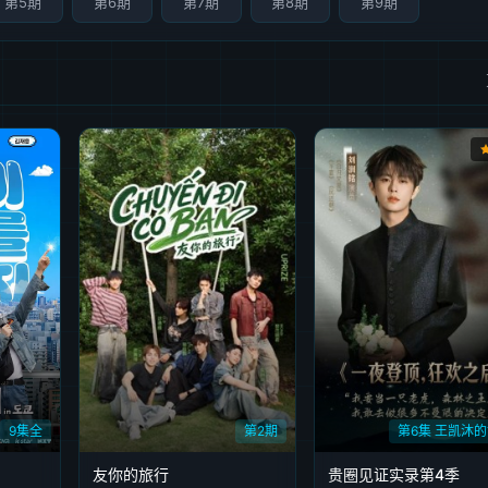
第5期
第6期
第7期
第8期
第9期
9集全
第2期
第6集 王凯沐
友你的旅行
贵圈见证实录第4季