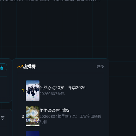
热播榜
更多
速
怦然心动20岁：冬季2026
1
20260607特辑
忙忙碌碌寻宝藏2
2
20260804忙里偷闲录：王安宇田曦薇
正序
共创