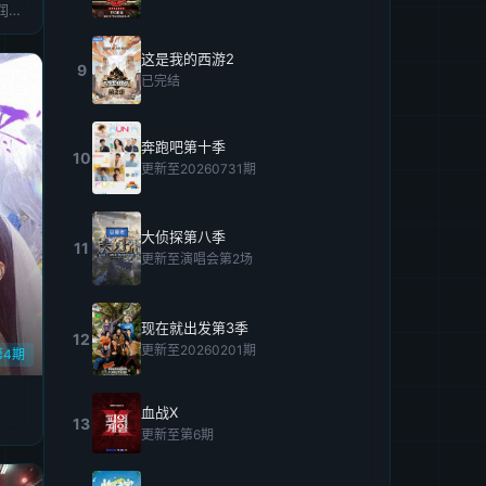
王凯沐,王格格,申浩男,刘润铭,韩雨彤,曾辉
这是我的西游2
9
已完结
奔跑吧第十季
10
更新至20260731期
大侦探第八季
11
更新至演唱会第2场
现在就出发第3季
12
更新至20260201期
第4期
血战X
13
更新至第6期