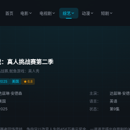
首页
电影
电视剧
综艺
动漫
短剧
戏：真人挑战赛第二季
战赛,鱿鱼游戏：真人秀
2025
美国
6.8
达兹琳·安德森
主演：
达兹琳·安
美国
语言：
英语
2025
状态：
第9集
参赛者同场竞技，争夺足以改变人生的456万美元奖金。一道道灵感出自原剧