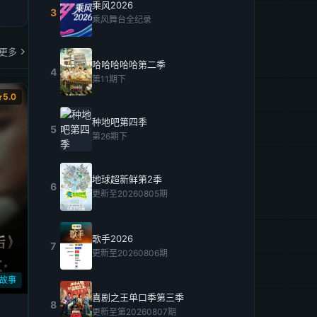
乘风2026
3
乘风舞台全纪录
更多
哈哈哈哈哈第二季
4
第11期下
5.0
种地吧第四季
5
第26期下
地球超新鲜第2季
6
更新至20260805期
歌手2026
7
更新至20260806期
的故事
喜剧之王单口季第三季
8
更新至第20260807期