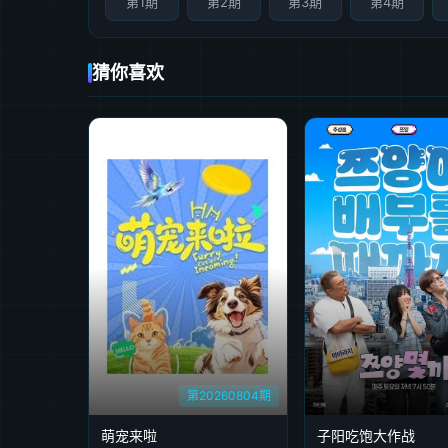
第1期
第2期
第3期
第4期
猜你喜欢
第20260804期
萌宠来啦
子阳吃饱大作战