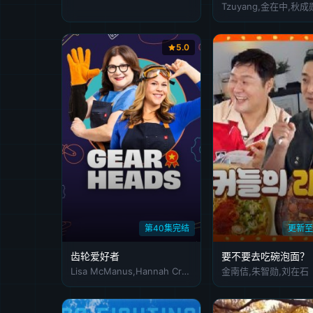
5.0
第40集完结
更新至
齿轮爱好者
要不要去吃碗泡面？
Lisa McManus,Hannah Crowle
金南佶,朱智勋,刘在石