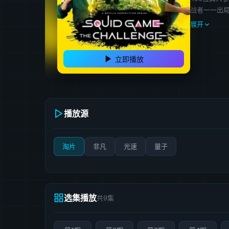
战者一一出
展开
立即播放
播放源
淘片
非凡
光速
量子
选集播放
共9集