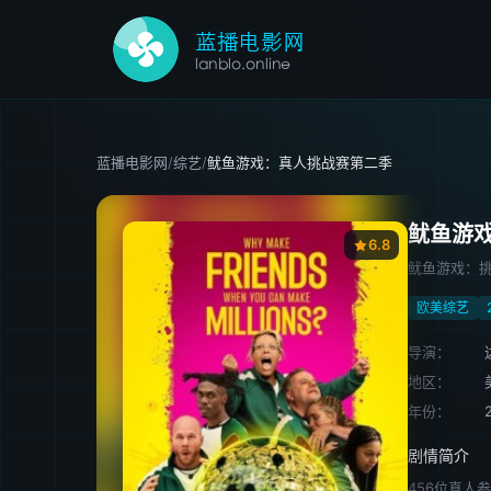
蓝播电影网
/
综艺
/
鱿鱼游戏：真人挑战赛第二季
鱿鱼游
6.8
鱿鱼游戏：挑
欧美综艺
导演：
地区：
年份：
剧情简介
456位真人