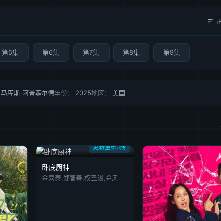
第5集
第6集
第7集
第8集
第9集
/ 马库斯·阿普菲尔德
年份：
2025
地区：
美国
更新至第6期
卧底厨神
金喜泰,郑智善,权圣晙,金风