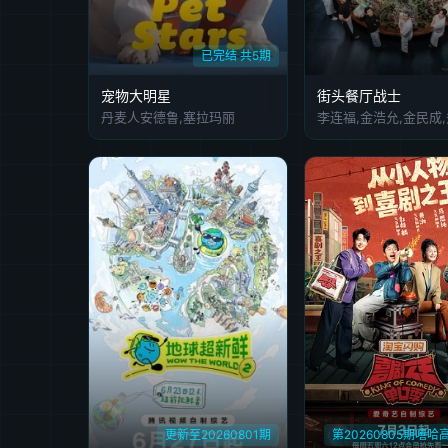
已完结 共5期
宠物大明星
街头餐厅战士
丹麦人安德鲁,塞拉玛丽
更新至20260801期
第20260805期嘻