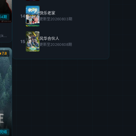
快乐老家
14
第4期
更新至20260803期
全炫茂 曺圭贤 许龄智 nucksal
风华合伙人
15
更新至20260608期
7.8
集完结