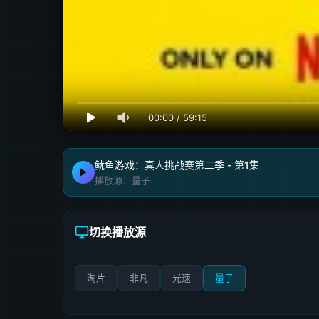
00:00
/
59:15
鱿鱼游戏：真人挑战赛第二季 - 第1集
播放源：量子
切换播放源
淘片
非凡
光速
量子