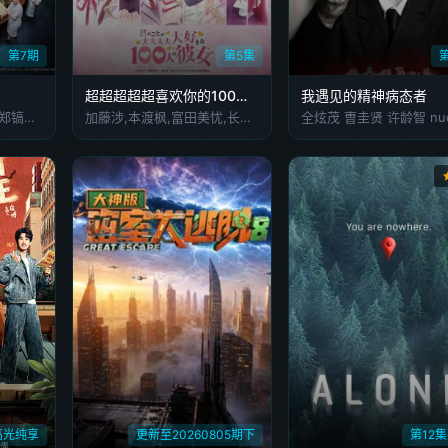
第7期
第5集
超超超超超喜欢你的100个女朋友第三季
我遇见的精神病态者
李连福,金浩允,金民成,郑镐泳,宋勋,洪锡天
加藤涉,本渡枫,富田美忧,长绳麻理亚,濑户麻沙美,朝井彩加,上坂堇,进藤天音,三森铃子,高桥李依,Lynn,高尾奏音,石原夏织,竹达彩奈,千叶繁,上田祐司
哈高光纯享
更新至20260805期下
第12