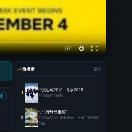
热播榜
更多
怦然心动20岁：冬季2026
1
20260607特辑
速
忙忙碌碌寻宝藏2
2
20260804忙里偷闲录：王安宇田曦薇
共创