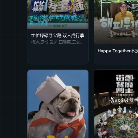
更新20260804忙里偷闲录第7
期：王安宇
忙忙碌碌寻宝藏·双人成行季
杨迪,庞博,武艺,田曦薇,王安宇,黄子弘凡,李维嘉,黄明昊,胡一天,吴昕,孙阳,孙阳 Sunny Sun