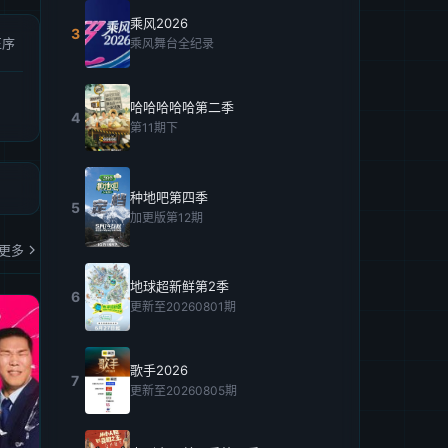
乘风2026
3
正序
乘风舞台全纪录
哈哈哈哈哈第二季
4
第11期下
种地吧第四季
5
加更版第12期
更多
地球超新鲜第2季
6
更新至20260801期
歌手2026
7
更新至20260805期