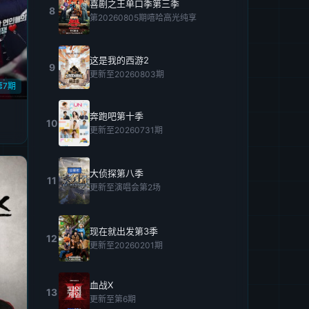
喜剧之王单口季第三季
8
第20260805期嘻哈高光纯享
这是我的西游2
9
更新至20260803期
第7期
奔跑吧第十季
10
更新至20260731期
大侦探第八季
11
更新至演唱会第2场
现在就出发第3季
12
更新至20260201期
血战X
13
更新至第6期