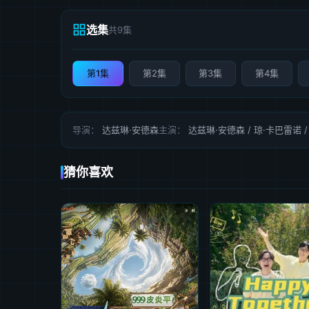
选集
共9集
第1集
第2集
第3集
第4集
导演：
达兹琳·安德森
主演：
达兹琳·安德森 / 琼·卡巴雷诺 
猜你喜欢