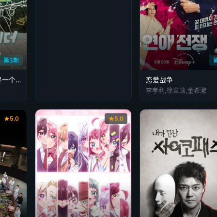
第3期
Happy Together不是一个人真好
恋爱战争
李孝利,徐章勋,金希澈
5.0
5.0