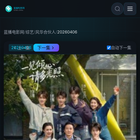
蓝播电影网
/
综艺
/
风华合伙人
/
20260406
风华合伙人
20260406
下一集
自动下一集
上一集