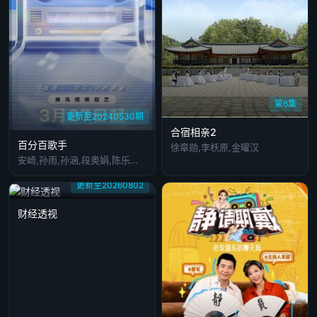
第6集
更新至20240530期
合宿相亲2
百分百歌手
徐章勋,李枖原,金曜汉
安崎,孙雨,孙涵,段奥娟,陈乐基,金池,余佳运,李佳薇,周蕙,邓见超,曹杨,金贵晟,梁心颐,李鑫一,孟慧圆,苏诗丁,平安,弦子,张赫宣,赵品霖,赵磊,郑人予,庄心妍,曾一鸣
更新至20260802
财经透视