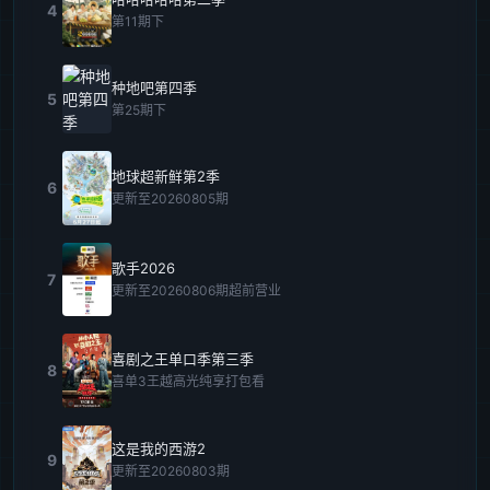
4
第11期下
种地吧第四季
5
第25期下
地球超新鲜第2季
6
更新至20260805期
歌手2026
7
更新至20260806期超前营业
喜剧之王单口季第三季
8
喜单3王越高光纯享打包看
这是我的西游2
9
更新至20260803期