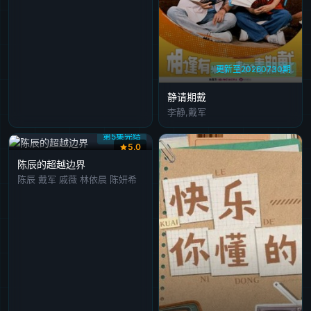
更新至20260730期
静请期戴
李静,戴军
第5集完结
5.0
陈辰的超越边界
陈辰 戴军 戚薇 林依晨 陈妍希