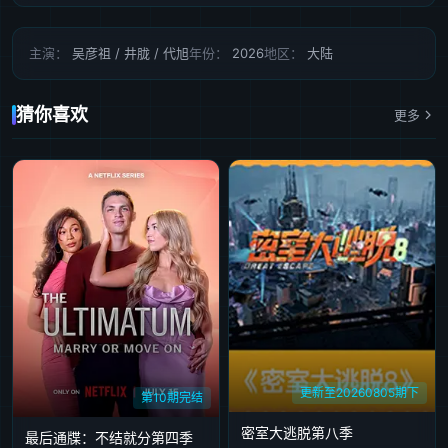
主演：
吴彦祖 / 井胧 / 代旭
年份：
2026
地区：
大陆
猜你喜欢
更多
更新至20260805期下
第10期完结
密室大逃脱第八季
最后通牒：不结就分第四季