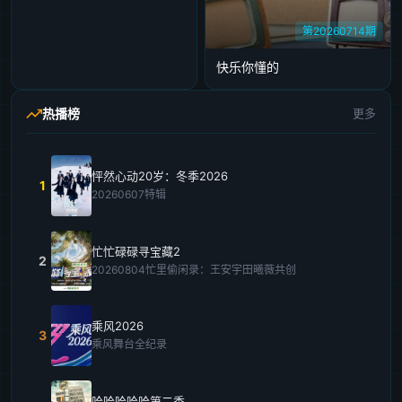
第20260714期
快乐你懂的
热播榜
更多
怦然心动20岁：冬季2026
1
20260607特辑
忙忙碌碌寻宝藏2
2
20260804忙里偷闲录：王安宇田曦薇共创
乘风2026
3
乘风舞台全纪录
哈哈哈哈哈第二季