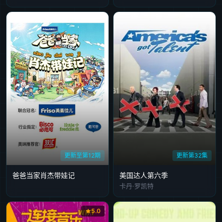
更新至第12期
更新第32集
爸爸当家肖杰带娃记
美国达人第六季
卡丹·罗凯特
5.0