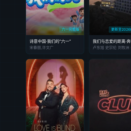
六一完整版
更新至2026
诗意中国·我们的“六一”
我们与恋爱的距离·
宋春丽,许文广