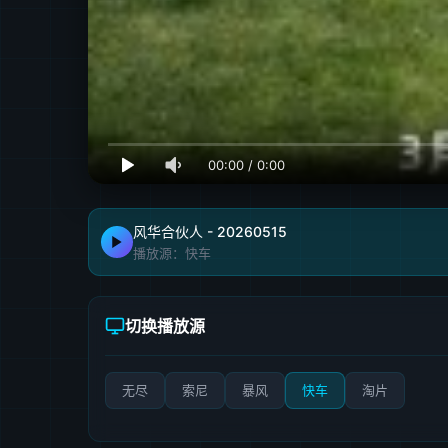
00:00
/
0:00
风华合伙人 - 20260515
播放源：快车
切换播放源
无尽
索尼
暴风
快车
淘片