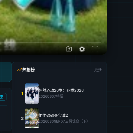
热播榜
更多
怦然心动20岁：冬季2026
1
20260607特辑
速
忙忙碌碌寻宝藏2
2
20260809EP07云梯惊变（下）