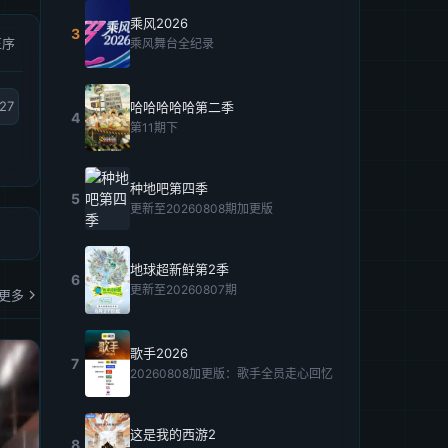
乘风2026
3
正序
乘风舞台全纪录
27
哈哈哈哈哈第二季
4
第11期下
种地吧第四季
5
更新至20260808期加更版
地球超新鲜第2季
6
更新至20260807期
更多
歌手2026
7
20260808加更版：歌手全员走心回忆
这是我的西游2
8