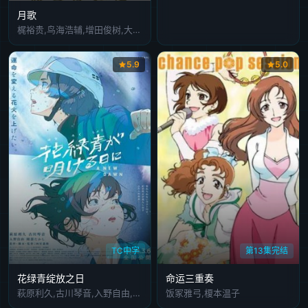
月歌
梶裕贵,鸟海浩辅,增田俊树,大桥贤一郎,细谷佳正,前野智昭,苍井翔太,柿原彻也,羽多野涉,近藤隆,小野贤章,木村良平,山中真寻,间宫康弘
5.9
5.0
TC中字
第13集完结
花绿青绽放之日
命运三重奏
萩原利久,古川琴音,入野自由,冈部敬史
饭冢雅弓,榎本温子