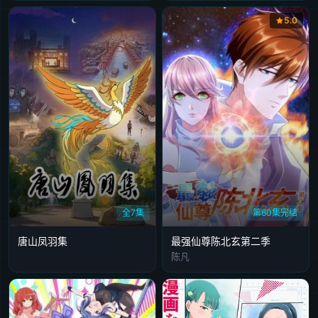
5.0
全7集
第60集完结
唐山凤羽集
最强仙尊陈北玄第二季
陈凡