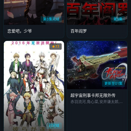
第3集完结
第9集
恋爱吧，少爷
百年阎罗
7.1
更新至01集
超宇宙刑事卡邦无限外传
赤羽流河,角心菜,安井谦太郎,松永有纮,有坂心花,安田启人,谷田拉娜,入山杏奈,子安武人
已完结