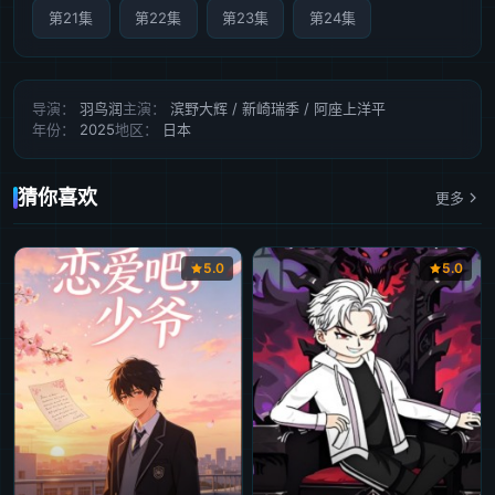
第21集
第22集
第23集
第24集
导演：
羽鸟润
主演：
滨野大辉 / 新崎瑞季 / 阿座上洋平
年份：
2025
地区：
日本
猜你喜欢
更多
5.0
5.0