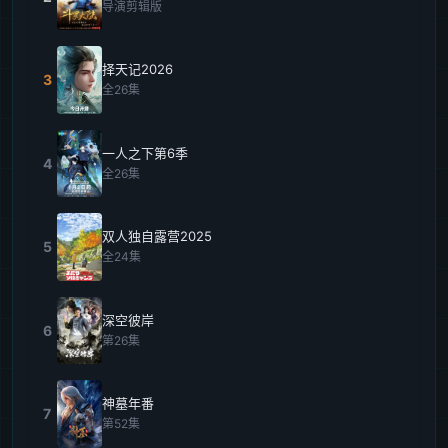
导演剪辑版
择天记2026
3
全26集
一人之下第6季
4
全26集
双人独自露营2025
5
全24集
深空彼岸
6
第26集
神墓年番
7
第52集