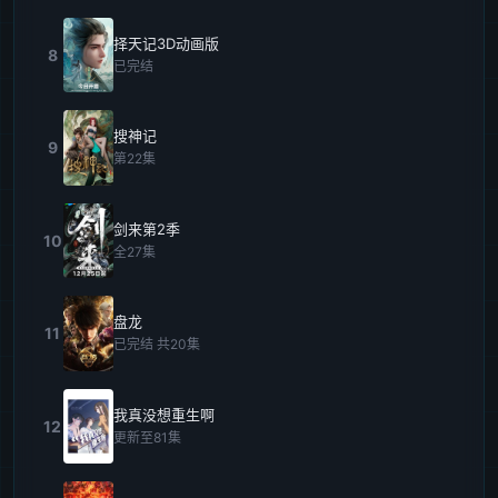
择天记3D动画版
8
已完结
搜神记
9
第22集
剑来第2季
10
全27集
盘龙
11
已完结 共20集
我真没想重生啊
12
更新至81集