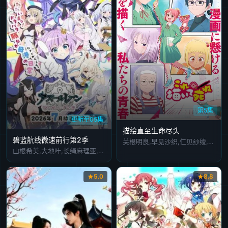
第5集
更新至05集
描绘直至生命尽头
碧蓝航线微速前行第2季
关根明良,早见沙织,仁见纱绫,藤村花音,日高范子,种崎敦美,野上尤加奈,井上喜久子
山根希美,大地叶,长绳麻理亚,阿部里果
5.0
8.8