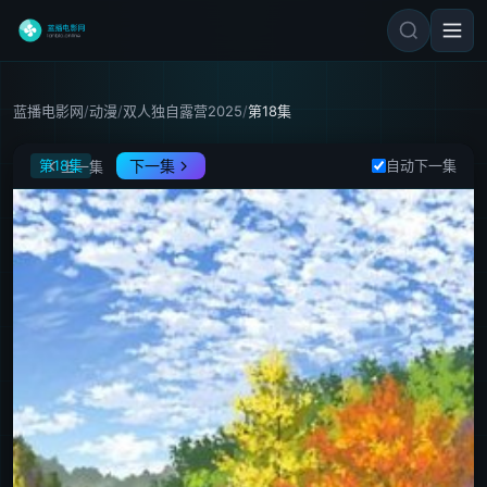
蓝播电影网
/
动漫
/
双人独自露营2025
/
第18集
双人独自露营2025
第18集
下一集
自动下一集
上一集