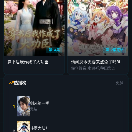
第14集
第12集完结
穿书后我作成了大功臣
请问您今天要来点兔子吗BLOOM
佐仓绫音,水濑祈,种田梨沙
热播榜
更多
剑来第一季
1
完结
斗罗大陆1
2