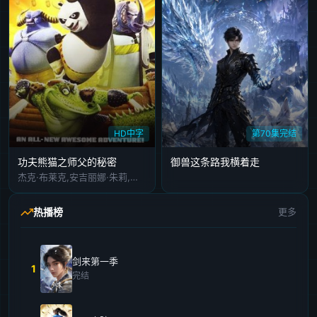
HD中字
第70集完结
功夫熊猫之师父的秘密
御兽这条路我横着走
杰克·布莱克,安吉丽娜·朱莉,达斯汀·霍夫曼,塞斯·罗根,兰德尔·杜克·金,丹尼斯·海斯伯特,保罗·谢尔,安东尼·莱昂迪斯,素玛立·蒙塔诺,保罗·沃格特,托德·博格,唐纳德·富利洛夫,大卫·考吉尔,米歇尔·拉夫,伊迪·米尔曼
热播榜
更多
剑来第一季
1
完结