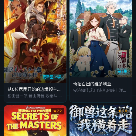
第5集
更新至05集
奇招百出的维多利亚
从0位居民开始的边境领主大人
安济知佳,若山诗音,阿座上洋平,小野大辅,潘惠美,古川慎,逢坂良太,小野贤章,野岛健儿,秋保佐永子,家中宏
松田健一郎,若山诗音,坂泰斗,伊藤美来,白石晴香,福山润,安田陆矢,阿保玛利亚,日笠阳子,东山奈央
7.2
5.0