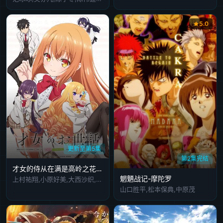
5.0
更新至第5集
第2集完结
才女的侍从在满是高岭之花的贵族学校暗中照顾(毫无生活自理能力的)学院第一大小姐
魍魉战记-摩陀罗
上村祐翔,小原好美,大西沙织,土屋李央,小清水亚美
山口胜平,松本保典,中原茂