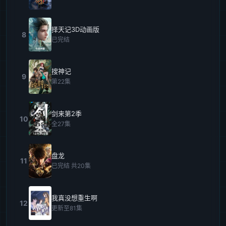
择天记3D动画版
8
已完结
搜神记
9
第22集
剑来第2季
10
全27集
盘龙
11
已完结 共20集
我真没想重生啊
12
更新至81集