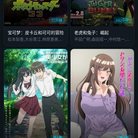
已完结
HD中字
宝可梦：皮卡丘和可可的冒险
老虎和兔子：崛起
松本梨香,大谷育江,林原惠美,三木真一郎,犬山犬子,堀内贤雄,上白石萌歌,中村勘九郎
平田广明,森田成一,中村悠一,寿美菜子,游佐浩二,津田健次郎,冈本信彦