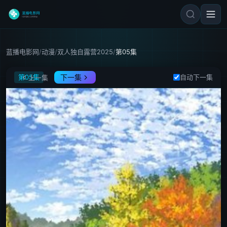
蓝播电影网
/
动漫
/
双人独自露营2025
/
第05集
双人独自露营2025
第05集
下一集
自动下一集
上一集