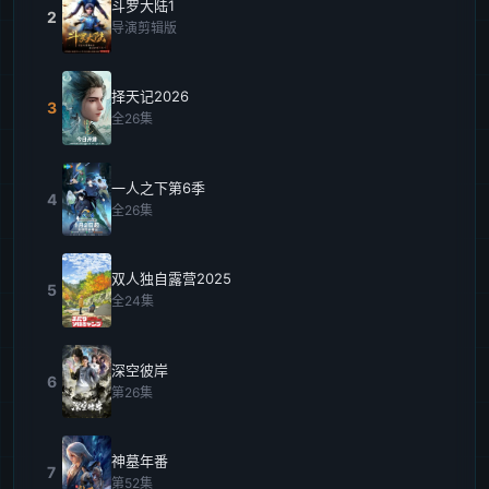
斗罗大陆1
2
导演剪辑版
择天记2026
3
全26集
一人之下第6季
4
全26集
双人独自露营2025
5
全24集
深空彼岸
6
第26集
神墓年番
7
第52集