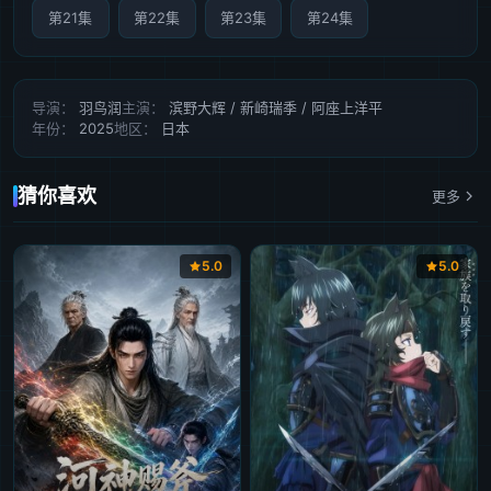
第21集
第22集
第23集
第24集
导演：
羽鸟润
主演：
滨野大辉 / 新崎瑞季 / 阿座上洋平
年份：
2025
地区：
日本
猜你喜欢
更多
5.0
5.0