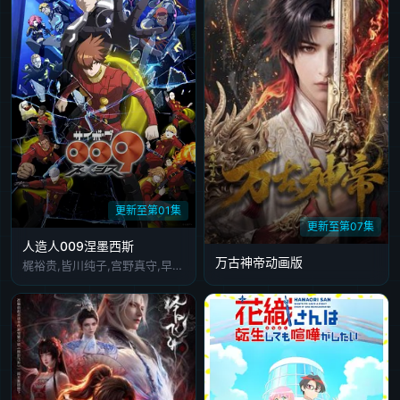
更新至第01集
更新至第07集
人造人009涅墨西斯
万古神帝动画版
梶裕贵,皆川纯子,宫野真守,早见沙织,杉田智和,安元洋贵,鹿糠光明,利根健太朗,林勇,山路和弘,中村悠一,日高里菜,细谷佳正,神谷浩史,井上喜久子,稻田彻,若山诗音,内田真礼,佐仓绫音,奈良彻,下野纮