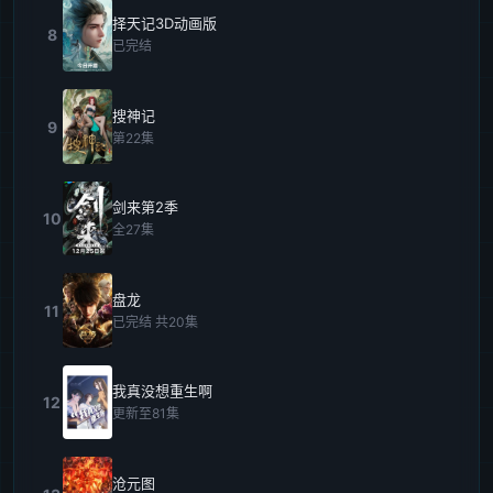
择天记3D动画版
8
已完结
搜神记
9
第22集
剑来第2季
10
全27集
盘龙
11
已完结 共20集
我真没想重生啊
12
更新至81集
沧元图