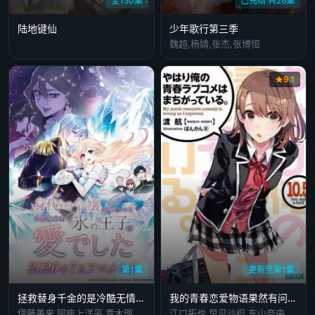
全150集
已完结 共26集
陆地键仙
少年歌行第三季
魏超,杨婧,张杰,张博恒
9.1
第1集
更新至第1集
拯救替身千金的是冷酷无情冰之王子的爱身代わり令嬢を救ったのは冷酷無慈悲な氷の王子の愛でした
我的青春恋爱物语果然有问题第二季OVA
伊藤美来,阿座上洋平,青木瑠璃子,日笠阳子,市之濑加那,千叶翔也,青山穰,石黑史刚,吉川幸宏,前川凉子,奈波果林,义村优
江口拓也,早见沙织,东山奈央,佐仓绫音,工藤雅久