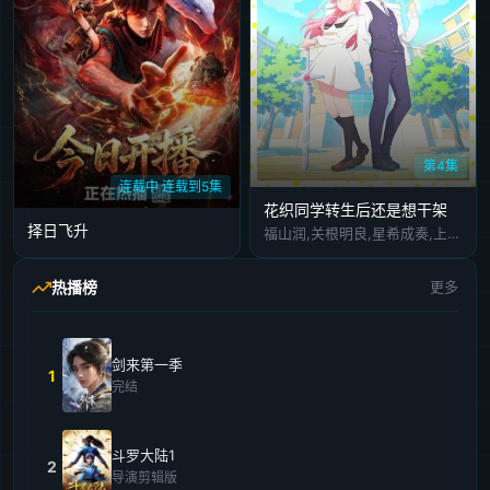
第4集
连载中 连载到5集
花织同学转生后还是想干架
择日飞升
福山润,关根明良,星希成奏,上田瞳,德井青空,稗田宁宁,高桥李依,五十岚裕美,伊藤彩沙,日笠阳子,内田真礼
热播榜
更多
剑来第一季
1
完结
斗罗大陆1
2
导演剪辑版