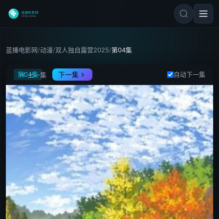
蓝播电影网
/
动漫
/
双人独自露营2025
/
第04集
双人独自露营2025
第04集
下一集
自动下一集
上一集