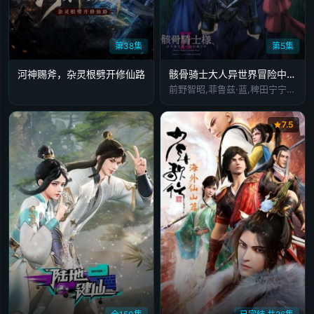
第38集
第5集
河神赐斧，杂灵根劈开修仙路
骸骨骑士大人异世界冒险中Ⅱ骸骨騎士様
前野智昭,菲鲁兹·蓝,稗田宁宁,富田美忧,关俊彦,小野贤章,上田瞳,诹访部顺一,赤羽根健治,四宫豪,江口拓也,大久保瑠美,鸟海浩辅,皆口裕子,竹内良太,大西沙织,山根绮,逢田梨香子,河西健吾,白石稔,石田彰
7.5