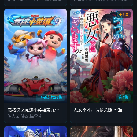
5.0
已完结 共26集
第4集
猪猪侠之竞速小英雄第九季
恶女不才，请多关照.～雏宫蝶鼠换身传
陈志荣,陆双,陈雪莹