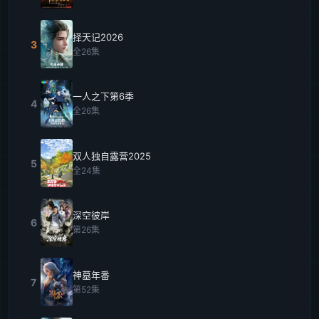
择天记2026
3
全26集
一人之下第6季
4
全26集
双人独自露营2025
5
全24集
深空彼岸
6
第26集
神墓年番
7
第52集