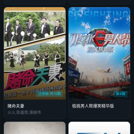
已完结 共15期
第4期
赌命夫妻
极挑男人帮爆笑精华版
火火,陈嘉倩,骆振伟