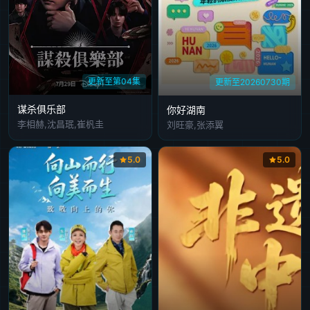
更新至第04集
更新至20260730期
谋杀俱乐部
你好湖南
李相赫,沈昌珉,崔杋圭
刘旺豪,张添翼
5.0
5.0