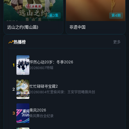
第3集
第4期
远山之约(蜀山篇)
非遗中国
热播榜
更多
怦然心动20岁：冬季2026
1
20260607特辑
忙忙碌碌寻宝藏2
2
20260804忙里偷闲录：王安宇田曦薇共创
乘风2026
3
乘风舞台全纪录