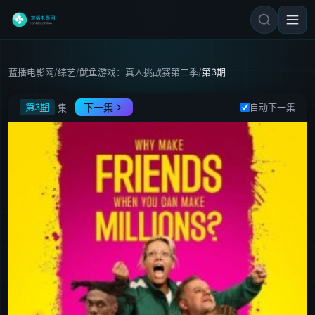
蓝播电影网
/
综艺
/
鱿鱼游戏：真人挑战赛第二季
/
第3期
鱿鱼游戏：真人挑战赛第二季
第3期
下一集
自动下一集
上一集