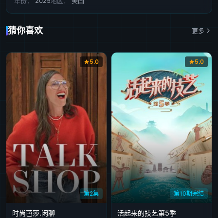
年份：
2025
地区：
美国
猜你喜欢
更多
5.0
5.0
第2集
第10期完结
时尚芭莎.闲聊
活起来的技艺第5季