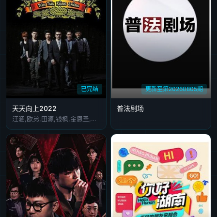
已完结
更新至第20260805期
天天向上2022
普法剧场
汪涵,欧弟,田源,钱枫,金恩圣,大张伟,王一博,浩歌,俞灏明,齐思钧,吴泽林,张颜齐,丁真珍珠,沙宝亮,潘粤明,胡海泉,王祖蓝