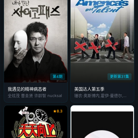
第4期
更新第31集
我遇见的精神病态者
美国达人第五季
全炫茂 曺圭贤 许龄智 nucksal
珊农·奥斯博内,霍伊·曼德尔,皮尔斯·摩根
8.3