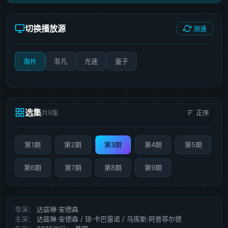
切换播放源
测速
淘片
非凡
光速
量子
选集
共9集
正序
第1期
第2期
第3期
第4期
第5期
第6期
第7期
第8期
第9期
导演：
达兹琳·安德森
主演：
达兹琳·安德森 / 琼·卡巴雷诺 / 马库斯·阿普菲尔德