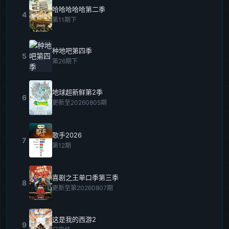
哈哈哈哈哈第二季
4
第11期下
种地吧第四季
5
第26期下
地球超新鲜第2季
6
更新至20260805期
歌手2026
7
第12期
喜剧之王单口季第三季
8
更新至第20260807期
这是我的西游2
9