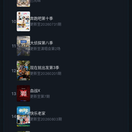
已完结
奔跑吧第十季
10
更新至20260731期
大侦探第八季
11
更新至演唱会第2场
现在就出发第3季
12
更新至20260201期
血战X
13
更新至第7期
快乐老家
14
更新至20260803期