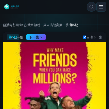
蓝播电影网
/
综艺
/
鱿鱼游戏：真人挑战赛第二季
/
第5期
鱿鱼游戏：真人挑战赛第二季
第5期
下一集
自动下一集
上一集