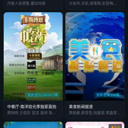
丹麦人安德鲁,塞拉玛丽
大张伟,许凯,周笔畅,彭昱畅,张真源,陈哲远
更新至20260802期
更新至第399集
中餐厅·南洋拾光季独家直拍
美食新闻报道
黄晓明 王俊凯 昆凌 姜妍 靳梦佳 张雅琪 林述巍
黄婉曼,蔡雪莹,倪嘉雯,黄嘉雯,廖慧仪,伍倩彤,陈嘉倩,胡敏芝,吴兆麟,吴浩康,巩姿希,陈奂仁,区永权,陈凯琳,姚子羚,麦玲玲,方皓玟,洪永城,冯盈盈,单立文,吴业坤,黄婧灵,叶靖仪,蔡景行,萧正楠,江嘉敏,冼迪琦,何泳芍,栢天男,苏民峰,姜皓文,森美,刘颖镟,温碧霞,禾浩辰,赖彦妤,邵音音,谢嫣薇,彭翔翎,施焯日,布乐文
5.0