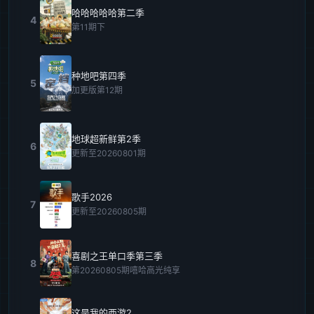
哈哈哈哈哈第二季
4
第11期下
种地吧第四季
5
加更版第12期
地球超新鲜第2季
6
更新至20260801期
歌手2026
7
更新至20260805期
喜剧之王单口季第三季
8
第20260805期嘻哈高光纯享
这是我的西游2