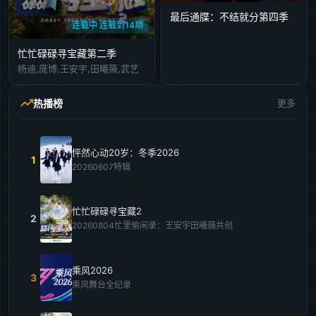
最后通牒：不结就分第四季
连载中 连载到14期
忙忙碌碌寻宝藏第二季
杨迪,庞博,王安宇,田曦薇,武艺
热播榜
更多
怦然心动20岁：冬季2026
1
20260607特辑
忙忙碌碌寻宝藏2
2
20260804忙里偷闲录：王安宇田曦薇共创
乘风2026
3
乘风舞台全纪录