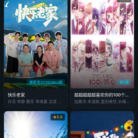
更新至20260803期
第5集
快乐老家
超超超超超喜欢你的100个女朋友第三季
孙浩 李静 戴军 李维嘉 沈凌 吴昕 武艺 高旭
加藤涉,本渡枫,富田美忧,长绳麻理亚,濑户麻沙美,朝井彩加,上坂堇,进藤天音,三森铃子,高桥李依,Lynn,高尾奏音,石原夏织,竹达彩奈,千叶繁,上田祐司
5.0