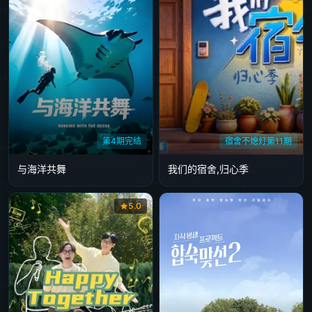
第4期完结
宿舍不熄灯第11期
与海洋共舞
我们的宿舍,归心季
5.0