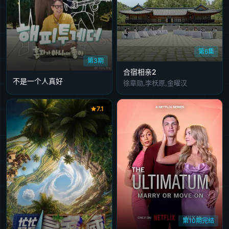
第6集
第3期
合宿相亲2
不是一个人真好
徐章勋,李枖原,金曜汉
7.1
第10期完结