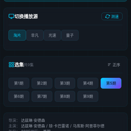
切换播放源
测速
淘片
非凡
光速
量子
选集
共9集
正序
第1期
第2期
第3期
第4期
第5期
第6期
第7期
第8期
第9期
导演：
达兹琳·安德森
主演：
达兹琳·安德森 / 琼·卡巴雷诺 / 马库斯·阿普菲尔德