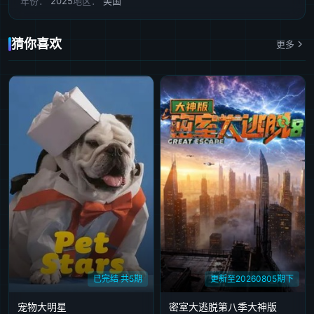
年份：
2025
地区：
美国
猜你喜欢
更多
已完结 共5期
更新至20260805期下
宠物大明星
密室大逃脱第八季大神版