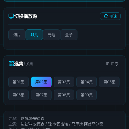
切换播放源
测速
淘片
非凡
光速
量子
选集
共9集
正序
第01集
第02集
第03集
第04集
第05集
第06集
第07集
第08集
第09集
导演：
达兹琳·安德森
主演：
达兹琳·安德森 / 琼·卡巴雷诺 / 马库斯·阿普菲尔德