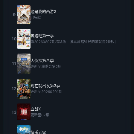
这是我的西游2
9
已完结
奔跑吧第十季
10
第20260807期精华版：张真源唱师兄的歌就是对味儿
大侦探第八季
11
更新至演唱会第2场
现在就出发第3季
12
更新至20260201期
血战X
13
更新至07集
快乐老家