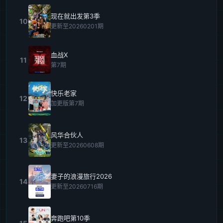
现在就出发第3季
10
更新至20260201期
血战X
11
第7期
快乐老家
12
加更版第7期
风华合伙人
13
更新至20260608期
妻子的浪漫旅行2026
14
更新至20260716期
奔跑吧第10季