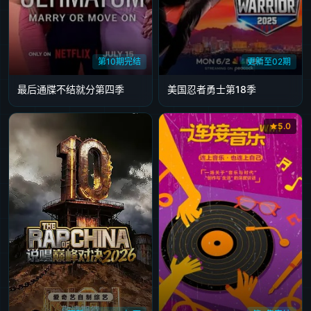
第10期完结
更新至02期
最后通牒不结就分第四季
美国忍者勇士第18季
5.0