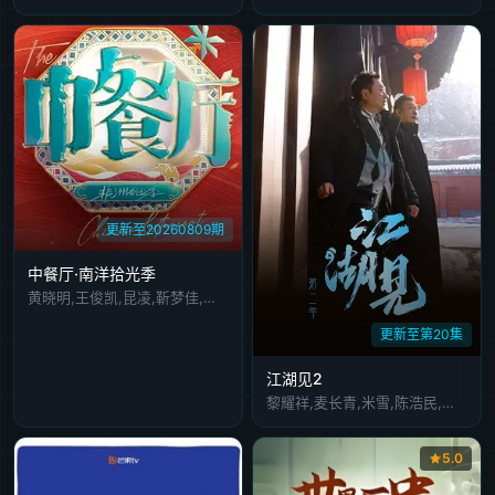
更新至20260809期
中餐厅·南洋拾光季
黄晓明,王俊凯,昆凌,靳梦佳,张雅琪,林述巍,戴军,瞿颖,汪涵,尹浩宇,袁一琦
更新至第20集
江湖见2
黎耀祥,麦长青,米雪,陈浩民,樊少皇,吕颂贤
5.0