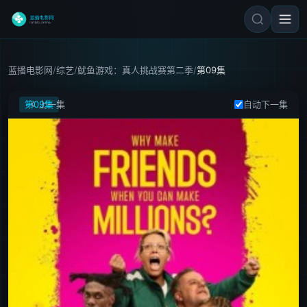
蓝播电影网
/
综艺
/
鱿鱼游戏：真人挑战赛第二季
/
第09集
鱿鱼游戏：真人挑战赛第二季
第09集
自动下一集
上一集