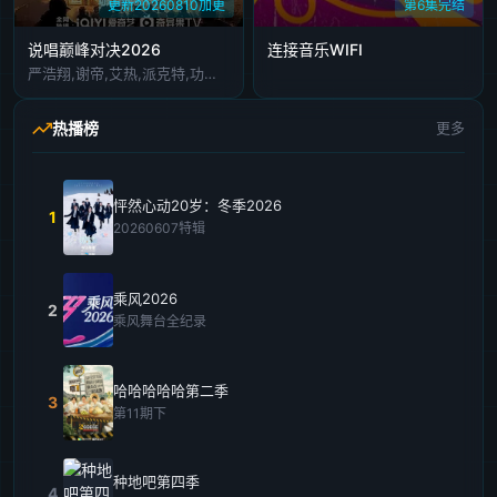
更新20260810加更
第6集完结
说唱巅峰对决2026
连接音乐WIFI
严浩翔,谢帝,艾热,派克特,功夫胖,盛宇,杨长青,刘嘉裕,米尔艾力,李斯丹妮,布瑞吉,翁杰,黄旭,杨博睿,吴嘉轩,白景屹,贰万,孙旸,李大奔,徐赢,郭颖
热播榜
更多
怦然心动20岁：冬季2026
1
20260607特辑
乘风2026
2
乘风舞台全纪录
哈哈哈哈哈第二季
3
第11期下
种地吧第四季
4