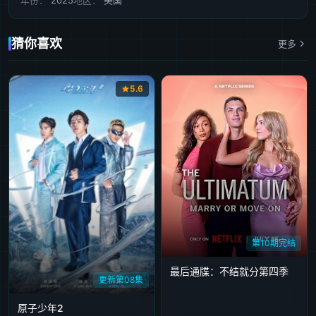
年份：
2025
地区：
美国
猜你喜欢
更多
5.6
第10期完结
最后通牒：不结就分第四季
更新第08集
原子少年2