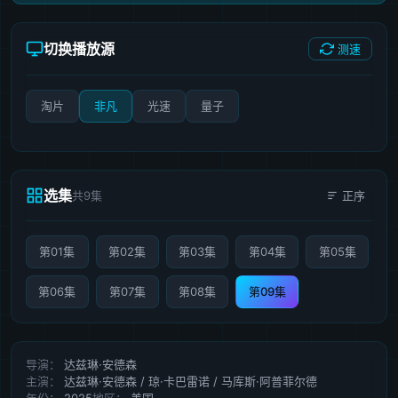
切换播放源
测速
淘片
非凡
光速
量子
选集
共9集
正序
第01集
第02集
第03集
第04集
第05集
第06集
第07集
第08集
第09集
导演：
达兹琳·安德森
主演：
达兹琳·安德森 / 琼·卡巴雷诺 / 马库斯·阿普菲尔德