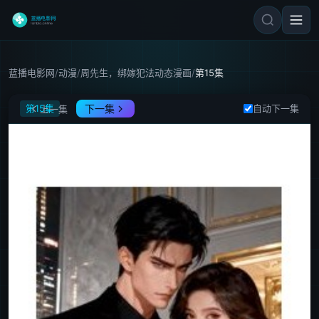
蓝播电影网
/
动漫
/
周先生，绑嫁犯法动态漫画
/
第15集
周先生，绑嫁犯法动态漫画
第15集
下一集
自动下一集
上一集