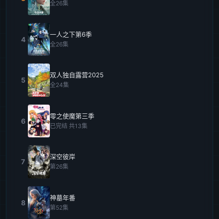
全26集
一人之下第6季
4
全26集
双人独自露营2025
5
全24集
零之使魔第三季
6
已完结 共13集
深空彼岸
7
第26集
神墓年番
8
第52集