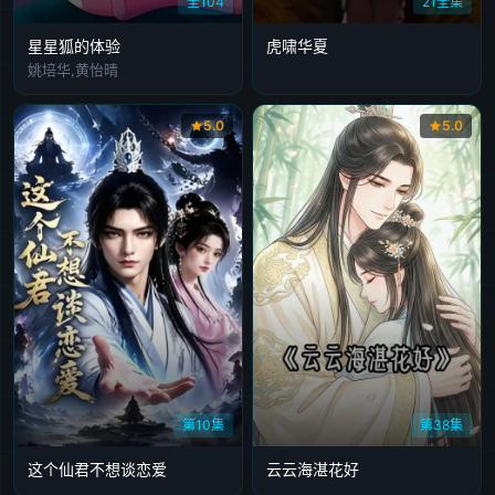
全104
21全集
星星狐的体验
虎啸华夏
姚培华,黄怡晴
5.0
5.0
第10集
第38集
这个仙君不想谈恋爱
云云海湛花好