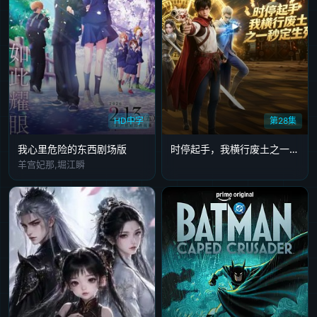
HD中字
第28集
我心里危险的东西剧场版
时停起手，我横行废土之一秒定生死
羊宫妃那,堀江瞬