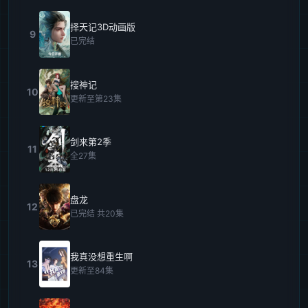
择天记3D动画版
9
已完结
搜神记
10
更新至第23集
剑来第2季
11
全27集
盘龙
12
已完结 共20集
我真没想重生啊
13
更新至84集