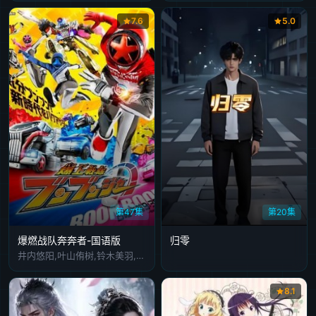
7.6
5.0
第47集
第20集
爆燃战队奔奔者-国语版
归零
井内悠阳,叶山侑树,铃木美羽,斋藤璃佑,相马理,松本梨香,诹访部顺一,水树奈奈,诸星堇,神谷浩史,松本和香子,古原靖久,宫泽佑,花江夏树,森久保祥太郎,志尊淳,游佐浩二,森日菜美,矶部勉
8.1