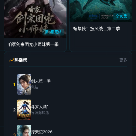
全10集
蝙蝠侠：披风战士第二季
第6集完结
咱家剑宗团宠小师妹第一季
热播榜
更多
剑来第一季
1
完结
斗罗大陆1
2
导演剪辑版
择天记2026
3