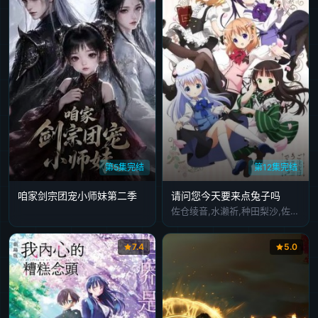
第5集完结
第12集完结
咱家剑宗团宠小师妹第二季
请问您今天要来点兔子吗
佐仓绫音,水濑祈,种田梨沙,佐藤聪美,内田真礼,德井青空,村川梨衣,早见沙织,清川元梦,速水奖
7.4
5.0