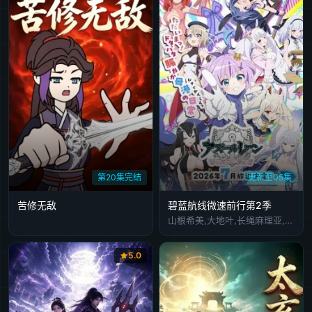
第20集完结
更新至05集
苦修无敌
碧蓝航线微速前行第2季
山根希美,大地叶,长绳麻理亚,阿部里果
5.0