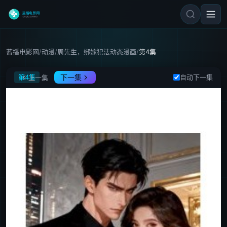
蓝播电影网
/
动漫
/
周先生，绑嫁犯法动态漫画
/
第4集
周先生，绑嫁犯法动态漫画
第4集
下一集
自动下一集
上一集