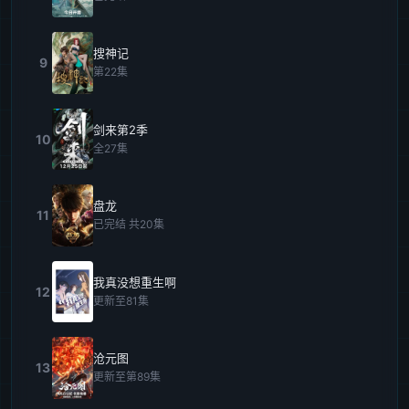
搜神记
9
第22集
剑来第2季
10
全27集
盘龙
11
已完结 共20集
我真没想重生啊
12
更新至81集
沧元图
13
更新至第89集