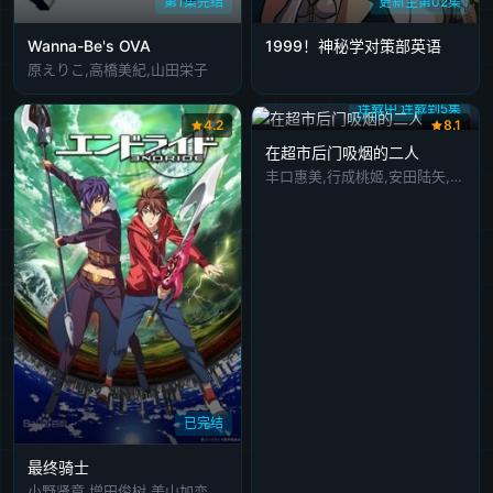
第1集完结
更新至第02集
Wanna-Be's OVA
1999！神秘学对策部英语
原えりこ,高橋美紀,山田栄子
连载中 连载到5集
4.2
8.1
在超市后门吸烟的二人
丰口惠美,行成桃姬,安田陆矢,佐藤拓也,星希成奏
已完结
最终骑士
小野贤章,增田俊树,美山加恋,大桥彩香,高桥广树,鸟海浩辅