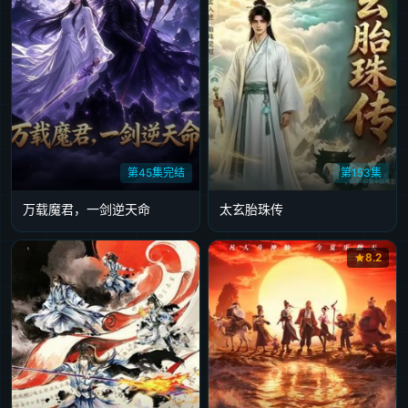
第45集完结
第153集
万载魔君，一剑逆天命
太玄胎珠传
8.2