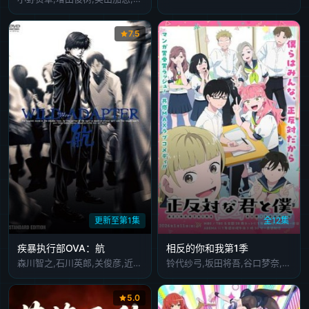
7.5
更新至第1集
全12集
疾暴执行部OVA：航
相反的你和我第1季
森川智之,石川英郎,关俊彦,近藤隆,伊藤健太郎
铃代纱弓,坂田将吾,谷口梦奈,平林瑚夏,岩田安吉,岛袋美由利,加藤涉,大森心,楠木灯
5.0