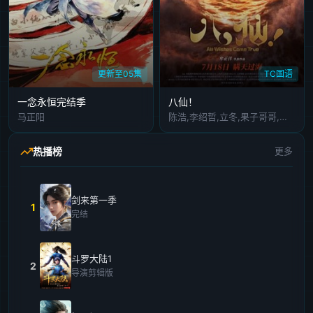
更新至05集
TC国语
​一念永恒完结季​
八仙！
马正阳
陈浩,李绍哲,立冬,果子哥哥,董天弋,喻鹏力,黄豫硕,张运气,邓先森,曹知善,囧森瑟夫,零柒,韩雨泽,张天宇,张稷,良生
热播榜
更多
剑来第一季
1
完结
斗罗大陆1
2
导演剪辑版