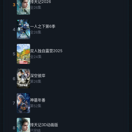
择天记2026
3
全26集
一人之下第6季
4
全26集
双人独自露营2025
5
全24集
深空彼岸
6
第26集
神墓年番
7
第52集
择天记3D动画版
8
已完结