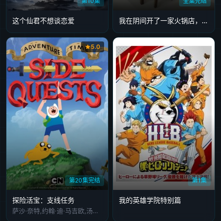
第10集
全集完结
这个仙君不想谈恋爱
我在阴间开了一家火锅店，赚的钱可以变成人间寿命。
5.0
第20集完结
第1集
探险活宝：支线任务
我的英雄学院特别篇
萨沙·奈特,约翰·迪·马吉欧,汤姆·肯尼,海登·瓦尔希,奥利维亚·奥尔森,杨泫贞