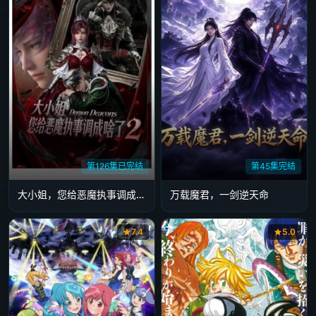
第126集已完结
第45集完结
大小姐，您给恶魔执事调成啥了2
万载魔君，一剑逆天命
7.4
5.0