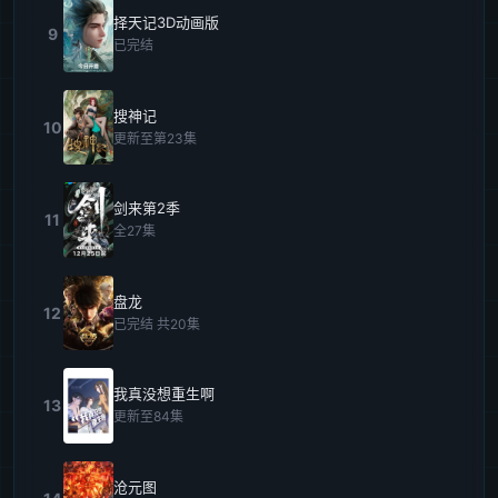
择天记3D动画版
9
已完结
搜神记
10
更新至第23集
剑来第2季
11
全27集
盘龙
12
已完结 共20集
我真没想重生啊
13
更新至84集
沧元图