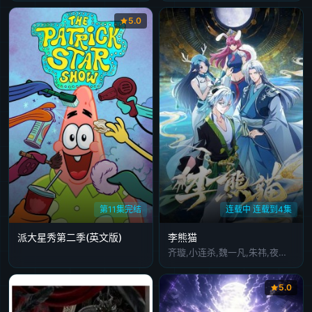
5.0
第11集完结
连载中 连载到4集
派大星秀第二季(英文版)
李熊猫
齐璇,小连杀,魏一凡,朱祎,夜叉,张恩泽,路扬,图特哈蒙
5.0