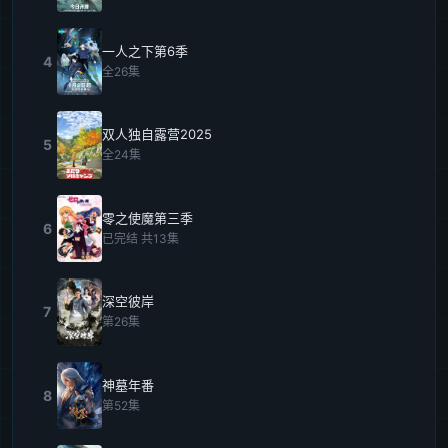
一人之下第6季
4
全26集
双人独自露营2025
5
全24集
零之使魔第三季
6
已完结 共13集
深空彼岸
7
第26集
神墓年番
8
第52集