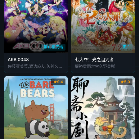
第13集完结
正片
AKB 0048
七大罪：光之诅咒者
佐藤亚美菜,渡边麻友,矢神久美,仲谷明香,秦佐和子,佐藤堇,石田晴香,三田麻央,渡边麻友 Mayu Watanabe,小野大辅
梶裕贵雨宫空久野美咲
9.4
5.0