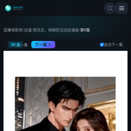
蓝播电影网
/
动漫
/
周先生，绑嫁犯法动态漫画
/
第6集
周先生，绑嫁犯法动态漫画
第6集
下一集
自动下一集
上一集