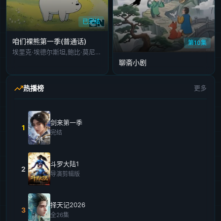
已完结
咱们裸熊第一季(普通话)
第10集
埃里克·埃德尔斯坦,鲍比·莫尼汉,迪米特利·马丁,山姆·拉瓦尼诺,邓肯·乔伊纳,查琳·易,帕顿·奥斯瓦尔特,杰森·李,艾丽·坎伯尔
聊斋小剧
热播榜
更多
剑来第一季
1
完结
斗罗大陆1
2
导演剪辑版
择天记2026
3
全26集