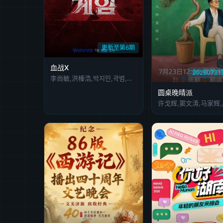
更新至第6期
血战X
2026073
李尚敏,洪榛浩,박지민,곽범,서출구,하승진
圆桌晚晴派