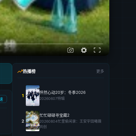
热播榜
更多
怦然心动20岁：冬季2026
1
20260607特辑
速
忙忙碌碌寻宝藏2
2
20260804忙里偷闲录：王安宇田曦薇
共创