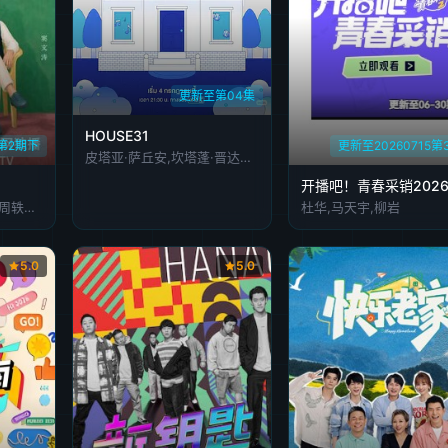
更新至第04集
HOUSE31
1第2期下
更新至20260715第
皮塔亚·萨丘安,坎塔蓬·晋达塔维彭
开播吧！青春采销202
许戈辉,窦文涛,马家辉,周轶君,胡泳,景军
杜华,马天宇,柳岩
5.0
5.0