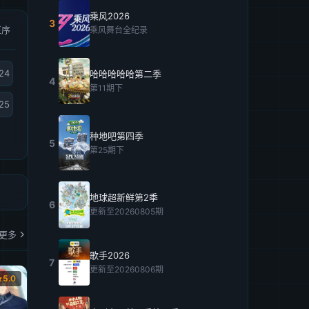
乘风2026
3
正序
乘风舞台全纪录
24
哈哈哈哈哈第二季
4
第11期下
25
种地吧第四季
5
第25期下
地球超新鲜第2季
6
更新至20260805期
更多
歌手2026
7
更新至20260806期
5.0