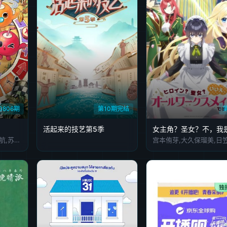
0806期
第10期完结
活起来的技艺第5季
朱志鑫,张泽禹,张极,左航,苏新皓,陆虎,李飞,阎鹤祥