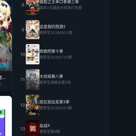
喜剧之王单口季第三季
8
喜单3王越高光纯享打包看
这是我的西游2
9
更新至20260803期
奔跑吧第十季
10
更新至20260731期
第7集
大侦探第八季
女主角？圣女？不，我是杂役女仆(自豪)！
11
更新至演唱会第2场
宫本侑芽,大久保瑠美,日笠阳子,天崎滉平,小野友树,堀江瞬,仲村宗悟
现在就出发第3季
12
更新至20260201期
血战X
13
更新至第6期