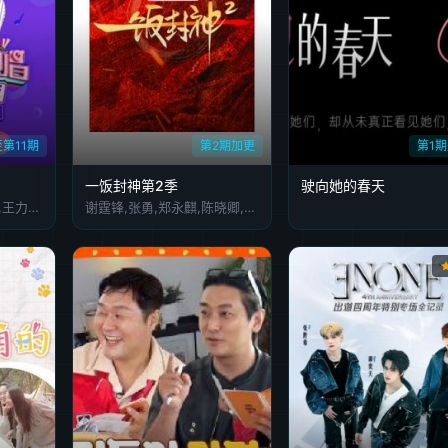
第11期
第2期加更
第1
一饭封神第2季
驶向她的春天
汪涵,韩红,蔡依林,王源,王力宏,莫文蔚,杨魏玲花,曾毅,张杰,田馥甄
谢霆锋,张勇,郑永麒,陈晓卿,李诞