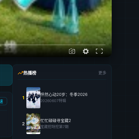
热播榜
更多
怦然心动20岁：冬季2026
1
20260607特辑
速
忙忙碌碌寻宝藏2
2
宝藏挖呀挖第7期