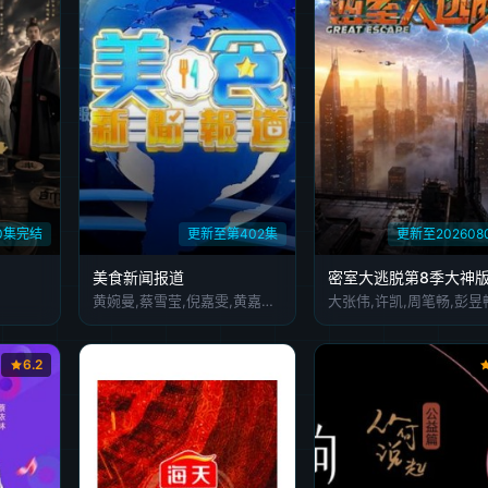
0集完结
更新至第402集
更新至202608
美食新闻报道
密室大逃脱第8季大神
黄婉曼,蔡雪莹,倪嘉雯,黄嘉雯,廖慧仪,伍倩彤,陈嘉倩,胡敏芝,吴兆麟,吴浩康,巩姿希,陈奂仁,区永权,陈凯琳,姚子羚,麦玲玲,方皓玟,洪永城,冯盈盈,单立文,吴业坤,黄婧灵,叶靖仪,蔡景行,萧正楠,江嘉敏,冼迪琦,何泳芍,栢天男,苏民峰,姜皓文,森美,刘颖镟,温碧霞,禾浩辰,赖彦妤,邵音音,谢嫣薇,彭翔翎,施焯日,布乐文
6.2