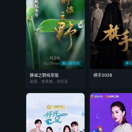
第12期完结
第1
静谧之野纯享版
棋手2026
吴霄、李希根、许红军