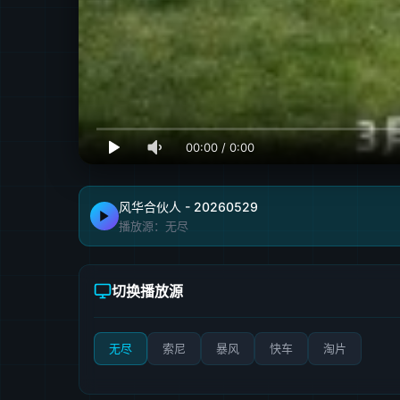
00:00
/
0:00
风华合伙人 - 20260529
播放源：无尽
切换播放源
无尽
索尼
暴风
快车
淘片