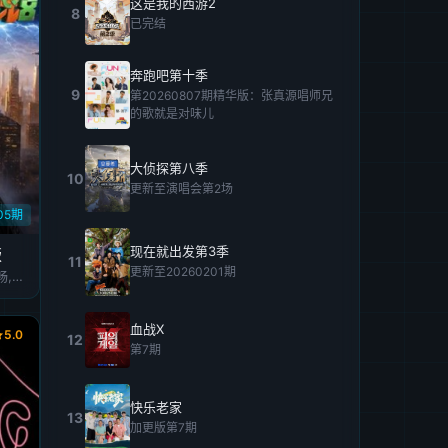
这是我的西游2
8
已完结
奔跑吧第十季
9
第20260807期精华版：张真源唱师兄
的歌就是对味儿
大侦探第八季
10
更新至演唱会第2场
05期
现在就出发第3季
版
11
更新至20260201期
大张伟,许凯,周笔畅,彭昱畅,张真源,陈哲远
血战X
5.0
12
第7期
快乐老家
13
加更版第7期