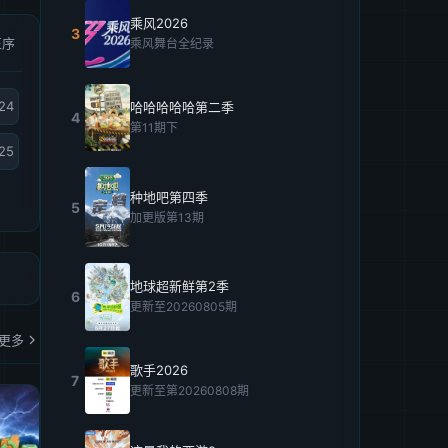
乘风2026
3
正序
乘风舞台全纪录
24
哈哈哈哈哈第二季
4
第11期下
25
种地吧第四季
5
加更版第13期
地球超新鲜第2季
6
更新至20260805期
更多
歌手2026
7
更新至第20260808期