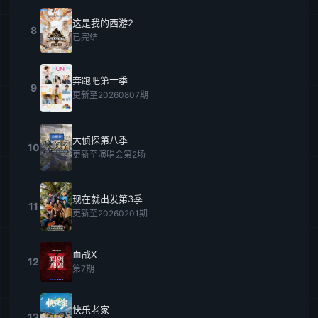
这是我的西游2
8
已完结
奔跑吧第十季
9
更新至20260807期
大侦探第八季
10
更新至演唱会第2场
现在就出发第3季
11
更新至20260201期
血战X
12
第7期
快乐老家
13