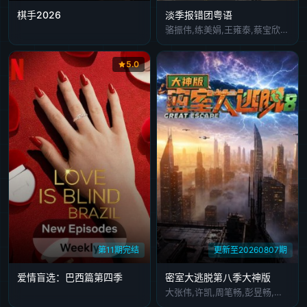
棋手2026
淡季报错团粤语
骆振伟,练美娟,王雍泰,蔡宝欣,樊沛珈
5.0
第11期完结
更新至20260807期
爱情盲选：巴西篇第四季
密室大逃脱第八季大神版
大张伟,许凯,周笔畅,彭昱畅,张真源,陈哲远