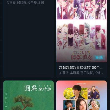
金喜泰,郑智善,权圣晙,金风
第5集
超超超超超喜欢你的100个女朋友第三季
加藤涉,本渡枫,富田美忧,长绳麻理亚,濑户麻沙美,朝井彩加,上坂堇,进藤天音,三森铃子,高桥李依,Lynn,高尾奏音,石原夏织,竹达彩奈,千叶繁,上田祐司