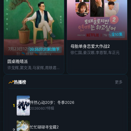
全10集
母胎单身恋爱大作战2
20260731第2期下
徐仁国,姜汉娜,李恩智,车正元
圆桌晚晴派
许戈辉,窦文涛,马家辉,周轶君,胡泳,景军
热播榜
更多
怦然心动20岁：冬季2026
1
20260607特辑
忙忙碌碌寻宝藏2
2