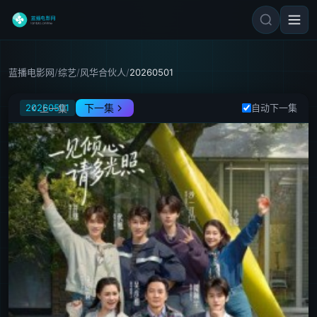
蓝播电影网
/
综艺
/
风华合伙人
/
20260501
风华合伙人
20260501
下一集
自动下一集
上一集