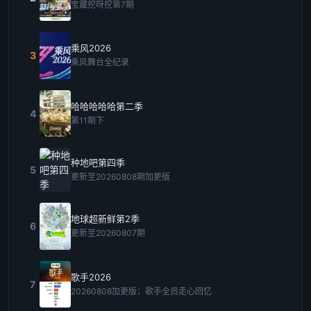
宝藏挖呀挖第7期
乘风2026
3
乘风舞台全纪录
哈哈哈哈哈第二季
4
第11期下
种地吧第四季
5
更新至20260808期加更版
地球超新鲜第2季
6
更新至20260807期
歌手2026
7
20260808加更版：歌手全员走心回忆