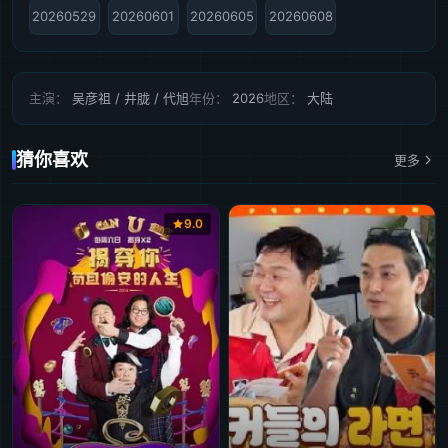
20260529
20260601
20260605
20260608
主演：
吴彦祖 / 井胧 / 代旭
年份：
2026
地区：
大陆
猜你喜欢
更多
9.0