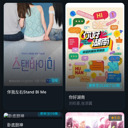
完结
更新至20260730期
伴我左右Stand BI Me
你好湖南
刘旺豪,张添翼
更新至06集
5.0
卧底厨神