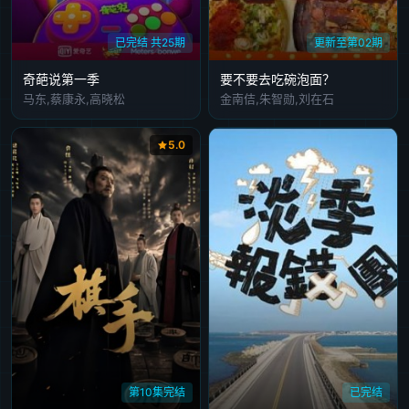
已完结 共25期
更新至第02期
奇葩说第一季
要不要去吃碗泡面？
马东,蔡康永,高晓松
金南佶,朱智勋,刘在石
5.0
第10集完结
已完结