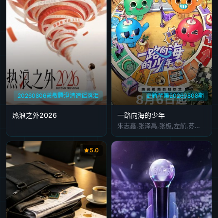
20260806萧敬腾澄清造谣落泪
更新至第20260808期
热浪之外2026
一路向海的少年
朱志鑫,张泽禹,张极,左航,苏新皓,陆虎,李飞,阎鹤祥
5.0