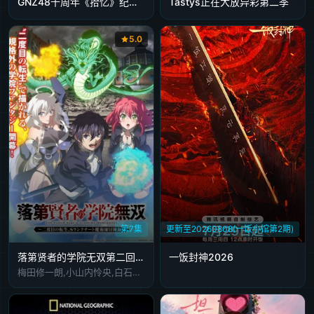
GNZ48十周年《拾忆》纪念片
Tastys正在大放异彩第二季
5.0
第7集
更新至20260808(一饭小馆第2期)
落第贤者的学院无双第二回转生
一饭封神2026
梅田修一朗,小山内怜央,白石晴香,加藤英美里,平川大辅,东地宏树,福原绫香