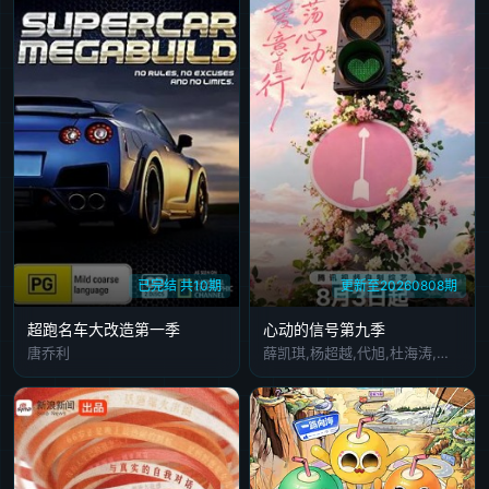
已完结 共10期
更新至20260808期
超跑名车大改造第一季
心动的信号第九季
唐乔利
薛凯琪,杨超越,代旭,杜海涛,张纯烨