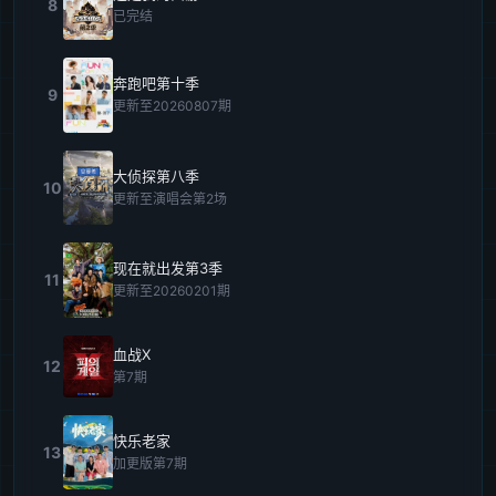
8
已完结
奔跑吧第十季
9
更新至20260807期
大侦探第八季
10
更新至演唱会第2场
现在就出发第3季
11
更新至20260201期
血战X
12
第7期
快乐老家
13
加更版第7期