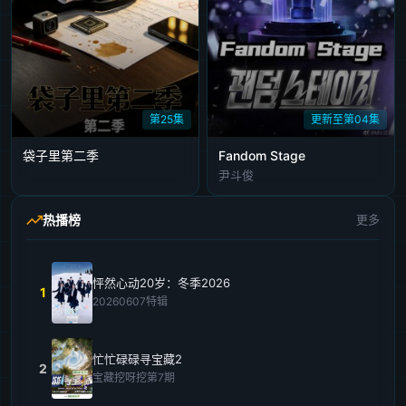
第25集
更新至第04集
袋子里第二季
Fandom Stage
尹斗俊
热播榜
更多
怦然心动20岁：冬季2026
1
20260607特辑
忙忙碌碌寻宝藏2
2
宝藏挖呀挖第7期