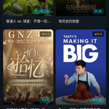
第10集完结
第5集
普通人 vs. 球星：不惜一切代价旅行
有历史的房屋
5.0
5.0
第4期
第25集