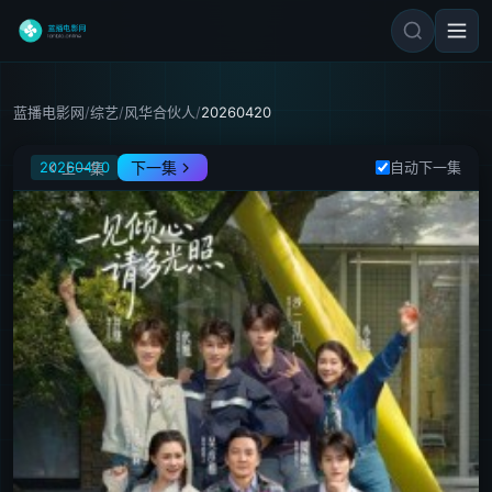
蓝播电影网
/
综艺
/
风华合伙人
/
20260420
风华合伙人
20260420
下一集
自动下一集
上一集