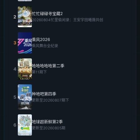
忙忙碌碌寻宝藏2
2
20260804忙里偷闲录：王安宇田曦薇共创
乘风2026
3
乘风舞台全纪录
哈哈哈哈哈第二季
4
第11期下
种地吧第四季
5
更新至20260807期下
地球超新鲜第2季
6
更新至20260805期