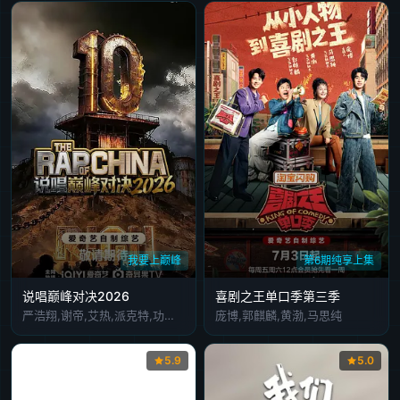
我要上巅峰
第6期纯享上集
说唱巅峰对决2026
喜剧之王单口季第三季
严浩翔,谢帝,艾热,派克特,功夫胖,盛宇,杨长青,刘嘉裕,米尔艾力,李斯丹妮,布瑞吉,翁杰,黄旭,杨博睿,吴嘉轩,白景屹,贰万,孙旸,李大奔,徐赢,郭颖
庞博,郭麒麟,黄渤,马思纯
5.9
5.0