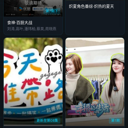
炽夏角色番综·炽热的夏天
第7期下
食神·百厨大战
刘涛,高叶,潘玮柏,蔡昊,周晓燕
更新至第08集
第1期