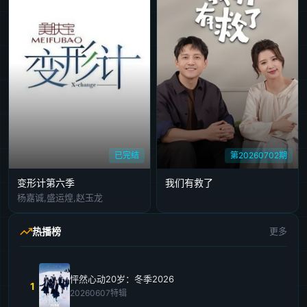
已完结
第20260702期
变形计第六季
我们有救了
杨嘉诚,盛运煌,赵玉龙
热播榜
更多
怦然心动20岁：冬季2026
1
20260607特辑