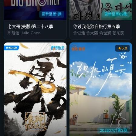
更新至第1期
更新至第09集
老大哥(美版)第二十八季
你钱我花独自旅行第五季
陈晓怡 Julie Chen
金俊浩 金大熙 俞世润 张东民
5.0
20260701第3期