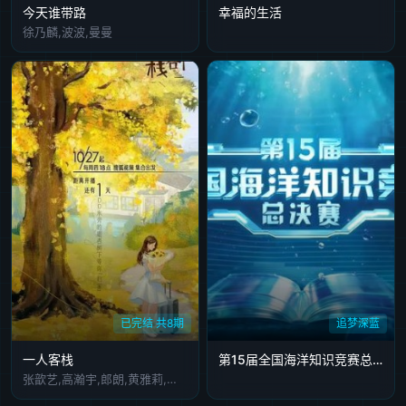
今天谁带路
幸福的生活
徐乃麟,波波,曼曼
已完结 共8期
追梦深蓝
一人客栈
第15届全国海洋知识竞赛总决赛
张歆艺,高瀚宇,郎朗,黄雅莉,吉娜·爱丽丝