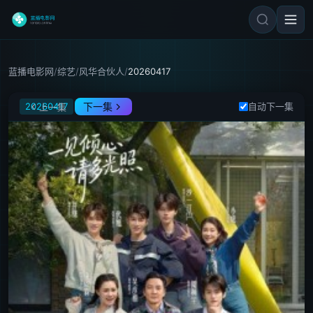
蓝播电影网
/
综艺
/
风华合伙人
/
20260417
风华合伙人
20260417
下一集
自动下一集
上一集