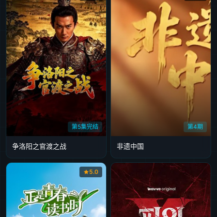
第5集完结
第4期
争洛阳之官渡之战
非遗中国
5.0