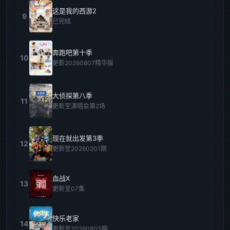
这是我的西游2
9
已完结
奔跑吧第十季
10
更新20260807精华版
大侦探第八季
11
更新至演唱会第2场
现在就出发第3季
12
更新至20260201期
血战X
13
更新至07集
快乐老家
14
更新至20260803期