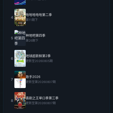
哈哈哈哈哈第二季
4
第11期下
种地吧第四季
5
第26期下
地球超新鲜第2季
6
更新至20260805期
歌手2026
7
更新至第20260807期
喜剧之王单口季第三季
8
更新至第20260807期