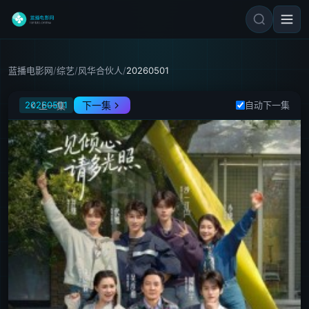
蓝播电影网
/
综艺
/
风华合伙人
/
20260501
风华合伙人
20260501
下一集
自动下一集
上一集