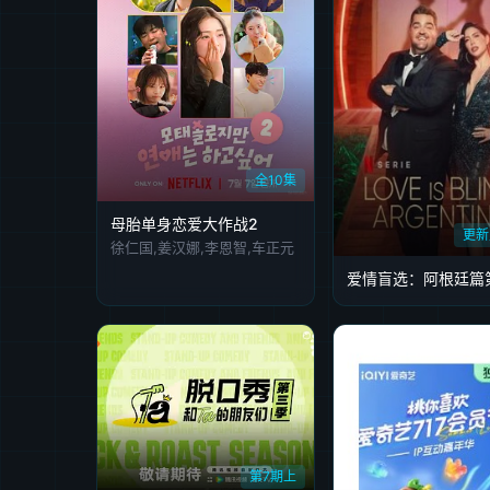
全10集
母胎单身恋爱大作战2
更新
徐仁国,姜汉娜,李恩智,车正元
爱情盲选：阿根廷篇
第7期上