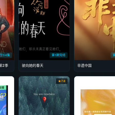
至04集
第1期完结
第2季
驶向她的春天
非遗中国
7.8